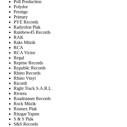
Poll Production
Polydor
Prestige
Primary
PYE Records
Radyofon Plak
Rainbow45 Records
RAK
Raks Müzik
RCA
RCA Victor
Regal
Reprise Records
Republic Records
Rhino Records
Rhino Vinyl
Ricordi
Right Track S.A.R.L.
Riviera
Roadrunner Records
Rock Müzik
Ronnex Plak
Rüzgar Yapım
S & S Plak
S&S Records