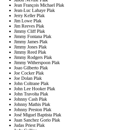
Jean François Michael Plak
Jean-Luc Lahaye Plak
Jerry Keller Plak
Jim Lowe Plak
Jim Reeves Plak
Jimmy Cliff Plak
Jimmy Fontana Plak
Jimmy James Plak
Jimmy Jones Plak
Jimmy Reed Plak
Jimmy Rodgers Plak
Jimmy Witherspoon Plak
Joao Gilberto Plak
Joe Cocker Plak
Joe Dolan Plak
John Coltrane Plak
John Lee Hooker Plak
John Travolta Plak
Johnny Cash Plak
Johnny Mathis Plak
Johnny Preston Plak
José Miguel Baptista Plak
Juan Sanchez Gorio Plak
Judas Priest Plak