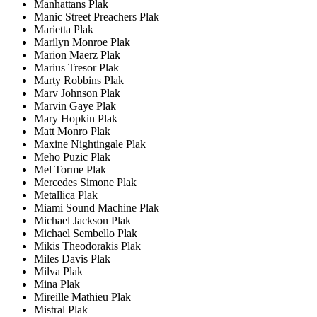
Manhattans Plak
Manic Street Preachers Plak
Marietta Plak
Marilyn Monroe Plak
Marion Maerz Plak
Marius Tresor Plak
Marty Robbins Plak
Marv Johnson Plak
Marvin Gaye Plak
Mary Hopkin Plak
Matt Monro Plak
Maxine Nightingale Plak
Meho Puzic Plak
Mel Torme Plak
Mercedes Simone Plak
Metallica Plak
Miami Sound Machine Plak
Michael Jackson Plak
Michael Sembello Plak
Mikis Theodorakis Plak
Miles Davis Plak
Milva Plak
Mina Plak
Mireille Mathieu Plak
Mistral Plak