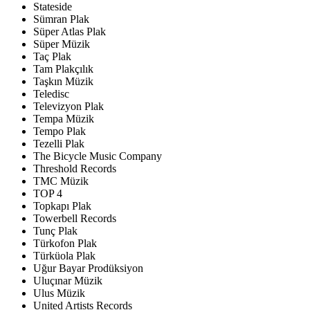
Stateside
Sümran Plak
Süper Atlas Plak
Süper Müzik
Taç Plak
Tam Plakçılık
Taşkın Müzik
Teledisc
Televizyon Plak
Tempa Müzik
Tempo Plak
Tezelli Plak
The Bicycle Music Company
Threshold Records
TMC Müzik
TOP 4
Topkapı Plak
Towerbell Records
Tunç Plak
Türkofon Plak
Türküola Plak
Uğur Bayar Prodüksiyon
Uluçınar Müzik
Ulus Müzik
United Artists Records