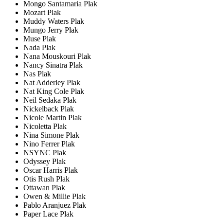
Mongo Santamaria Plak
Mozart Plak
Muddy Waters Plak
Mungo Jerry Plak
Muse Plak
Nada Plak
Nana Mouskouri Plak
Nancy Sinatra Plak
Nas Plak
Nat Adderley Plak
Nat King Cole Plak
Neil Sedaka Plak
Nickelback Plak
Nicole Martin Plak
Nicoletta Plak
Nina Simone Plak
Nino Ferrer Plak
NSYNC Plak
Odyssey Plak
Oscar Harris Plak
Otis Rush Plak
Ottawan Plak
Owen & Millie Plak
Pablo Aranjuez Plak
Paper Lace Plak