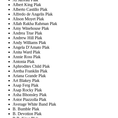
Albert King Plak
Alberto Castillo Plak
Alfredo de Angelis Plak
Alison Moyet Plak
Allah Rakha Rahman Plak
Amy Winehouse Plak
Andrea True Plak
Andrew Hill Plak
Andy Williams Plak
Angela D'Amato Plak
Anita Ward Plak
Annie Ross Plak
Antonia Plak
Aphrodites Child Plak
Aretha Franklin Plak
Ariana Grande Plak
Art Blakey Plak
Asap Ferg Plak
Asap Rocky Plak
Asha Bhonsley Plak
Astor Piazzolla Plak
Average White Band Plak
B. Bumble Plak
B. Devotion Plak