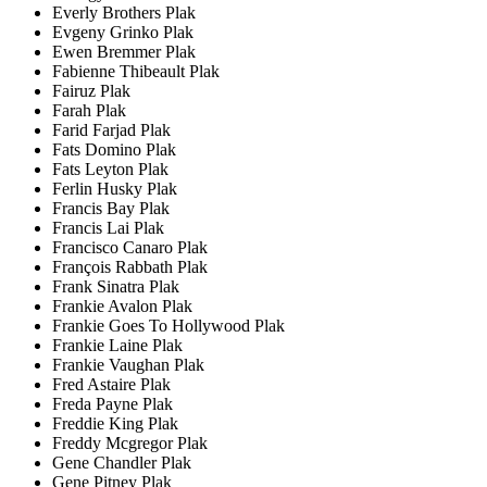
Everly Brothers Plak
Evgeny Grinko Plak
Ewen Bremmer Plak
Fabienne Thibeault Plak
Fairuz Plak
Farah Plak
Farid Farjad Plak
Fats Domino Plak
Fats Leyton Plak
Ferlin Husky Plak
Francis Bay Plak
Francis Lai Plak
Francisco Canaro Plak
François Rabbath Plak
Frank Sinatra Plak
Frankie Avalon Plak
Frankie Goes To Hollywood Plak
Frankie Laine Plak
Frankie Vaughan Plak
Fred Astaire Plak
Freda Payne Plak
Freddie King Plak
Freddy Mcgregor Plak
Gene Chandler Plak
Gene Pitney Plak