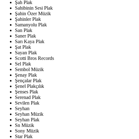
Şah Plak
Sahibinin Sesi Plak
Şahin Özer Müzik
Şahinler Plak
Samanyolu Plak
San Plak
Saner Plak
Sarı Kaya Plak
Şat Plak
Sayan Plak
Scotti Bros Records
Sel Plak
Sembol Müzik
Şenay Plak
Şençalar Plak
Şenel Plakçılık
Şenses Plak
Serenad Plak
Sevilen Plak
Seyhan
Seyhan Müzik
Seyhan Plak
Sn Müzik
Sony Müzik
Star Plak