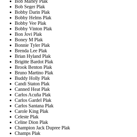
Bob Marley Plak
Bob Seger Plak
Bobby Darin Plak
Bobby Helms Plak
Bobby Vee Plak
Bobby Vinton Plak
Bon Jovi Plak
Boney M Plak
Bonnie Tyler Plak
Brenda Lee Plak
Brian Hyland Plak
Brigitte Bardot Plak
Brook Benton Plak
Bruno Martino Plak
Buddy Holly Plak
Candi Staton Plak
Canned Heat Plak
Carlos Acuña Plak
Carlos Gardel Plak
Carlos Santana Plak
Carole King Plak
Celeste Plak
Celine Dion Plak
Champion Jack Dupree Plak
Champs Plak