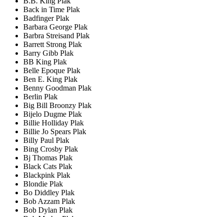
B.B. King Plak
Back in Time Plak
Badfinger Plak
Barbara George Plak
Barbra Streisand Plak
Barrett Strong Plak
Barry Gibb Plak
BB King Plak
Belle Epoque Plak
Ben E. King Plak
Benny Goodman Plak
Berlin Plak
Big Bill Broonzy Plak
Bijelo Dugme Plak
Billie Holliday Plak
Billie Jo Spears Plak
Billy Paul Plak
Bing Crosby Plak
Bj Thomas Plak
Black Cats Plak
Blackpink Plak
Blondie Plak
Bo Diddley Plak
Bob Azzam Plak
Bob Dylan Plak