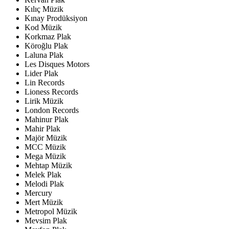
Kılıç Müzik
Kınay Prodüksiyon
Kod Müzik
Korkmaz Plak
Köroğlu Plak
Laluna Plak
Les Disques Motors
Lider Plak
Lin Records
Lioness Records
Lirik Müzik
London Records
Mahinur Plak
Mahir Plak
Majör Müzik
MCC Müzik
Mega Müzik
Mehtap Müzik
Melek Plak
Melodi Plak
Mercury
Mert Müzik
Metropol Müzik
Mevsim Plak