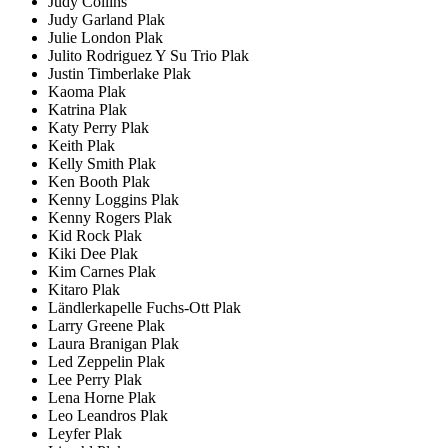
Judy Collins
Judy Garland Plak
Julie London Plak
Julito Rodriguez Y Su Trio Plak
Justin Timberlake Plak
Kaoma Plak
Katrina Plak
Katy Perry Plak
Keith Plak
Kelly Smith Plak
Ken Booth Plak
Kenny Loggins Plak
Kenny Rogers Plak
Kid Rock Plak
Kiki Dee Plak
Kim Carnes Plak
Kitaro Plak
Ländlerkapelle Fuchs-Ott Plak
Larry Greene Plak
Laura Branigan Plak
Led Zeppelin Plak
Lee Perry Plak
Lena Horne Plak
Leo Leandros Plak
Leyfer Plak