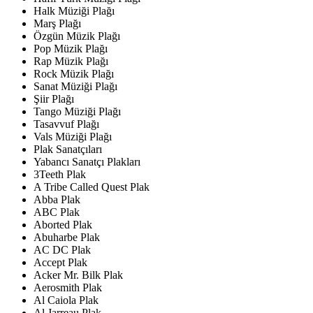
Halk Müziği Plağı
Marş Plağı
Özgün Müzik Plağı
Pop Müzik Plağı
Rap Müzik Plağı
Rock Müzik Plağı
Sanat Müziği Plağı
Şiir Plağı
Tango Müziği Plağı
Tasavvuf Plağı
Vals Müziği Plağı
Plak Sanatçıları
Yabancı Sanatçı Plakları
3Teeth Plak
A Tribe Called Quest Plak
Abba Plak
ABC Plak
Aborted Plak
Abuharbe Plak
AC DC Plak
Accept Plak
Acker Mr. Bilk Plak
Aerosmith Plak
Al Caiola Plak
Al Jarreau Plak