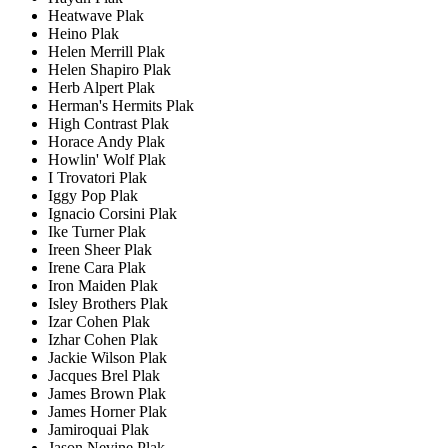
Heatwave Plak
Heino Plak
Helen Merrill Plak
Helen Shapiro Plak
Herb Alpert Plak
Herman's Hermits Plak
High Contrast Plak
Horace Andy Plak
Howlin' Wolf Plak
I Trovatori Plak
Iggy Pop Plak
Ignacio Corsini Plak
Ike Turner Plak
Ireen Sheer Plak
Irene Cara Plak
Iron Maiden Plak
Isley Brothers Plak
Izar Cohen Plak
Izhar Cohen Plak
Jackie Wilson Plak
Jacques Brel Plak
James Brown Plak
James Horner Plak
Jamiroquai Plak
Jason Nevine Plak