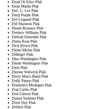
Dead Or Alive Plak
Dean Martin Plak
Dee. C. Lee Plak
Deep Purple Plak
Def Leppard Plak
Del Shannon Plak
Demis Roussos Plak
Deniece Williams Plak
Detroid Emeralds Plak
Diana Ross Plak
Dick Rivers Plak
Dieter Moritz Plak
Dillinger Plak
Dina Washington Plak
Dinah Washington Plak
Dion Plak
Dionne Warwick Plak
Dizzy Man's Band Plak
Dolly Parton Plak
Domenico Modugno Plak
Don Carlos Plak
Don Gibson Plak
Donna Summer Plak
Doris Day Plak
Drifters Plak