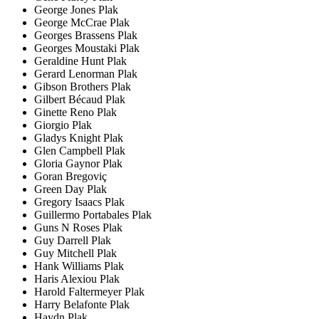
George Jones Plak
George McCrae Plak
Georges Brassens Plak
Georges Moustaki Plak
Geraldine Hunt Plak
Gerard Lenorman Plak
Gibson Brothers Plak
Gilbert Bécaud Plak
Ginette Reno Plak
Giorgio Plak
Gladys Knight Plak
Glen Campbell Plak
Gloria Gaynor Plak
Goran Bregoviç
Green Day Plak
Gregory Isaacs Plak
Guillermo Portabales Plak
Guns N Roses Plak
Guy Darrell Plak
Guy Mitchell Plak
Hank Williams Plak
Haris Alexiou Plak
Harold Faltermeyer Plak
Harry Belafonte Plak
Haydn Plak