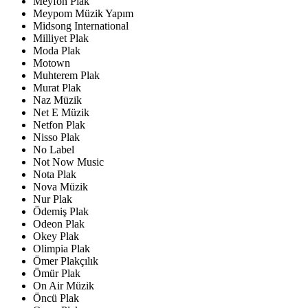
Meyfon Plak
Meypom Müzik Yapım
Midsong International
Milliyet Plak
Moda Plak
Motown
Muhterem Plak
Murat Plak
Naz Müzik
Net E Müzik
Netfon Plak
Nisso Plak
No Label
Not Now Music
Nota Plak
Nova Müzik
Nur Plak
Ödemiş Plak
Odeon Plak
Okey Plak
Olimpia Plak
Ömer Plakçılık
Ömür Plak
On Air Müzik
Öncü Plak