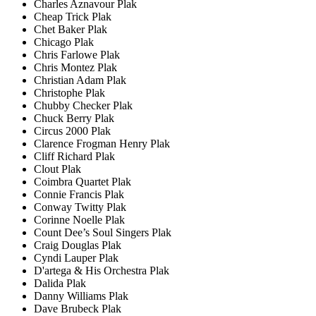
Charles Aznavour Plak
Cheap Trick Plak
Chet Baker Plak
Chicago Plak
Chris Farlowe Plak
Chris Montez Plak
Christian Adam Plak
Christophe Plak
Chubby Checker Plak
Chuck Berry Plak
Circus 2000 Plak
Clarence Frogman Henry Plak
Cliff Richard Plak
Clout Plak
Coimbra Quartet Plak
Connie Francis Plak
Conway Twitty Plak
Corinne Noelle Plak
Count Dee’s Soul Singers Plak
Craig Douglas Plak
Cyndi Lauper Plak
D'artega & His Orchestra Plak
Dalida Plak
Danny Williams Plak
Dave Brubeck Plak