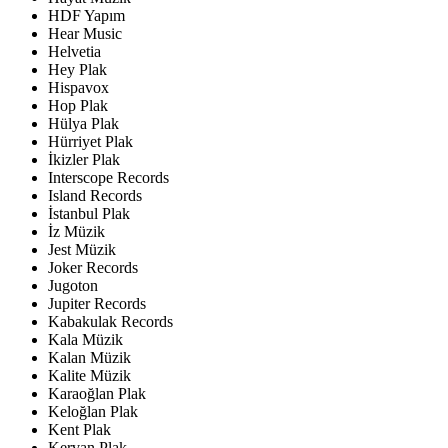
HDF Yapım
Hear Music
Helvetia
Hey Plak
Hispavox
Hop Plak
Hülya Plak
Hürriyet Plak
İkizler Plak
Interscope Records
Island Records
İstanbul Plak
İz Müzik
Jest Müzik
Joker Records
Jugoton
Jupiter Records
Kabakulak Records
Kala Müzik
Kalan Müzik
Kalite Müzik
Karaoğlan Plak
Keloğlan Plak
Kent Plak
Kervan Plak