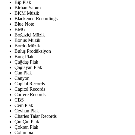
Bip Plak
Birhan Yapım
BKM Müzik
Blackened Recordings
Blue Note
BMG
Boğaziçi Müzik
Bonus Müzik
Bordo Müzik
Buluş Prodüksiyon
Burç Plak
Çağdaş Plak
Çağlayan Plak
Can Plak
Canyon
Capital Records
Capitol Records
Carrere Records
CBS
Cem Plak
Ceyhan Plak
Charles Talar Records
Çın Çın Plak
Çokran Plak
Columbia