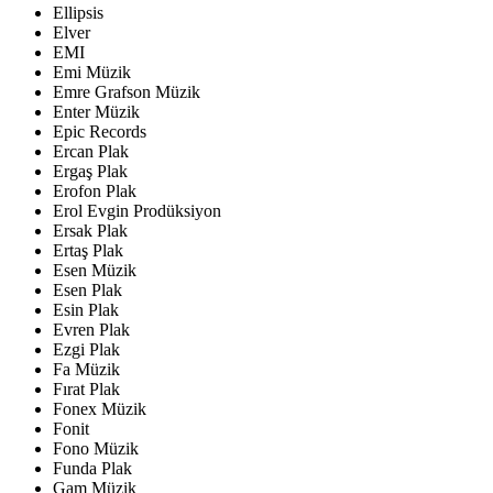
Ellipsis
Elver
EMI
Emi Müzik
Emre Grafson Müzik
Enter Müzik
Epic Records
Ercan Plak
Ergaş Plak
Erofon Plak
Erol Evgin Prodüksiyon
Ersak Plak
Ertaş Plak
Esen Müzik
Esen Plak
Esin Plak
Evren Plak
Ezgi Plak
Fa Müzik
Fırat Plak
Fonex Müzik
Fonit
Fono Müzik
Funda Plak
Gam Müzik