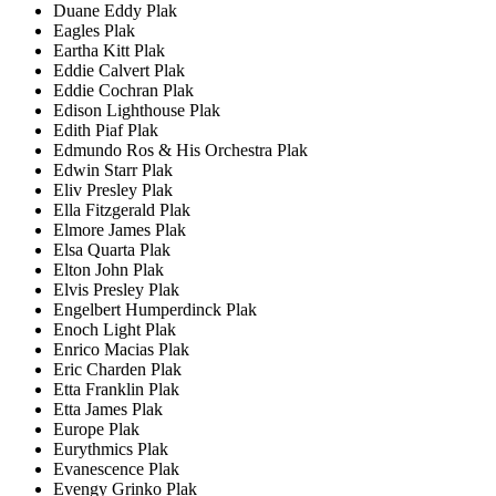
Duane Eddy Plak
Eagles Plak
Eartha Kitt Plak
Eddie Calvert Plak
Eddie Cochran Plak
Edison Lighthouse Plak
Edith Piaf Plak
Edmundo Ros & His Orchestra Plak
Edwin Starr Plak
Eliv Presley Plak
Ella Fitzgerald Plak
Elmore James Plak
Elsa Quarta Plak
Elton John Plak
Elvis Presley Plak
Engelbert Humperdinck Plak
Enoch Light Plak
Enrico Macias Plak
Eric Charden Plak
Etta Franklin Plak
Etta James Plak
Europe Plak
Eurythmics Plak
Evanescence Plak
Evengy Grinko Plak