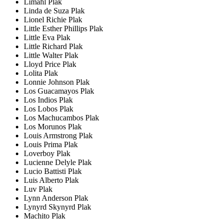
Limahl Plak
Linda de Suza Plak
Lionel Richie Plak
Little Esther Phillips Plak
Little Eva Plak
Little Richard Plak
Little Walter Plak
Lloyd Price Plak
Lolita Plak
Lonnie Johnson Plak
Los Guacamayos Plak
Los Indios Plak
Los Lobos Plak
Los Machucambos Plak
Los Morunos Plak
Louis Armstrong Plak
Louis Prima Plak
Loverboy Plak
Lucienne Delyle Plak
Lucio Battisti Plak
Luis Alberto Plak
Luv Plak
Lynn Anderson Plak
Lynyrd Skynyrd Plak
Machito Plak