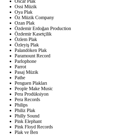
Oscar Plak
Ossi Müzik
Oya Plak
Öz Müzik Company
Ozan Plak
Özdemir Erdoğan Production
Özdemir Kasetçilik
Özlem Plak
Özleyiş Plak
Palandöken Plak
Paramount Record
Parlophone
Parrot
Pasaj Müzik
Pathe
Penguen Plakları
People Make Music
Pera Prodüksiyon
Pera Records
Philips
Philiz Plak
Philly Sound
Pink Elephant
Pink Floyd Records
Plak ve Ben