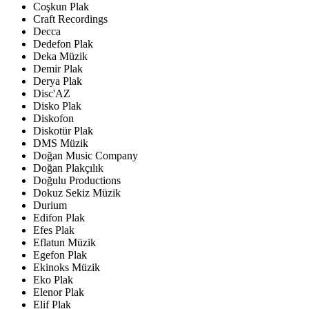
Coşkun Plak
Craft Recordings
Decca
Dedefon Plak
Deka Müzik
Demir Plak
Derya Plak
Disc'AZ
Disko Plak
Diskofon
Diskotür Plak
DMS Müzik
Doğan Music Company
Doğan Plakçılık
Doğulu Productions
Dokuz Sekiz Müzik
Durium
Edifon Plak
Efes Plak
Eflatun Müzik
Egefon Plak
Ekinoks Müzik
Eko Plak
Elenor Plak
Elif Plak