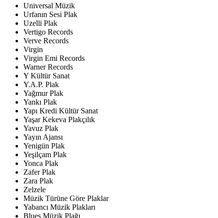
Universal Müzik
Urfanın Sesi Plak
Uzelli Plak
Vertigo Records
Verve Records
Virgin
Virgin Emi Records
Warner Records
Y Kültür Sanat
Y.A.P. Plak
Yağmur Plak
Yankı Plak
Yapı Kredi Kültür Sanat
Yaşar Kekeva Plakçılık
Yavuz Plak
Yayın Ajansı
Yenigün Plak
Yeşilçam Plak
Yonca Plak
Zafer Plak
Zara Plak
Zelzele
Müzik Türüne Göre Plaklar
Yabancı Müzik Plakları
Blues Müzik Plağı