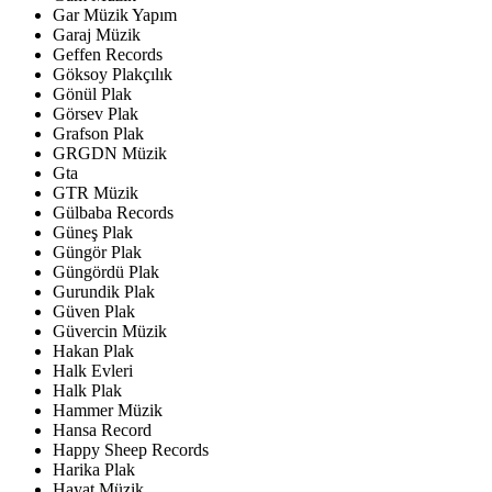
Gar Müzik Yapım
Garaj Müzik
Geffen Records
Göksoy Plakçılık
Gönül Plak
Görsev Plak
Grafson Plak
GRGDN Müzik
Gta
GTR Müzik
Gülbaba Records
Güneş Plak
Güngör Plak
Güngördü Plak
Gurundik Plak
Güven Plak
Güvercin Müzik
Hakan Plak
Halk Evleri
Halk Plak
Hammer Müzik
Hansa Record
Happy Sheep Records
Harika Plak
Hayat Müzik