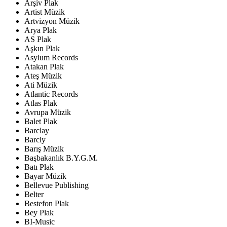
Arşiv Plak
Artist Müzik
Artvizyon Müzik
Arya Plak
AS Plak
Aşkın Plak
Asylum Records
Atakan Plak
Ateş Müzik
Ati Müzik
Atlantic Records
Atlas Plak
Avrupa Müzik
Balet Plak
Barclay
Barcly
Barış Müzik
Başbakanlık B.Y.G.M.
Batı Plak
Bayar Müzik
Bellevue Publishing
Belter
Bestefon Plak
Bey Plak
BI-Music