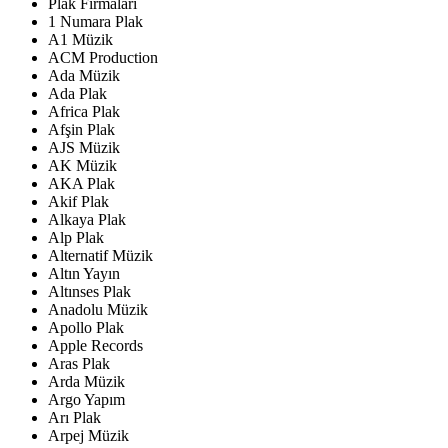
Plak Firmaları
1 Numara Plak
A1 Müzik
ACM Production
Ada Müzik
Ada Plak
Africa Plak
Afşin Plak
AJS Müzik
AK Müzik
AKA Plak
Akif Plak
Alkaya Plak
Alp Plak
Alternatif Müzik
Altın Yayın
Altınses Plak
Anadolu Müzik
Apollo Plak
Apple Records
Aras Plak
Arda Müzik
Argo Yapım
Arı Plak
Arpej Müzik