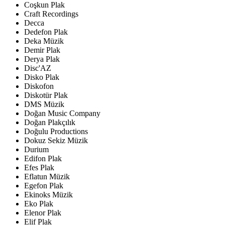
Coşkun Plak
Craft Recordings
Decca
Dedefon Plak
Deka Müzik
Demir Plak
Derya Plak
Disc'AZ
Disko Plak
Diskofon
Diskotür Plak
DMS Müzik
Doğan Music Company
Doğan Plakçılık
Doğulu Productions
Dokuz Sekiz Müzik
Durium
Edifon Plak
Efes Plak
Eflatun Müzik
Egefon Plak
Ekinoks Müzik
Eko Plak
Elenor Plak
Elif Plak