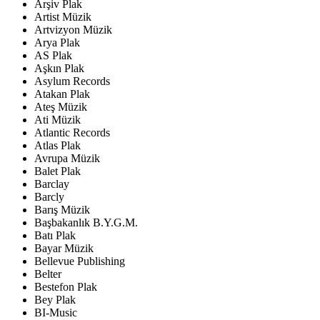
Arşiv Plak
Artist Müzik
Artvizyon Müzik
Arya Plak
AS Plak
Aşkın Plak
Asylum Records
Atakan Plak
Ateş Müzik
Ati Müzik
Atlantic Records
Atlas Plak
Avrupa Müzik
Balet Plak
Barclay
Barcly
Barış Müzik
Başbakanlık B.Y.G.M.
Batı Plak
Bayar Müzik
Bellevue Publishing
Belter
Bestefon Plak
Bey Plak
BI-Music