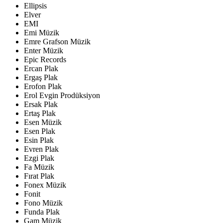
Ellipsis
Elver
EMI
Emi Müzik
Emre Grafson Müzik
Enter Müzik
Epic Records
Ercan Plak
Ergaş Plak
Erofon Plak
Erol Evgin Prodüksiyon
Ersak Plak
Ertaş Plak
Esen Müzik
Esen Plak
Esin Plak
Evren Plak
Ezgi Plak
Fa Müzik
Fırat Plak
Fonex Müzik
Fonit
Fono Müzik
Funda Plak
Gam Müzik