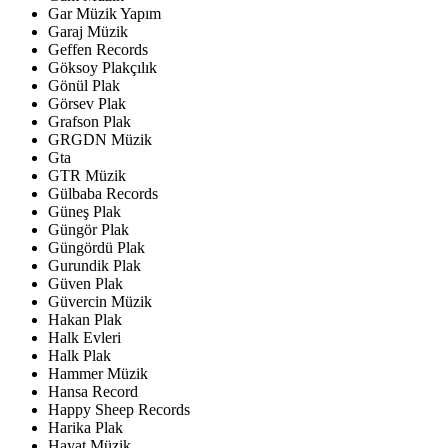
Gar Müzik Yapım
Garaj Müzik
Geffen Records
Göksoy Plakçılık
Gönül Plak
Görsev Plak
Grafson Plak
GRGDN Müzik
Gta
GTR Müzik
Gülbaba Records
Güneş Plak
Güngör Plak
Güngördü Plak
Gurundik Plak
Güven Plak
Güvercin Müzik
Hakan Plak
Halk Evleri
Halk Plak
Hammer Müzik
Hansa Record
Happy Sheep Records
Harika Plak
Hayat Müzik