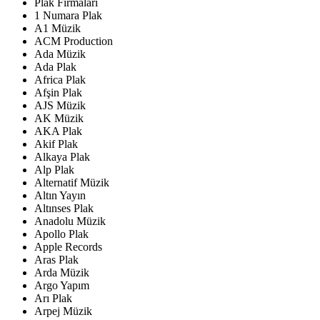
Plak Firmaları
1 Numara Plak
A1 Müzik
ACM Production
Ada Müzik
Ada Plak
Africa Plak
Afşin Plak
AJS Müzik
AK Müzik
AKA Plak
Akif Plak
Alkaya Plak
Alp Plak
Alternatif Müzik
Altın Yayın
Altınses Plak
Anadolu Müzik
Apollo Plak
Apple Records
Aras Plak
Arda Müzik
Argo Yapım
Arı Plak
Arpej Müzik