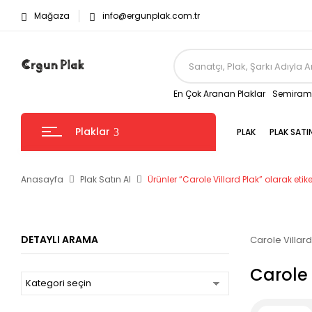
Mağaza
info@ergunplak.com.tr
En Çok Aranan Plaklar
Semirami
Plaklar
PLAK
PLAK SATI
Anasayfa
Plak Satın Al
Ürünler “Carole Villard Plak” olarak etik
DETAYLI ARAMA
Carole Villard
Carole 