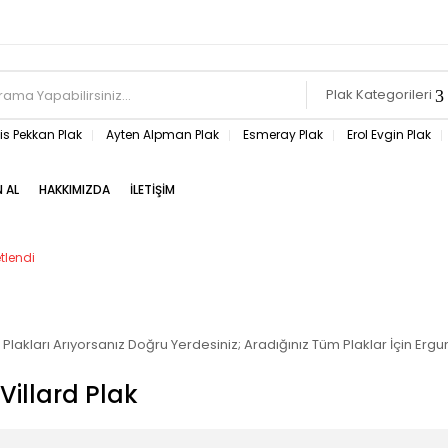
Plak Kategorileri
s Pekkan Plak
Ayten Alpman Plak
Esmeray Plak
Erol Evgin Plak
N AL
HAKKIMIZDA
İLETIŞIM
etlendi
 Plakları Arıyorsanız Doğru Yerdesiniz; Aradığınız Tüm Plaklar İçin Erg
Villard Plak