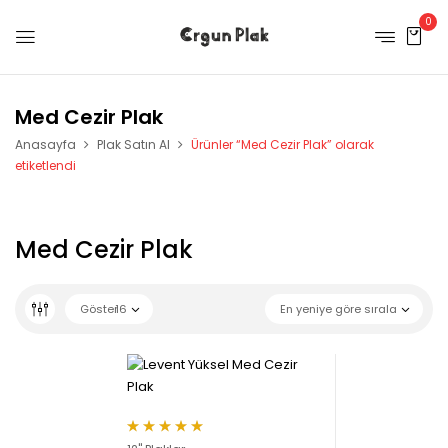
0
Med Cezir Plak
Anasayfa
Plak Satın Al
Ürünler “Med Cezir Plak” olarak
etiketlendi
Med Cezir Plak
Göster
16
En yeniye göre sırala
5 üzerinden