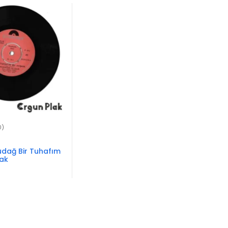
0)
udağ Bir Tuhafım
ak