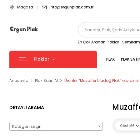
Mağaza
info@ergunplak.com.tr
En Çok Aranan Plaklar
Semirami
Plaklar
PLAK
PLAK SATI
Anasayfa
Plak Satın Al
Ürünler “Muzaffer Uludağ Plak” olarak eti
Muzaff
DETAYLI ARAMA
Göster
16
Kategori seçin