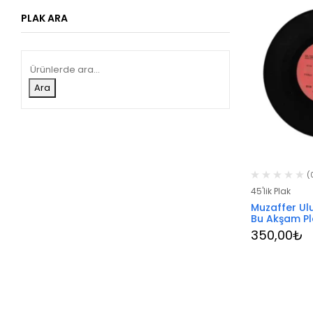
PLAK ARA
Ara
(
45'lik Plak
Muzaffer Ul
Bu Akşam Pl
350,00
₺