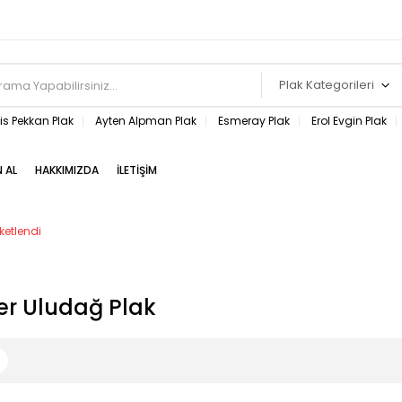
Plak Kategorileri
s Pekkan Plak
Ayten Alpman Plak
Esmeray Plak
Erol Evgin Plak
N AL
HAKKIMIZDA
İLETIŞIM
ketlendi
er Uludağ Plak