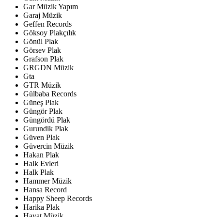
Gar Müzik Yapım
Garaj Müzik
Geffen Records
Göksoy Plakçılık
Gönül Plak
Görsev Plak
Grafson Plak
GRGDN Müzik
Gta
GTR Müzik
Gülbaba Records
Güneş Plak
Güngör Plak
Güngördü Plak
Gurundik Plak
Güven Plak
Güvercin Müzik
Hakan Plak
Halk Evleri
Halk Plak
Hammer Müzik
Hansa Record
Happy Sheep Records
Harika Plak
Hayat Müzik