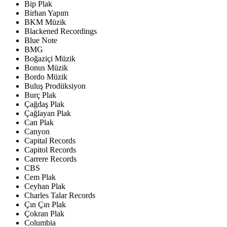
Bip Plak
Birhan Yapım
BKM Müzik
Blackened Recordings
Blue Note
BMG
Boğaziçi Müzik
Bonus Müzik
Bordo Müzik
Buluş Prodüksiyon
Burç Plak
Çağdaş Plak
Çağlayan Plak
Can Plak
Canyon
Capital Records
Capitol Records
Carrere Records
CBS
Cem Plak
Ceyhan Plak
Charles Talar Records
Çın Çın Plak
Çokran Plak
Columbia