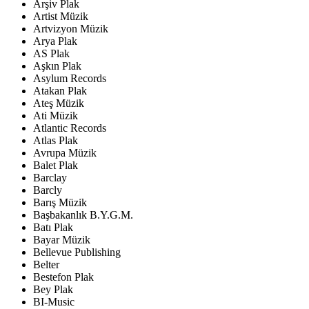
Arşiv Plak
Artist Müzik
Artvizyon Müzik
Arya Plak
AS Plak
Aşkın Plak
Asylum Records
Atakan Plak
Ateş Müzik
Ati Müzik
Atlantic Records
Atlas Plak
Avrupa Müzik
Balet Plak
Barclay
Barcly
Barış Müzik
Başbakanlık B.Y.G.M.
Batı Plak
Bayar Müzik
Bellevue Publishing
Belter
Bestefon Plak
Bey Plak
BI-Music