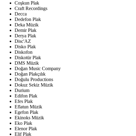
Coşkun Plak
Craft Recordings
Decca
Dedefon Plak
Deka Müzik
Demir Plak
Derya Plak
Disc'AZ
Disko Plak
Diskofon
Diskotür Plak
DMS Müzik
Doğan Music Company
Doğan Plakçılık
Doğulu Productions
Dokuz Sekiz Müzik
Durium
Edifon Plak
Efes Plak
Eflatun Müzik
Egefon Plak
Ekinoks Müzik
Eko Plak
Elenor Plak
Elif Plak