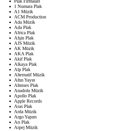
Plak Firmaları
1 Numara Plak
A1 Müzik
ACM Production
Ada Müzik
Ada Plak
Africa Plak
Afşin Plak
AJS Müzik
AK Müzik
AKA Plak
Akif Plak
Alkaya Plak
Alp Plak
Alternatif Müzik
Altın Yayın
Altınses Plak
Anadolu Müzik
Apollo Plak
Apple Records
Aras Plak
Arda Müzik
Argo Yapım
Arı Plak
Arpej Müzik