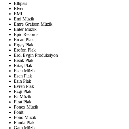
Ellipsis
Elver
EMI
Emi Müzik
Emre Grafson Müzik
Enter Müzik
Epic Records
Ercan Plak
Ergaş Plak
Erofon Plak
Erol Evgin Prodüksiyon
Ersak Plak
Ertaş Plak
Esen Müzik
Esen Plak
Esin Plak
Evren Plak
Ezgi Plak
Fa Müzik
Fırat Plak
Fonex Müzik
Fonit
Fono Müzik
Funda Plak
Gam Müzik