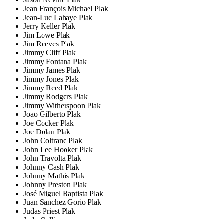
Jean François Michael Plak
Jean-Luc Lahaye Plak
Jerry Keller Plak
Jim Lowe Plak
Jim Reeves Plak
Jimmy Cliff Plak
Jimmy Fontana Plak
Jimmy James Plak
Jimmy Jones Plak
Jimmy Reed Plak
Jimmy Rodgers Plak
Jimmy Witherspoon Plak
Joao Gilberto Plak
Joe Cocker Plak
Joe Dolan Plak
John Coltrane Plak
John Lee Hooker Plak
John Travolta Plak
Johnny Cash Plak
Johnny Mathis Plak
Johnny Preston Plak
José Miguel Baptista Plak
Juan Sanchez Gorio Plak
Judas Priest Plak