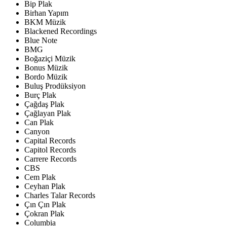
Bip Plak
Birhan Yapım
BKM Müzik
Blackened Recordings
Blue Note
BMG
Boğaziçi Müzik
Bonus Müzik
Bordo Müzik
Buluş Prodüksiyon
Burç Plak
Çağdaş Plak
Çağlayan Plak
Can Plak
Canyon
Capital Records
Capitol Records
Carrere Records
CBS
Cem Plak
Ceyhan Plak
Charles Talar Records
Çın Çın Plak
Çokran Plak
Columbia