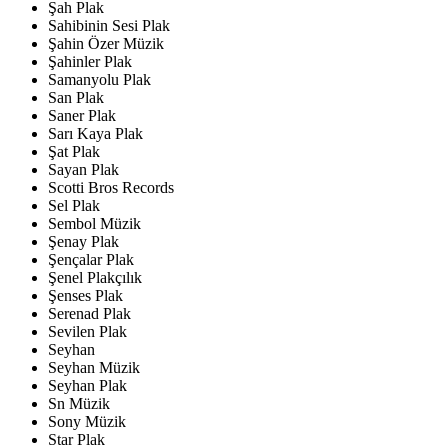
Şah Plak
Sahibinin Sesi Plak
Şahin Özer Müzik
Şahinler Plak
Samanyolu Plak
San Plak
Saner Plak
Sarı Kaya Plak
Şat Plak
Sayan Plak
Scotti Bros Records
Sel Plak
Sembol Müzik
Şenay Plak
Şençalar Plak
Şenel Plakçılık
Şenses Plak
Serenad Plak
Sevilen Plak
Seyhan
Seyhan Müzik
Seyhan Plak
Sn Müzik
Sony Müzik
Star Plak