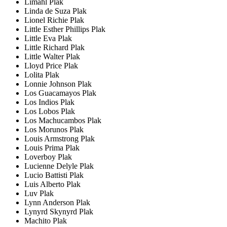
Limahl Plak
Linda de Suza Plak
Lionel Richie Plak
Little Esther Phillips Plak
Little Eva Plak
Little Richard Plak
Little Walter Plak
Lloyd Price Plak
Lolita Plak
Lonnie Johnson Plak
Los Guacamayos Plak
Los Indios Plak
Los Lobos Plak
Los Machucambos Plak
Los Morunos Plak
Louis Armstrong Plak
Louis Prima Plak
Loverboy Plak
Lucienne Delyle Plak
Lucio Battisti Plak
Luis Alberto Plak
Luv Plak
Lynn Anderson Plak
Lynyrd Skynyrd Plak
Machito Plak