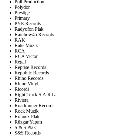
Poll Production
Polydor
Prestige
Primary
PYE Records
Radyofon Plak
Rainbow45 Records
RAK
Raks Müzik
RCA
RCA Victor
Regal
Reprise Records
Republic Records
Rhino Records
Rhino Vinyl
Ricordi
Right Track S.A.R.L.
Riviera
Roadrunner Records
Rock Müzik
Ronnex Plak
Rüzgar Yapım
S & S Plak
S&S Records