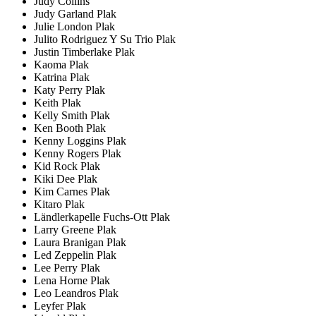
Judy Collins
Judy Garland Plak
Julie London Plak
Julito Rodriguez Y Su Trio Plak
Justin Timberlake Plak
Kaoma Plak
Katrina Plak
Katy Perry Plak
Keith Plak
Kelly Smith Plak
Ken Booth Plak
Kenny Loggins Plak
Kenny Rogers Plak
Kid Rock Plak
Kiki Dee Plak
Kim Carnes Plak
Kitaro Plak
Ländlerkapelle Fuchs-Ott Plak
Larry Greene Plak
Laura Branigan Plak
Led Zeppelin Plak
Lee Perry Plak
Lena Horne Plak
Leo Leandros Plak
Leyfer Plak