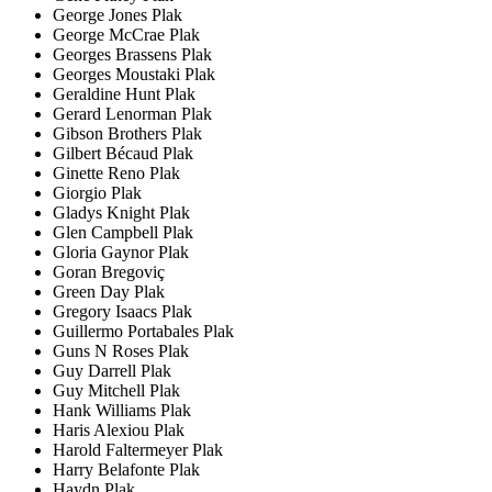
George Jones Plak
George McCrae Plak
Georges Brassens Plak
Georges Moustaki Plak
Geraldine Hunt Plak
Gerard Lenorman Plak
Gibson Brothers Plak
Gilbert Bécaud Plak
Ginette Reno Plak
Giorgio Plak
Gladys Knight Plak
Glen Campbell Plak
Gloria Gaynor Plak
Goran Bregoviç
Green Day Plak
Gregory Isaacs Plak
Guillermo Portabales Plak
Guns N Roses Plak
Guy Darrell Plak
Guy Mitchell Plak
Hank Williams Plak
Haris Alexiou Plak
Harold Faltermeyer Plak
Harry Belafonte Plak
Haydn Plak