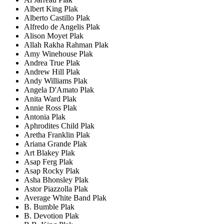
Albert King Plak
Alberto Castillo Plak
Alfredo de Angelis Plak
Alison Moyet Plak
Allah Rakha Rahman Plak
Amy Winehouse Plak
Andrea True Plak
Andrew Hill Plak
Andy Williams Plak
Angela D'Amato Plak
Anita Ward Plak
Annie Ross Plak
Antonia Plak
Aphrodites Child Plak
Aretha Franklin Plak
Ariana Grande Plak
Art Blakey Plak
Asap Ferg Plak
Asap Rocky Plak
Asha Bhonsley Plak
Astor Piazzolla Plak
Average White Band Plak
B. Bumble Plak
B. Devotion Plak