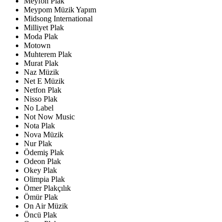
Meyfon Plak
Meypom Müzik Yapım
Midsong International
Milliyet Plak
Moda Plak
Motown
Muhterem Plak
Murat Plak
Naz Müzik
Net E Müzik
Netfon Plak
Nisso Plak
No Label
Not Now Music
Nota Plak
Nova Müzik
Nur Plak
Ödemiş Plak
Odeon Plak
Okey Plak
Olimpia Plak
Ömer Plakçılık
Ömür Plak
On Air Müzik
Öncü Plak