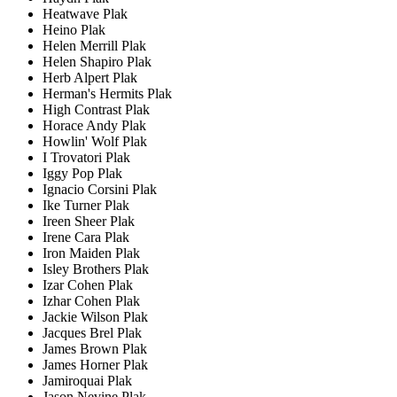
Heatwave Plak
Heino Plak
Helen Merrill Plak
Helen Shapiro Plak
Herb Alpert Plak
Herman's Hermits Plak
High Contrast Plak
Horace Andy Plak
Howlin' Wolf Plak
I Trovatori Plak
Iggy Pop Plak
Ignacio Corsini Plak
Ike Turner Plak
Ireen Sheer Plak
Irene Cara Plak
Iron Maiden Plak
Isley Brothers Plak
Izar Cohen Plak
Izhar Cohen Plak
Jackie Wilson Plak
Jacques Brel Plak
James Brown Plak
James Horner Plak
Jamiroquai Plak
Jason Nevine Plak