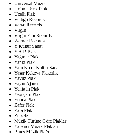
Universal Müzik
Urfanın Sesi Plak
Uzelli Plak
Vertigo Records
Verve Records
Virgin
Virgin Emi Records
Warner Records
Y Kültür Sanat
Y.A.P. Plak
Yağmur Plak
Yankı Plak
Yapı Kredi Kültür Sanat
Yaşar Kekeva Plakçılık
Yavuz Plak
Yayın Ajansı
Yenigün Plak
Yeşilçam Plak
Yonca Plak
Zafer Plak
Zara Plak
Zelzele
Müzik Türüne Göre Plaklar
Yabancı Müzik Plakları
Blues Müzik Plağı