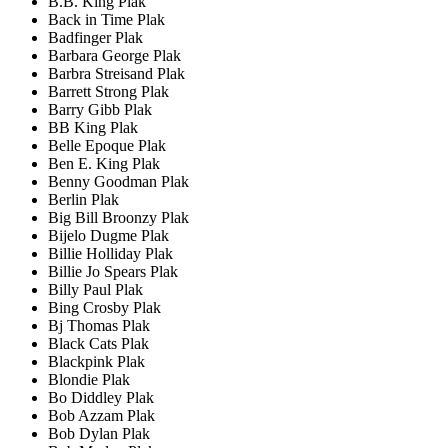
B.B. King Plak
Back in Time Plak
Badfinger Plak
Barbara George Plak
Barbra Streisand Plak
Barrett Strong Plak
Barry Gibb Plak
BB King Plak
Belle Epoque Plak
Ben E. King Plak
Benny Goodman Plak
Berlin Plak
Big Bill Broonzy Plak
Bijelo Dugme Plak
Billie Holliday Plak
Billie Jo Spears Plak
Billy Paul Plak
Bing Crosby Plak
Bj Thomas Plak
Black Cats Plak
Blackpink Plak
Blondie Plak
Bo Diddley Plak
Bob Azzam Plak
Bob Dylan Plak