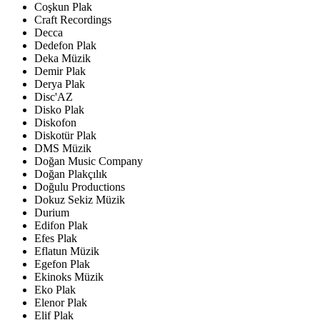
Coşkun Plak
Craft Recordings
Decca
Dedefon Plak
Deka Müzik
Demir Plak
Derya Plak
Disc'AZ
Disko Plak
Diskofon
Diskotür Plak
DMS Müzik
Doğan Music Company
Doğan Plakçılık
Doğulu Productions
Dokuz Sekiz Müzik
Durium
Edifon Plak
Efes Plak
Eflatun Müzik
Egefon Plak
Ekinoks Müzik
Eko Plak
Elenor Plak
Elif Plak