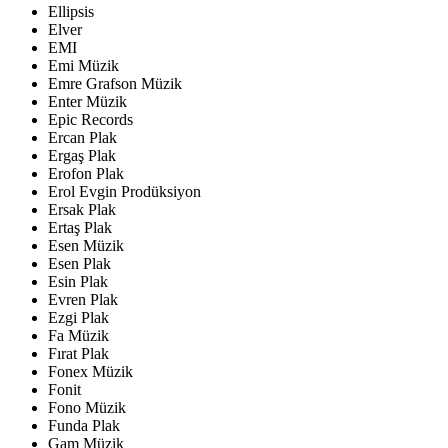
Ellipsis
Elver
EMI
Emi Müzik
Emre Grafson Müzik
Enter Müzik
Epic Records
Ercan Plak
Ergaş Plak
Erofon Plak
Erol Evgin Prodüksiyon
Ersak Plak
Ertaş Plak
Esen Müzik
Esen Plak
Esin Plak
Evren Plak
Ezgi Plak
Fa Müzik
Fırat Plak
Fonex Müzik
Fonit
Fono Müzik
Funda Plak
Gam Müzik