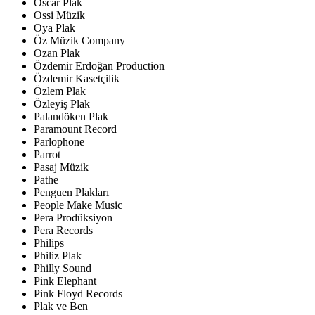
Oscar Plak
Ossi Müzik
Oya Plak
Öz Müzik Company
Ozan Plak
Özdemir Erdoğan Production
Özdemir Kasetçilik
Özlem Plak
Özleyiş Plak
Palandöken Plak
Paramount Record
Parlophone
Parrot
Pasaj Müzik
Pathe
Penguen Plakları
People Make Music
Pera Prodüksiyon
Pera Records
Philips
Philiz Plak
Philly Sound
Pink Elephant
Pink Floyd Records
Plak ve Ben