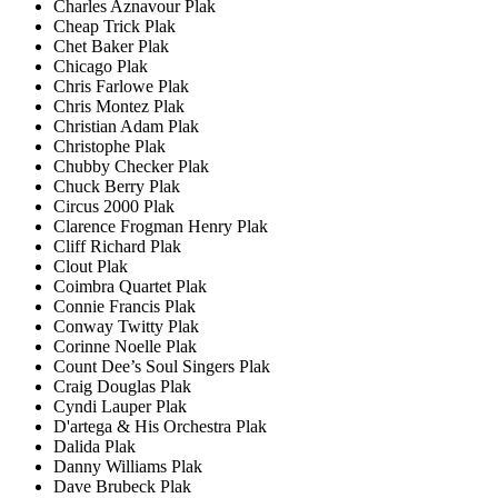
Charles Aznavour Plak
Cheap Trick Plak
Chet Baker Plak
Chicago Plak
Chris Farlowe Plak
Chris Montez Plak
Christian Adam Plak
Christophe Plak
Chubby Checker Plak
Chuck Berry Plak
Circus 2000 Plak
Clarence Frogman Henry Plak
Cliff Richard Plak
Clout Plak
Coimbra Quartet Plak
Connie Francis Plak
Conway Twitty Plak
Corinne Noelle Plak
Count Dee’s Soul Singers Plak
Craig Douglas Plak
Cyndi Lauper Plak
D'artega & His Orchestra Plak
Dalida Plak
Danny Williams Plak
Dave Brubeck Plak