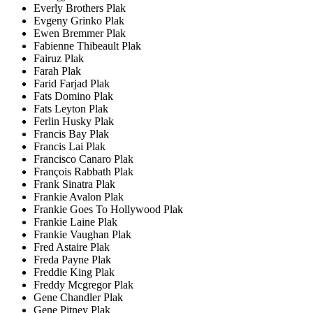
Everly Brothers Plak
Evgeny Grinko Plak
Ewen Bremmer Plak
Fabienne Thibeault Plak
Fairuz Plak
Farah Plak
Farid Farjad Plak
Fats Domino Plak
Fats Leyton Plak
Ferlin Husky Plak
Francis Bay Plak
Francis Lai Plak
Francisco Canaro Plak
François Rabbath Plak
Frank Sinatra Plak
Frankie Avalon Plak
Frankie Goes To Hollywood Plak
Frankie Laine Plak
Frankie Vaughan Plak
Fred Astaire Plak
Freda Payne Plak
Freddie King Plak
Freddy Mcgregor Plak
Gene Chandler Plak
Gene Pitney Plak