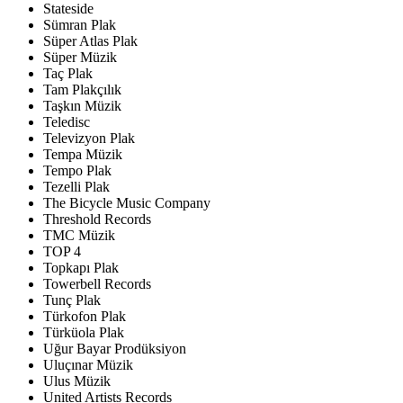
Stateside
Sümran Plak
Süper Atlas Plak
Süper Müzik
Taç Plak
Tam Plakçılık
Taşkın Müzik
Teledisc
Televizyon Plak
Tempa Müzik
Tempo Plak
Tezelli Plak
The Bicycle Music Company
Threshold Records
TMC Müzik
TOP 4
Topkapı Plak
Towerbell Records
Tunç Plak
Türkofon Plak
Türküola Plak
Uğur Bayar Prodüksiyon
Uluçınar Müzik
Ulus Müzik
United Artists Records