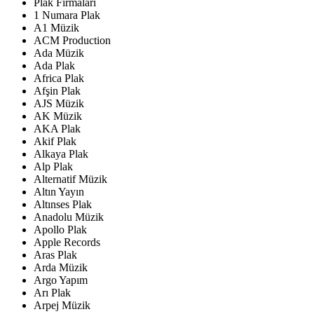
Plak Firmaları
1 Numara Plak
A1 Müzik
ACM Production
Ada Müzik
Ada Plak
Africa Plak
Afşin Plak
AJS Müzik
AK Müzik
AKA Plak
Akif Plak
Alkaya Plak
Alp Plak
Alternatif Müzik
Altın Yayın
Altınses Plak
Anadolu Müzik
Apollo Plak
Apple Records
Aras Plak
Arda Müzik
Argo Yapım
Arı Plak
Arpej Müzik