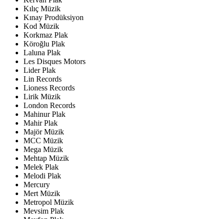
Kılıç Müzik
Kınay Prodüksiyon
Kod Müzik
Korkmaz Plak
Köroğlu Plak
Laluna Plak
Les Disques Motors
Lider Plak
Lin Records
Lioness Records
Lirik Müzik
London Records
Mahinur Plak
Mahir Plak
Majör Müzik
MCC Müzik
Mega Müzik
Mehtap Müzik
Melek Plak
Melodi Plak
Mercury
Mert Müzik
Metropol Müzik
Mevsim Plak