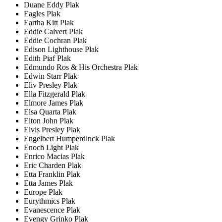
Duane Eddy Plak
Eagles Plak
Eartha Kitt Plak
Eddie Calvert Plak
Eddie Cochran Plak
Edison Lighthouse Plak
Edith Piaf Plak
Edmundo Ros & His Orchestra Plak
Edwin Starr Plak
Eliv Presley Plak
Ella Fitzgerald Plak
Elmore James Plak
Elsa Quarta Plak
Elton John Plak
Elvis Presley Plak
Engelbert Humperdinck Plak
Enoch Light Plak
Enrico Macias Plak
Eric Charden Plak
Etta Franklin Plak
Etta James Plak
Europe Plak
Eurythmics Plak
Evanescence Plak
Evengy Grinko Plak