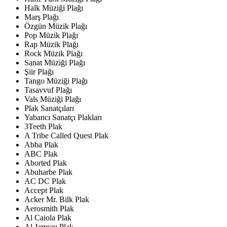
Halk Müziği Plağı
Marş Plağı
Özgün Müzik Plağı
Pop Müzik Plağı
Rap Müzik Plağı
Rock Müzik Plağı
Sanat Müziği Plağı
Şiir Plağı
Tango Müziği Plağı
Tasavvuf Plağı
Vals Müziği Plağı
Plak Sanatçıları
Yabancı Sanatçı Plakları
3Teeth Plak
A Tribe Called Quest Plak
Abba Plak
ABC Plak
Aborted Plak
Abuharbe Plak
AC DC Plak
Accept Plak
Acker Mr. Bilk Plak
Aerosmith Plak
Al Caiola Plak
Al Jarreau Plak