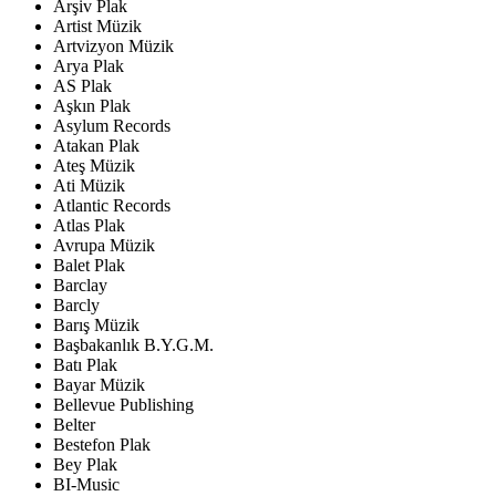
Arşiv Plak
Artist Müzik
Artvizyon Müzik
Arya Plak
AS Plak
Aşkın Plak
Asylum Records
Atakan Plak
Ateş Müzik
Ati Müzik
Atlantic Records
Atlas Plak
Avrupa Müzik
Balet Plak
Barclay
Barcly
Barış Müzik
Başbakanlık B.Y.G.M.
Batı Plak
Bayar Müzik
Bellevue Publishing
Belter
Bestefon Plak
Bey Plak
BI-Music