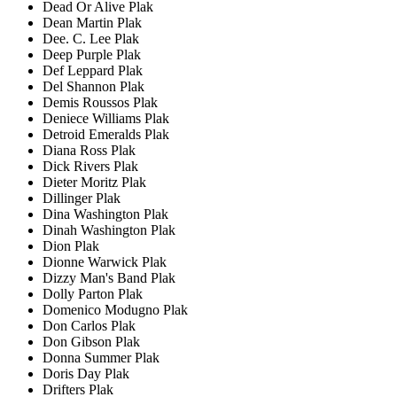
Dead Or Alive Plak
Dean Martin Plak
Dee. C. Lee Plak
Deep Purple Plak
Def Leppard Plak
Del Shannon Plak
Demis Roussos Plak
Deniece Williams Plak
Detroid Emeralds Plak
Diana Ross Plak
Dick Rivers Plak
Dieter Moritz Plak
Dillinger Plak
Dina Washington Plak
Dinah Washington Plak
Dion Plak
Dionne Warwick Plak
Dizzy Man's Band Plak
Dolly Parton Plak
Domenico Modugno Plak
Don Carlos Plak
Don Gibson Plak
Donna Summer Plak
Doris Day Plak
Drifters Plak