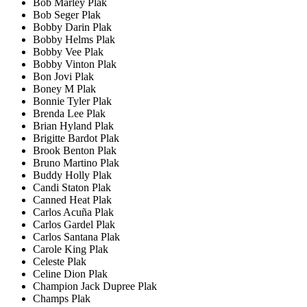
Bob Marley Plak
Bob Seger Plak
Bobby Darin Plak
Bobby Helms Plak
Bobby Vee Plak
Bobby Vinton Plak
Bon Jovi Plak
Boney M Plak
Bonnie Tyler Plak
Brenda Lee Plak
Brian Hyland Plak
Brigitte Bardot Plak
Brook Benton Plak
Bruno Martino Plak
Buddy Holly Plak
Candi Staton Plak
Canned Heat Plak
Carlos Acuña Plak
Carlos Gardel Plak
Carlos Santana Plak
Carole King Plak
Celeste Plak
Celine Dion Plak
Champion Jack Dupree Plak
Champs Plak