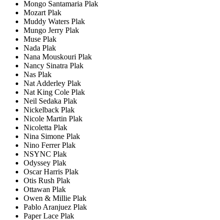
Mongo Santamaria Plak
Mozart Plak
Muddy Waters Plak
Mungo Jerry Plak
Muse Plak
Nada Plak
Nana Mouskouri Plak
Nancy Sinatra Plak
Nas Plak
Nat Adderley Plak
Nat King Cole Plak
Neil Sedaka Plak
Nickelback Plak
Nicole Martin Plak
Nicoletta Plak
Nina Simone Plak
Nino Ferrer Plak
NSYNC Plak
Odyssey Plak
Oscar Harris Plak
Otis Rush Plak
Ottawan Plak
Owen & Millie Plak
Pablo Aranjuez Plak
Paper Lace Plak