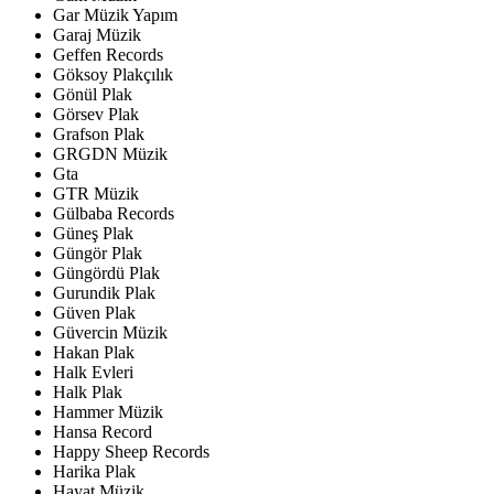
Gar Müzik Yapım
Garaj Müzik
Geffen Records
Göksoy Plakçılık
Gönül Plak
Görsev Plak
Grafson Plak
GRGDN Müzik
Gta
GTR Müzik
Gülbaba Records
Güneş Plak
Güngör Plak
Güngördü Plak
Gurundik Plak
Güven Plak
Güvercin Müzik
Hakan Plak
Halk Evleri
Halk Plak
Hammer Müzik
Hansa Record
Happy Sheep Records
Harika Plak
Hayat Müzik