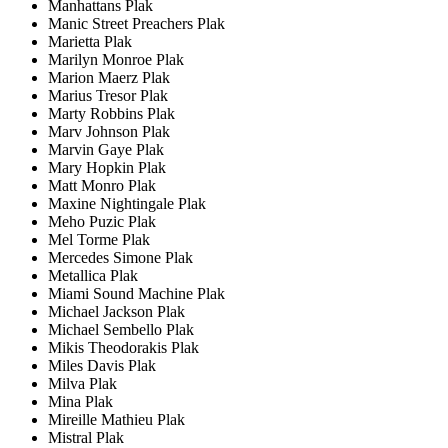
Manhattans Plak
Manic Street Preachers Plak
Marietta Plak
Marilyn Monroe Plak
Marion Maerz Plak
Marius Tresor Plak
Marty Robbins Plak
Marv Johnson Plak
Marvin Gaye Plak
Mary Hopkin Plak
Matt Monro Plak
Maxine Nightingale Plak
Meho Puzic Plak
Mel Torme Plak
Mercedes Simone Plak
Metallica Plak
Miami Sound Machine Plak
Michael Jackson Plak
Michael Sembello Plak
Mikis Theodorakis Plak
Miles Davis Plak
Milva Plak
Mina Plak
Mireille Mathieu Plak
Mistral Plak