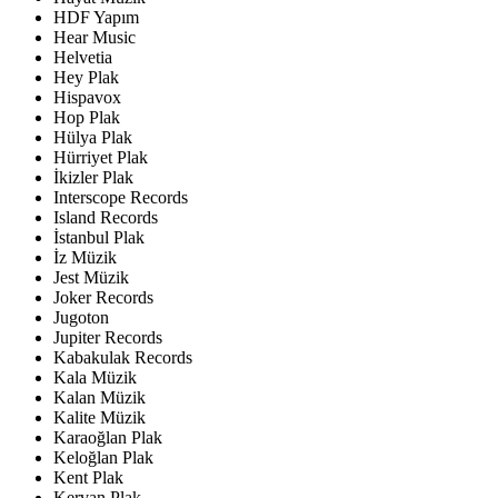
HDF Yapım
Hear Music
Helvetia
Hey Plak
Hispavox
Hop Plak
Hülya Plak
Hürriyet Plak
İkizler Plak
Interscope Records
Island Records
İstanbul Plak
İz Müzik
Jest Müzik
Joker Records
Jugoton
Jupiter Records
Kabakulak Records
Kala Müzik
Kalan Müzik
Kalite Müzik
Karaoğlan Plak
Keloğlan Plak
Kent Plak
Kervan Plak