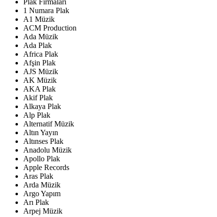
Plak Firmaları
1 Numara Plak
A1 Müzik
ACM Production
Ada Müzik
Ada Plak
Africa Plak
Afşin Plak
AJS Müzik
AK Müzik
AKA Plak
Akif Plak
Alkaya Plak
Alp Plak
Alternatif Müzik
Altın Yayın
Altınses Plak
Anadolu Müzik
Apollo Plak
Apple Records
Aras Plak
Arda Müzik
Argo Yapım
Arı Plak
Arpej Müzik