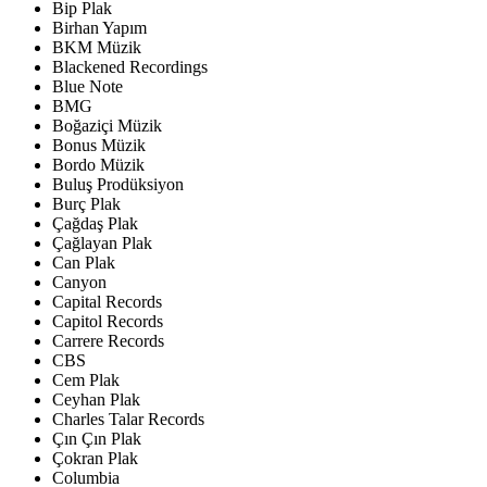
Bip Plak
Birhan Yapım
BKM Müzik
Blackened Recordings
Blue Note
BMG
Boğaziçi Müzik
Bonus Müzik
Bordo Müzik
Buluş Prodüksiyon
Burç Plak
Çağdaş Plak
Çağlayan Plak
Can Plak
Canyon
Capital Records
Capitol Records
Carrere Records
CBS
Cem Plak
Ceyhan Plak
Charles Talar Records
Çın Çın Plak
Çokran Plak
Columbia