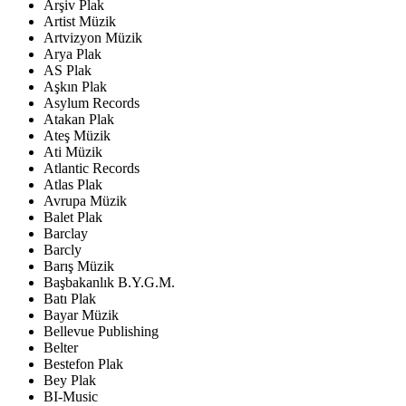
Arşiv Plak
Artist Müzik
Artvizyon Müzik
Arya Plak
AS Plak
Aşkın Plak
Asylum Records
Atakan Plak
Ateş Müzik
Ati Müzik
Atlantic Records
Atlas Plak
Avrupa Müzik
Balet Plak
Barclay
Barcly
Barış Müzik
Başbakanlık B.Y.G.M.
Batı Plak
Bayar Müzik
Bellevue Publishing
Belter
Bestefon Plak
Bey Plak
BI-Music