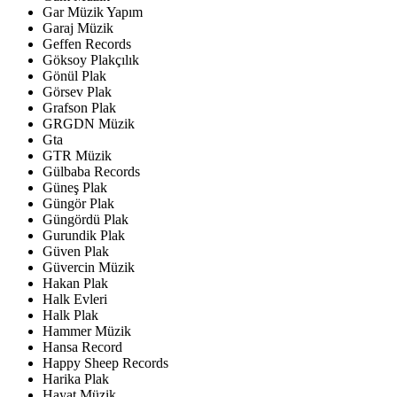
Gar Müzik Yapım
Garaj Müzik
Geffen Records
Göksoy Plakçılık
Gönül Plak
Görsev Plak
Grafson Plak
GRGDN Müzik
Gta
GTR Müzik
Gülbaba Records
Güneş Plak
Güngör Plak
Güngördü Plak
Gurundik Plak
Güven Plak
Güvercin Müzik
Hakan Plak
Halk Evleri
Halk Plak
Hammer Müzik
Hansa Record
Happy Sheep Records
Harika Plak
Hayat Müzik