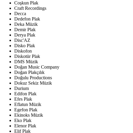
Coşkun Plak
Craft Recordings
Decca
Dedefon Plak
Deka Müzik
Demir Plak
Derya Plak
Disc'AZ
Disko Plak
Diskofon
Diskotür Plak
DMS Müzik
Doğan Music Company
Doğan Plakçılık
Doğulu Productions
Dokuz Sekiz Müzik
Durium
Edifon Plak
Efes Plak
Eflatun Müzik
Egefon Plak
Ekinoks Müzik
Eko Plak
Elenor Plak
Elif Plak