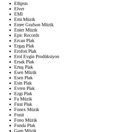
Ellipsis
Elver
EMI
Emi Müzik
Emre Grafson Müzik
Enter Müzik
Epic Records
Ercan Plak
Ergaş Plak
Erofon Plak
Erol Evgin Prodüksiyon
Ersak Plak
Ertaş Plak
Esen Müzik
Esen Plak
Esin Plak
Evren Plak
Ezgi Plak
Fa Müzik
Fırat Plak
Fonex Müzik
Fonit
Fono Müzik
Funda Plak
Gam Müzik