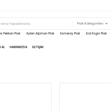
Plak Kategorileri
s Pekkan Plak
Ayten Alpman Plak
Esmeray Plak
Erol Evgin Plak
N AL
HAKKIMIZDA
İLETIŞIM