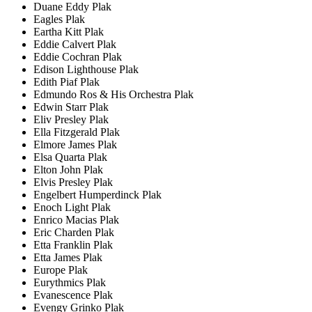
Duane Eddy Plak
Eagles Plak
Eartha Kitt Plak
Eddie Calvert Plak
Eddie Cochran Plak
Edison Lighthouse Plak
Edith Piaf Plak
Edmundo Ros & His Orchestra Plak
Edwin Starr Plak
Eliv Presley Plak
Ella Fitzgerald Plak
Elmore James Plak
Elsa Quarta Plak
Elton John Plak
Elvis Presley Plak
Engelbert Humperdinck Plak
Enoch Light Plak
Enrico Macias Plak
Eric Charden Plak
Etta Franklin Plak
Etta James Plak
Europe Plak
Eurythmics Plak
Evanescence Plak
Evengy Grinko Plak