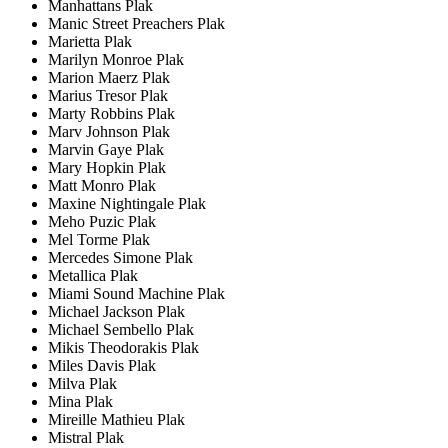
Manhattans Plak
Manic Street Preachers Plak
Marietta Plak
Marilyn Monroe Plak
Marion Maerz Plak
Marius Tresor Plak
Marty Robbins Plak
Marv Johnson Plak
Marvin Gaye Plak
Mary Hopkin Plak
Matt Monro Plak
Maxine Nightingale Plak
Meho Puzic Plak
Mel Torme Plak
Mercedes Simone Plak
Metallica Plak
Miami Sound Machine Plak
Michael Jackson Plak
Michael Sembello Plak
Mikis Theodorakis Plak
Miles Davis Plak
Milva Plak
Mina Plak
Mireille Mathieu Plak
Mistral Plak