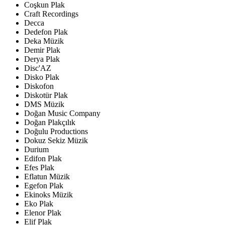
Coşkun Plak
Craft Recordings
Decca
Dedefon Plak
Deka Müzik
Demir Plak
Derya Plak
Disc'AZ
Disko Plak
Diskofon
Diskotür Plak
DMS Müzik
Doğan Music Company
Doğan Plakçılık
Doğulu Productions
Dokuz Sekiz Müzik
Durium
Edifon Plak
Efes Plak
Eflatun Müzik
Egefon Plak
Ekinoks Müzik
Eko Plak
Elenor Plak
Elif Plak