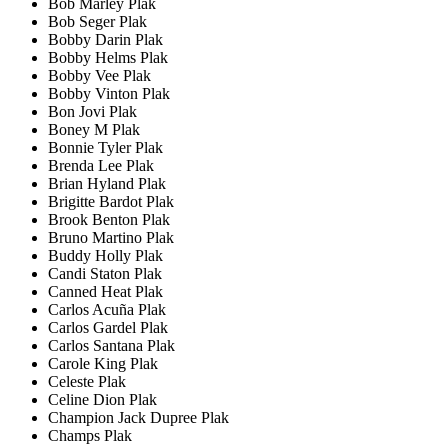
Bob Marley Plak
Bob Seger Plak
Bobby Darin Plak
Bobby Helms Plak
Bobby Vee Plak
Bobby Vinton Plak
Bon Jovi Plak
Boney M Plak
Bonnie Tyler Plak
Brenda Lee Plak
Brian Hyland Plak
Brigitte Bardot Plak
Brook Benton Plak
Bruno Martino Plak
Buddy Holly Plak
Candi Staton Plak
Canned Heat Plak
Carlos Acuña Plak
Carlos Gardel Plak
Carlos Santana Plak
Carole King Plak
Celeste Plak
Celine Dion Plak
Champion Jack Dupree Plak
Champs Plak