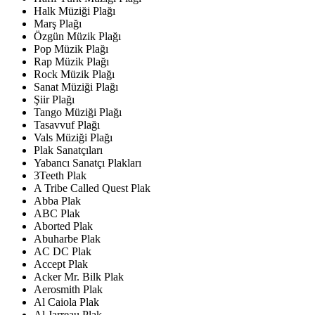
Halk Müziği Plağı
Marş Plağı
Özgün Müzik Plağı
Pop Müzik Plağı
Rap Müzik Plağı
Rock Müzik Plağı
Sanat Müziği Plağı
Şiir Plağı
Tango Müziği Plağı
Tasavvuf Plağı
Vals Müziği Plağı
Plak Sanatçıları
Yabancı Sanatçı Plakları
3Teeth Plak
A Tribe Called Quest Plak
Abba Plak
ABC Plak
Aborted Plak
Abuharbe Plak
AC DC Plak
Accept Plak
Acker Mr. Bilk Plak
Aerosmith Plak
Al Caiola Plak
Al Jarreau Plak