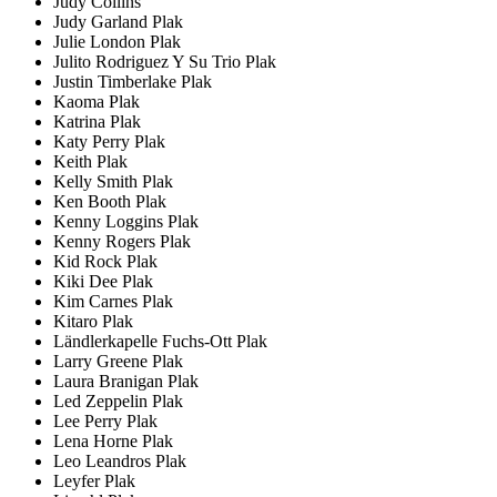
Judy Collins
Judy Garland Plak
Julie London Plak
Julito Rodriguez Y Su Trio Plak
Justin Timberlake Plak
Kaoma Plak
Katrina Plak
Katy Perry Plak
Keith Plak
Kelly Smith Plak
Ken Booth Plak
Kenny Loggins Plak
Kenny Rogers Plak
Kid Rock Plak
Kiki Dee Plak
Kim Carnes Plak
Kitaro Plak
Ländlerkapelle Fuchs-Ott Plak
Larry Greene Plak
Laura Branigan Plak
Led Zeppelin Plak
Lee Perry Plak
Lena Horne Plak
Leo Leandros Plak
Leyfer Plak