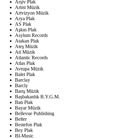
Arşiv Plak
Artist Müzik
Artvizyon Müzik
Arya Plak
AS Plak
Aşkın Plak
Asylum Records
Atakan Plak
Ateş Müzik
Ati Müzik
Atlantic Records
Atlas Plak
Avrupa Müzik
Balet Plak
Barclay
Barcly
Barış Müzik
Başbakanlık B.Y.G.M.
Batı Plak
Bayar Müzik
Bellevue Publishing
Belter
Bestefon Plak
Bey Plak
BI-Music