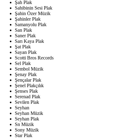
Şah Plak
Sahibinin Sesi Plak
Şahin Özer Müzik
Şahinler Plak
Samanyolu Plak
San Plak
Saner Plak
Sarı Kaya Plak
Şat Plak
Sayan Plak
Scotti Bros Records
Sel Plak
Sembol Müzik
Şenay Plak
Şençalar Plak
Şenel Plakçılık
Şenses Plak
Serenad Plak
Sevilen Plak
Seyhan
Seyhan Müzik
Seyhan Plak
Sn Müzik
Sony Müzik
Star Plak