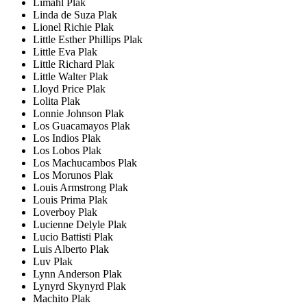
Limahl Plak
Linda de Suza Plak
Lionel Richie Plak
Little Esther Phillips Plak
Little Eva Plak
Little Richard Plak
Little Walter Plak
Lloyd Price Plak
Lolita Plak
Lonnie Johnson Plak
Los Guacamayos Plak
Los Indios Plak
Los Lobos Plak
Los Machucambos Plak
Los Morunos Plak
Louis Armstrong Plak
Louis Prima Plak
Loverboy Plak
Lucienne Delyle Plak
Lucio Battisti Plak
Luis Alberto Plak
Luv Plak
Lynn Anderson Plak
Lynyrd Skynyrd Plak
Machito Plak