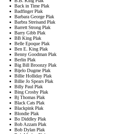
B.B. King Plak
Back in Time Plak
Badfinger Plak
Barbara George Plak
Barbra Streisand Plak
Barrett Strong Plak
Barry Gibb Plak
BB King Plak
Belle Epoque Plak
Ben E. King Plak
Benny Goodman Plak
Berlin Plak
Big Bill Broonzy Plak
Bijelo Dugme Plak
Billie Holliday Plak
Billie Jo Spears Plak
Billy Paul Plak
Bing Crosby Plak
Bj Thomas Plak
Black Cats Plak
Blackpink Plak
Blondie Plak
Bo Diddley Plak
Bob Azzam Plak
Bob Dylan Plak