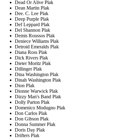
Dead Or Alive Plak
Dean Martin Plak
Dee. C. Lee Plak
Deep Purple Plak
Def Leppard Plak
Del Shannon Plak
Demis Roussos Plak
Deniece Williams Plak
Detroid Emeralds Plak
Diana Ross Plak
Dick Rivers Plak
Dieter Moritz Plak
Dillinger Plak
Dina Washington Plak
Dinah Washington Plak
Dion Plak
Dionne Warwick Plak
Dizzy Man's Band Plak
Dolly Parton Plak
Domenico Modugno Plak
Don Carlos Plak
Don Gibson Plak
Donna Summer Plak
Doris Day Plak
Drifters Plak