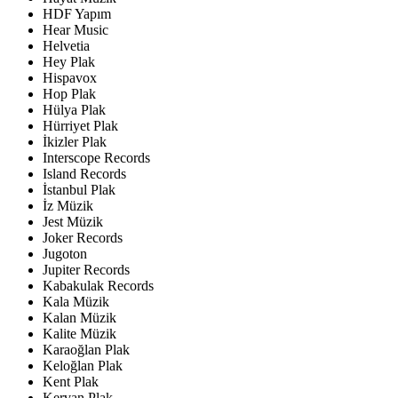
HDF Yapım
Hear Music
Helvetia
Hey Plak
Hispavox
Hop Plak
Hülya Plak
Hürriyet Plak
İkizler Plak
Interscope Records
Island Records
İstanbul Plak
İz Müzik
Jest Müzik
Joker Records
Jugoton
Jupiter Records
Kabakulak Records
Kala Müzik
Kalan Müzik
Kalite Müzik
Karaoğlan Plak
Keloğlan Plak
Kent Plak
Kervan Plak