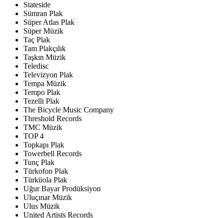
Stateside
Sümran Plak
Süper Atlas Plak
Süper Müzik
Taç Plak
Tam Plakçılık
Taşkın Müzik
Teledisc
Televizyon Plak
Tempa Müzik
Tempo Plak
Tezelli Plak
The Bicycle Music Company
Threshold Records
TMC Müzik
TOP 4
Topkapı Plak
Towerbell Records
Tunç Plak
Türkofon Plak
Türküola Plak
Uğur Bayar Prodüksiyon
Uluçınar Müzik
Ulus Müzik
United Artists Records