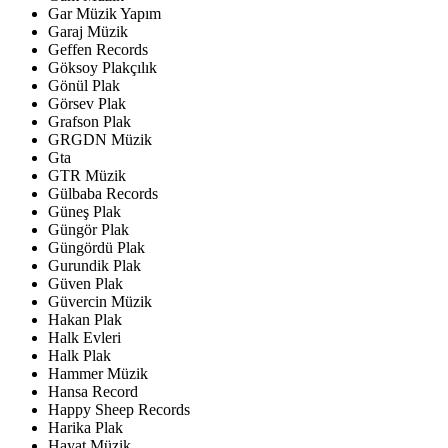
Gar Müzik Yapım
Garaj Müzik
Geffen Records
Göksoy Plakçılık
Gönül Plak
Görsev Plak
Grafson Plak
GRGDN Müzik
Gta
GTR Müzik
Gülbaba Records
Güneş Plak
Güngör Plak
Güngördü Plak
Gurundik Plak
Güven Plak
Güvercin Müzik
Hakan Plak
Halk Evleri
Halk Plak
Hammer Müzik
Hansa Record
Happy Sheep Records
Harika Plak
Hayat Müzik