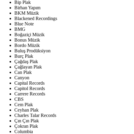
Bip Plak
Birhan Yapım
BKM Müzik
Blackened Recordings
Blue Note
BMG
Boğaziçi Müzik
Bonus Müzik
Bordo Müzik
Buluş Prodüksiyon
Burç Plak
Çağdaş Plak
Çağlayan Plak
Can Plak
Canyon
Capital Records
Capitol Records
Carrere Records
CBS
Cem Plak
Ceyhan Plak
Charles Talar Records
Çın Çın Plak
Çokran Plak
Columbia