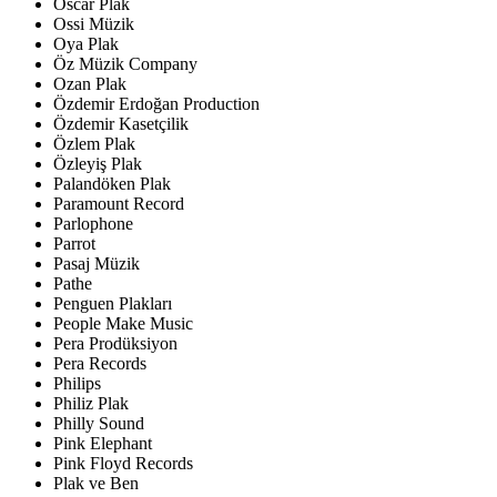
Oscar Plak
Ossi Müzik
Oya Plak
Öz Müzik Company
Ozan Plak
Özdemir Erdoğan Production
Özdemir Kasetçilik
Özlem Plak
Özleyiş Plak
Palandöken Plak
Paramount Record
Parlophone
Parrot
Pasaj Müzik
Pathe
Penguen Plakları
People Make Music
Pera Prodüksiyon
Pera Records
Philips
Philiz Plak
Philly Sound
Pink Elephant
Pink Floyd Records
Plak ve Ben