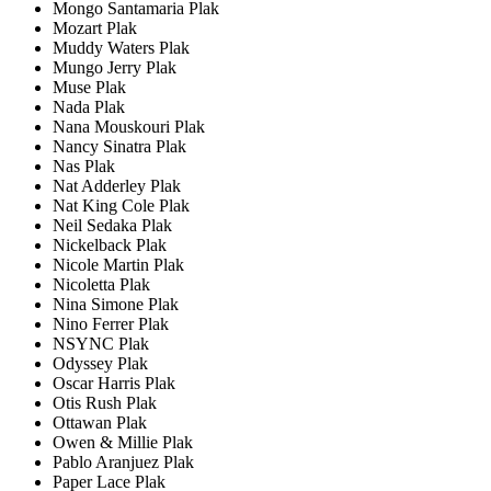
Mongo Santamaria Plak
Mozart Plak
Muddy Waters Plak
Mungo Jerry Plak
Muse Plak
Nada Plak
Nana Mouskouri Plak
Nancy Sinatra Plak
Nas Plak
Nat Adderley Plak
Nat King Cole Plak
Neil Sedaka Plak
Nickelback Plak
Nicole Martin Plak
Nicoletta Plak
Nina Simone Plak
Nino Ferrer Plak
NSYNC Plak
Odyssey Plak
Oscar Harris Plak
Otis Rush Plak
Ottawan Plak
Owen & Millie Plak
Pablo Aranjuez Plak
Paper Lace Plak