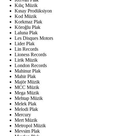
Kılıç Müzik
Kınay Prodüksiyon
Kod Müzik
Korkmaz Plak
Köroğlu Plak
Laluna Plak
Les Disques Motors
Lider Plak
Lin Records
Lioness Records
Lirik Müzik
London Records
Mahinur Plak
Mahir Plak
Majör Müzik
MCC Müzik
Mega Müzik
Mehtap Müzik
Melek Plak
Melodi Plak
Mercury
Mert Müzik
Metropol Müzik
Mevsim Plak