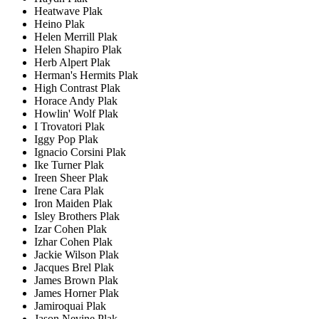
Heatwave Plak
Heino Plak
Helen Merrill Plak
Helen Shapiro Plak
Herb Alpert Plak
Herman's Hermits Plak
High Contrast Plak
Horace Andy Plak
Howlin' Wolf Plak
I Trovatori Plak
Iggy Pop Plak
Ignacio Corsini Plak
Ike Turner Plak
Ireen Sheer Plak
Irene Cara Plak
Iron Maiden Plak
Isley Brothers Plak
Izar Cohen Plak
Izhar Cohen Plak
Jackie Wilson Plak
Jacques Brel Plak
James Brown Plak
James Horner Plak
Jamiroquai Plak
Jason Nevine Plak