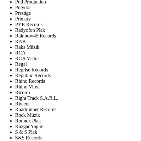
Poll Production
Polydor
Prestige
Primary
PYE Records
Radyofon Plak
Rainbow45 Records
RAK
Raks Müzik
RCA
RCA Victor
Regal
Reprise Records
Republic Records
Rhino Records
Rhino Vinyl
Ricordi
Right Track S.A.R.L.
Riviera
Roadrunner Records
Rock Müzik
Ronnex Plak
Rüzgar Yapım
S & S Plak
S&S Records