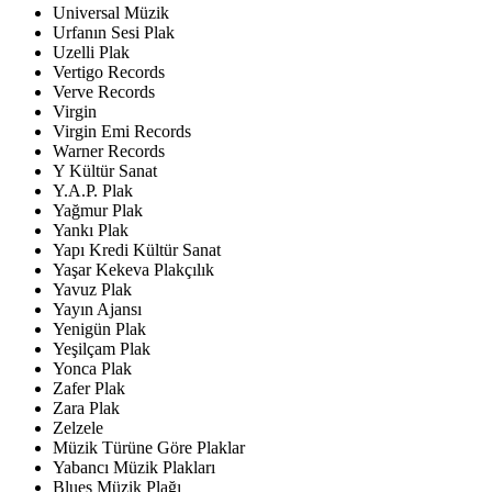
Universal Müzik
Urfanın Sesi Plak
Uzelli Plak
Vertigo Records
Verve Records
Virgin
Virgin Emi Records
Warner Records
Y Kültür Sanat
Y.A.P. Plak
Yağmur Plak
Yankı Plak
Yapı Kredi Kültür Sanat
Yaşar Kekeva Plakçılık
Yavuz Plak
Yayın Ajansı
Yenigün Plak
Yeşilçam Plak
Yonca Plak
Zafer Plak
Zara Plak
Zelzele
Müzik Türüne Göre Plaklar
Yabancı Müzik Plakları
Blues Müzik Plağı