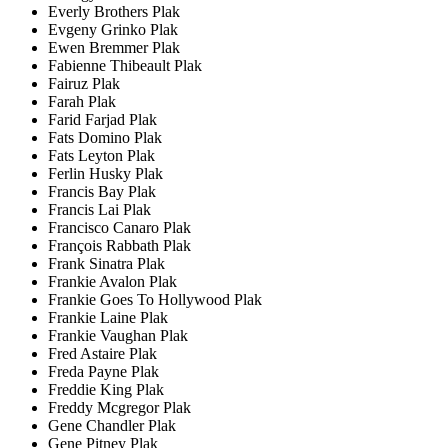
Everly Brothers Plak
Evgeny Grinko Plak
Ewen Bremmer Plak
Fabienne Thibeault Plak
Fairuz Plak
Farah Plak
Farid Farjad Plak
Fats Domino Plak
Fats Leyton Plak
Ferlin Husky Plak
Francis Bay Plak
Francis Lai Plak
Francisco Canaro Plak
François Rabbath Plak
Frank Sinatra Plak
Frankie Avalon Plak
Frankie Goes To Hollywood Plak
Frankie Laine Plak
Frankie Vaughan Plak
Fred Astaire Plak
Freda Payne Plak
Freddie King Plak
Freddy Mcgregor Plak
Gene Chandler Plak
Gene Pitney Plak