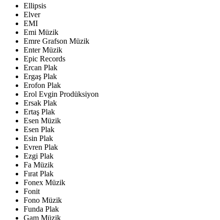
Ellipsis
Elver
EMI
Emi Müzik
Emre Grafson Müzik
Enter Müzik
Epic Records
Ercan Plak
Ergaş Plak
Erofon Plak
Erol Evgin Prodüksiyon
Ersak Plak
Ertaş Plak
Esen Müzik
Esen Plak
Esin Plak
Evren Plak
Ezgi Plak
Fa Müzik
Fırat Plak
Fonex Müzik
Fonit
Fono Müzik
Funda Plak
Gam Müzik