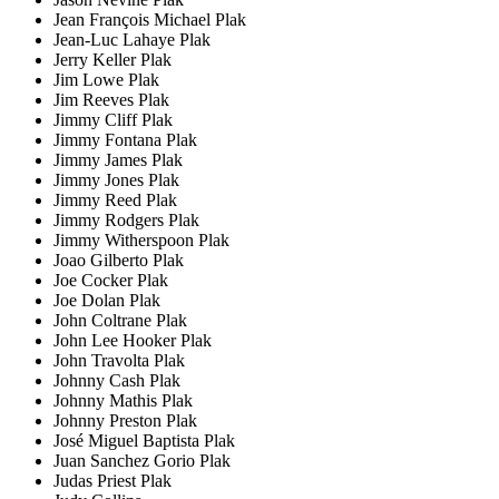
Jean François Michael Plak
Jean-Luc Lahaye Plak
Jerry Keller Plak
Jim Lowe Plak
Jim Reeves Plak
Jimmy Cliff Plak
Jimmy Fontana Plak
Jimmy James Plak
Jimmy Jones Plak
Jimmy Reed Plak
Jimmy Rodgers Plak
Jimmy Witherspoon Plak
Joao Gilberto Plak
Joe Cocker Plak
Joe Dolan Plak
John Coltrane Plak
John Lee Hooker Plak
John Travolta Plak
Johnny Cash Plak
Johnny Mathis Plak
Johnny Preston Plak
José Miguel Baptista Plak
Juan Sanchez Gorio Plak
Judas Priest Plak