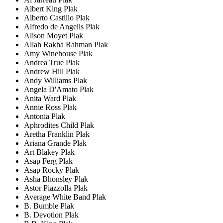
Albert King Plak
Alberto Castillo Plak
Alfredo de Angelis Plak
Alison Moyet Plak
Allah Rakha Rahman Plak
Amy Winehouse Plak
Andrea True Plak
Andrew Hill Plak
Andy Williams Plak
Angela D'Amato Plak
Anita Ward Plak
Annie Ross Plak
Antonia Plak
Aphrodites Child Plak
Aretha Franklin Plak
Ariana Grande Plak
Art Blakey Plak
Asap Ferg Plak
Asap Rocky Plak
Asha Bhonsley Plak
Astor Piazzolla Plak
Average White Band Plak
B. Bumble Plak
B. Devotion Plak