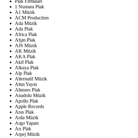
Plak Firmaları
1 Numara Plak
A1 Müzik
ACM Production
Ada Müzik
Ada Plak
Africa Plak
Afşin Plak
AJS Müzik
AK Müzik
AKA Plak
Akif Plak
Alkaya Plak
Alp Plak
Alternatif Müzik
Altın Yayın
Altınses Plak
Anadolu Müzik
Apollo Plak
Apple Records
Aras Plak
Arda Müzik
Argo Yapım
Arı Plak
Arpej Müzik