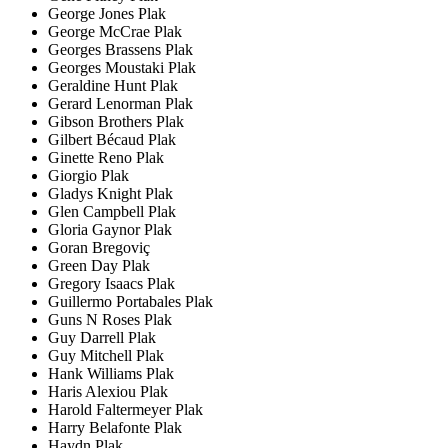
George Jones Plak
George McCrae Plak
Georges Brassens Plak
Georges Moustaki Plak
Geraldine Hunt Plak
Gerard Lenorman Plak
Gibson Brothers Plak
Gilbert Bécaud Plak
Ginette Reno Plak
Giorgio Plak
Gladys Knight Plak
Glen Campbell Plak
Gloria Gaynor Plak
Goran Bregoviç
Green Day Plak
Gregory Isaacs Plak
Guillermo Portabales Plak
Guns N Roses Plak
Guy Darrell Plak
Guy Mitchell Plak
Hank Williams Plak
Haris Alexiou Plak
Harold Faltermeyer Plak
Harry Belafonte Plak
Haydn Plak