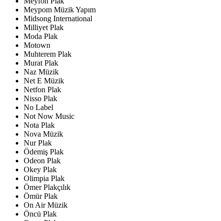
Meyfon Plak
Meypom Müzik Yapım
Midsong International
Milliyet Plak
Moda Plak
Motown
Muhterem Plak
Murat Plak
Naz Müzik
Net E Müzik
Netfon Plak
Nisso Plak
No Label
Not Now Music
Nota Plak
Nova Müzik
Nur Plak
Ödemiş Plak
Odeon Plak
Okey Plak
Olimpia Plak
Ömer Plakçılık
Ömür Plak
On Air Müzik
Öncü Plak