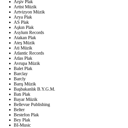
Arşiv Plak
Artist Müzik
Artvizyon Müzik
Arya Plak
AS Plak
Aşkın Plak
Asylum Records
Atakan Plak
Ateş Müzik
Ati Müzik
Atlantic Records
Atlas Plak
Avrupa Müzik
Balet Plak
Barclay
Barcly
Barış Müzik
Başbakanlık B.Y.G.M.
Batı Plak
Bayar Müzik
Bellevue Publishing
Belter
Bestefon Plak
Bey Plak
BI-Music