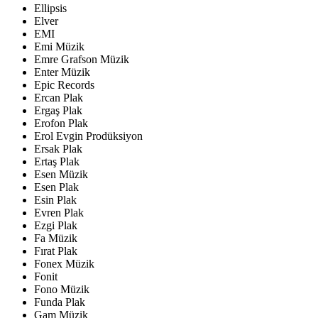
Ellipsis
Elver
EMI
Emi Müzik
Emre Grafson Müzik
Enter Müzik
Epic Records
Ercan Plak
Ergaş Plak
Erofon Plak
Erol Evgin Prodüksiyon
Ersak Plak
Ertaş Plak
Esen Müzik
Esen Plak
Esin Plak
Evren Plak
Ezgi Plak
Fa Müzik
Fırat Plak
Fonex Müzik
Fonit
Fono Müzik
Funda Plak
Gam Müzik