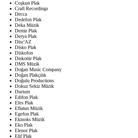
Coşkun Plak
Craft Recordings
Decca
Dedefon Plak
Deka Müzik
Demir Plak
Derya Plak
Disc'AZ
Disko Plak
Diskofon
Diskotür Plak
DMS Müzik
Doğan Music Company
Doğan Plakçılık
Doğulu Productions
Dokuz Sekiz Müzik
Durium
Edifon Plak
Efes Plak
Eflatun Müzik
Egefon Plak
Ekinoks Müzik
Eko Plak
Elenor Plak
Elif Plak