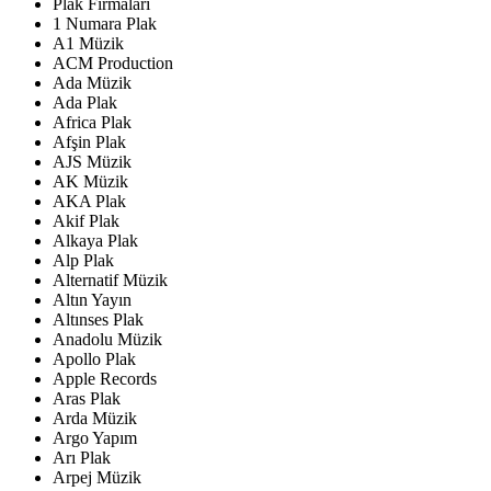
Plak Firmaları
1 Numara Plak
A1 Müzik
ACM Production
Ada Müzik
Ada Plak
Africa Plak
Afşin Plak
AJS Müzik
AK Müzik
AKA Plak
Akif Plak
Alkaya Plak
Alp Plak
Alternatif Müzik
Altın Yayın
Altınses Plak
Anadolu Müzik
Apollo Plak
Apple Records
Aras Plak
Arda Müzik
Argo Yapım
Arı Plak
Arpej Müzik