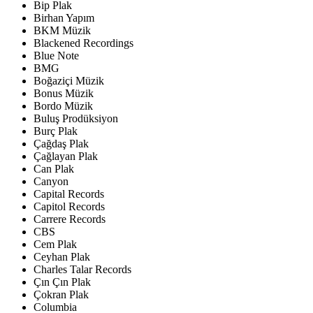
Bip Plak
Birhan Yapım
BKM Müzik
Blackened Recordings
Blue Note
BMG
Boğaziçi Müzik
Bonus Müzik
Bordo Müzik
Buluş Prodüksiyon
Burç Plak
Çağdaş Plak
Çağlayan Plak
Can Plak
Canyon
Capital Records
Capitol Records
Carrere Records
CBS
Cem Plak
Ceyhan Plak
Charles Talar Records
Çın Çın Plak
Çokran Plak
Columbia