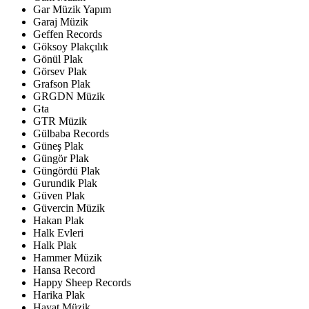
Gar Müzik Yapım
Garaj Müzik
Geffen Records
Göksoy Plakçılık
Gönül Plak
Görsev Plak
Grafson Plak
GRGDN Müzik
Gta
GTR Müzik
Gülbaba Records
Güneş Plak
Güngör Plak
Güngördü Plak
Gurundik Plak
Güven Plak
Güvercin Müzik
Hakan Plak
Halk Evleri
Halk Plak
Hammer Müzik
Hansa Record
Happy Sheep Records
Harika Plak
Hayat Müzik