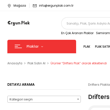
Mağaza
info@ergunplak.com.tr
En Çok Aranan Plaklar
Semirami
Plaklar
PLAK
PLAK SATI
Anasayfa
Plak Satın Al
Ürünler “Drifters Plak” olarak etiketlendi
DETAYLI ARAMA
Drifters Plakl
Drifter
Kategori seçin