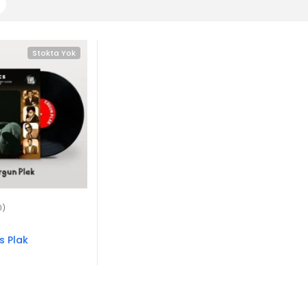
Stokta Yok
0)
s Plak