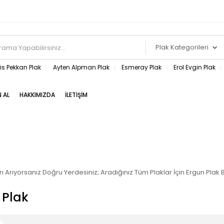
Plak Kategorileri
s Pekkan Plak
Ayten Alpman Plak
Esmeray Plak
Erol Evgin Plak
N AL
HAKKIMIZDA
İLETIŞIM
arı Arıyorsanız Doğru Yerdesiniz; Aradığınız Tüm Plaklar İçin Ergun Pla
s Plak