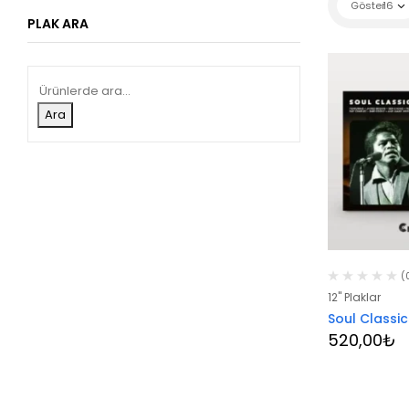
Göster
16
PLAK ARA
Ara
(
12" Plaklar
Soul Classic
520,00
₺