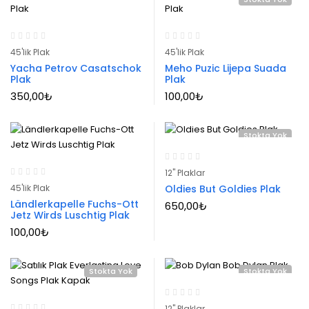
45'lik Plak
45'lik Plak
Yacha Petrov Casatschok
Meho Puzic Lijepa Suada
Plak
Plak
350,00
₺
100,00
₺
Stokta Yok
12" Plaklar
45'lik Plak
Oldies But Goldies Plak
Ländlerkapelle Fuchs-Ott
650,00
₺
Jetz Wirds Luschtig Plak
100,00
₺
Stokta Yok
Stokta Yok
12" Plaklar