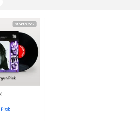
Stokta Yok
0)
 Plak