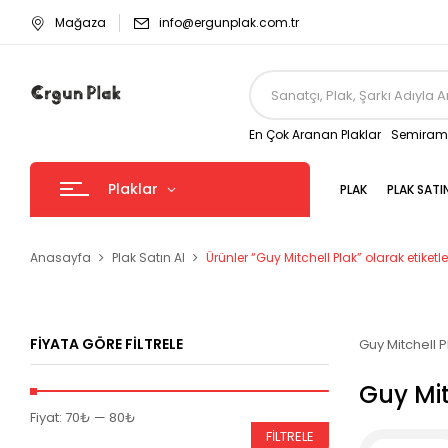
Mağaza
info@ergunplak.com.tr
En Çok Aranan Plaklar
Semirami
Plaklar
PLAK
PLAK SATI
Anasayfa
Plak Satın Al
Ürünler “Guy Mitchell Plak” olarak etiketl
FIYATA GÖRE FILTRELE
Guy Mitchell P
Guy Mit
En
En
Fiyat:
70₺
—
80₺
FILTRELE
düşük
yüksek