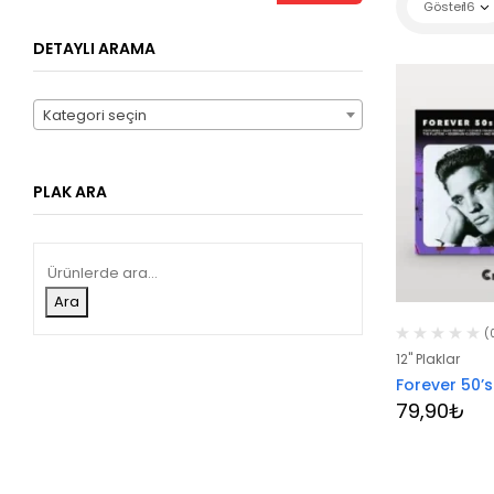
Göster
16
fiyat
fiyat
DETAYLI ARAMA
Kategori seçin
PLAK ARA
Ara
(
12" Plaklar
Forever 50’s
79,90
₺