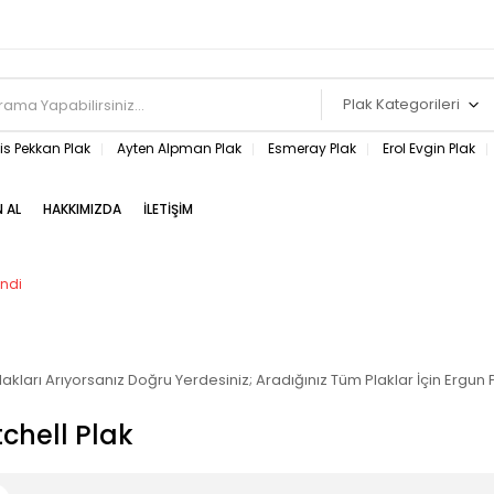
Plak Kategorileri
s Pekkan Plak
Ayten Alpman Plak
Esmeray Plak
Erol Evgin Plak
N AL
HAKKIMIZDA
İLETIŞIM
endi
lakları Arıyorsanız Doğru Yerdesiniz; Aradığınız Tüm Plaklar İçin Ergun
chell Plak