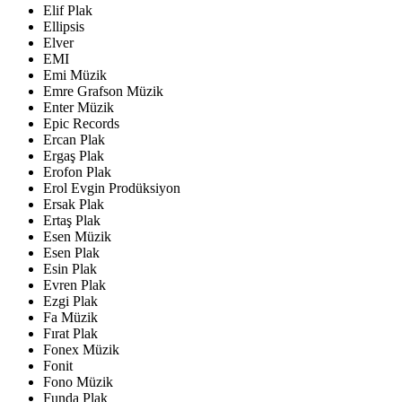
Elif Plak
Ellipsis
Elver
EMI
Emi Müzik
Emre Grafson Müzik
Enter Müzik
Epic Records
Ercan Plak
Ergaş Plak
Erofon Plak
Erol Evgin Prodüksiyon
Ersak Plak
Ertaş Plak
Esen Müzik
Esen Plak
Esin Plak
Evren Plak
Ezgi Plak
Fa Müzik
Fırat Plak
Fonex Müzik
Fonit
Fono Müzik
Funda Plak