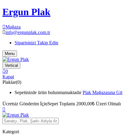
Ergun Plak
Mağaza
info@ergunplak.com.tr
Siparişinizi Takip Edin
Menu
Vertical
0
Kapat
Plaklar(0)
Sepetinizde ürün bulunmamaktadır
Plak Mağazasına Git
Ücretsiz Gönderim İçin
Sepet Toplamı 2000,00₺ Üzeri Olmalı
Kategori