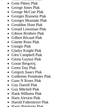
Gene Pitney Plak
George Jones Plak
George McCrae Plak
Georges Brassens Plak
Georges Moustaki Plak
Geraldine Hunt Plak
Gerard Lenorman Plak
Gibson Brothers Plak
Gilbert Bécaud Plak
Ginette Reno Plak
Giorgio Plak
Gladys Knight Plak
Glen Campbell Plak
Gloria Gaynor Plak
Goran Bregoviç
Green Day Plak
Gregory Isaacs Plak
Guillermo Portabales Plak
Guns N Roses Plak
Guy Darrell Plak
Guy Mitchell Plak
Hank Williams Plak
Haris Alexiou Plak
Harold Faltermeyer Plak
Harry Belafonte Plak