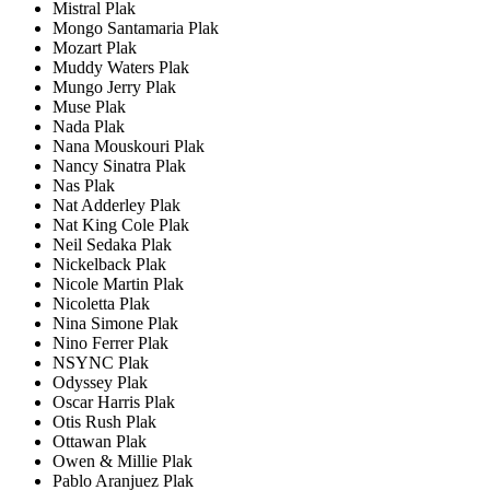
Mistral Plak
Mongo Santamaria Plak
Mozart Plak
Muddy Waters Plak
Mungo Jerry Plak
Muse Plak
Nada Plak
Nana Mouskouri Plak
Nancy Sinatra Plak
Nas Plak
Nat Adderley Plak
Nat King Cole Plak
Neil Sedaka Plak
Nickelback Plak
Nicole Martin Plak
Nicoletta Plak
Nina Simone Plak
Nino Ferrer Plak
NSYNC Plak
Odyssey Plak
Oscar Harris Plak
Otis Rush Plak
Ottawan Plak
Owen & Millie Plak
Pablo Aranjuez Plak