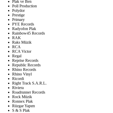
Plak ve Ben
Poll Production
Polydor
Prestige
Primary
PYE Records
Radyofon Plak
Rainbow45 Records
RAK
Raks Müzik
RCA
RCA Victor
Regal
Reprise Records
Republic Records
Rhino Records
Rhino Vinyl
Ricordi
Right Track S.A.R.L.
Riviera
Roadrunner Records
Rock Müzik
Ronnex Plak
Rüzgar Yapım
S & S Plak