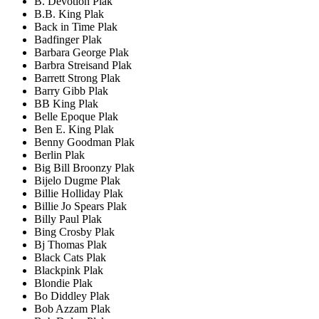
B. Devotion Plak
B.B. King Plak
Back in Time Plak
Badfinger Plak
Barbara George Plak
Barbra Streisand Plak
Barrett Strong Plak
Barry Gibb Plak
BB King Plak
Belle Epoque Plak
Ben E. King Plak
Benny Goodman Plak
Berlin Plak
Big Bill Broonzy Plak
Bijelo Dugme Plak
Billie Holliday Plak
Billie Jo Spears Plak
Billy Paul Plak
Bing Crosby Plak
Bj Thomas Plak
Black Cats Plak
Blackpink Plak
Blondie Plak
Bo Diddley Plak
Bob Azzam Plak