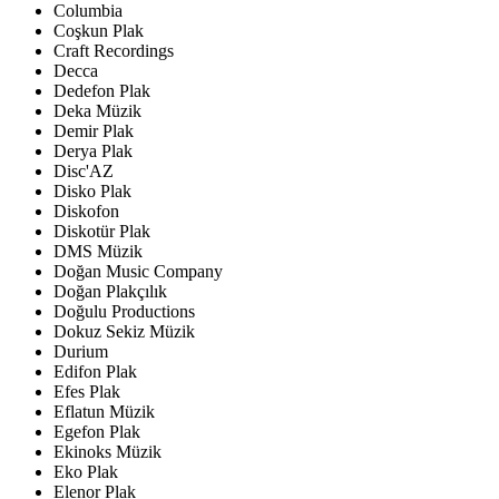
Columbia
Coşkun Plak
Craft Recordings
Decca
Dedefon Plak
Deka Müzik
Demir Plak
Derya Plak
Disc'AZ
Disko Plak
Diskofon
Diskotür Plak
DMS Müzik
Doğan Music Company
Doğan Plakçılık
Doğulu Productions
Dokuz Sekiz Müzik
Durium
Edifon Plak
Efes Plak
Eflatun Müzik
Egefon Plak
Ekinoks Müzik
Eko Plak
Elenor Plak