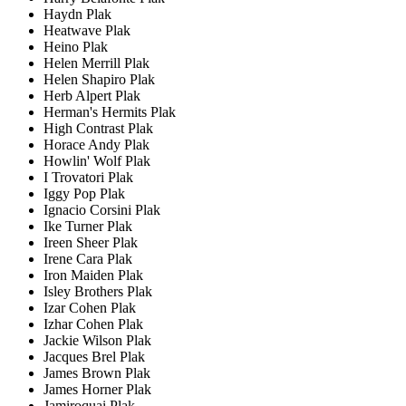
Haydn Plak
Heatwave Plak
Heino Plak
Helen Merrill Plak
Helen Shapiro Plak
Herb Alpert Plak
Herman's Hermits Plak
High Contrast Plak
Horace Andy Plak
Howlin' Wolf Plak
I Trovatori Plak
Iggy Pop Plak
Ignacio Corsini Plak
Ike Turner Plak
Ireen Sheer Plak
Irene Cara Plak
Iron Maiden Plak
Isley Brothers Plak
Izar Cohen Plak
Izhar Cohen Plak
Jackie Wilson Plak
Jacques Brel Plak
James Brown Plak
James Horner Plak
Jamiroquai Plak