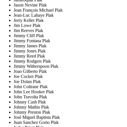
Jason Nevine Plak
Jean François Michael Plak
Jean-Luc Lahaye Plak
Jerry Keller Plak
Jim Lowe Plak
Jim Reeves Plak
Jimmy Cliff Plak
Jimmy Fontana Plak
Jimmy James Plak
Jimmy Jones Plak
Jimmy Reed Plak
Jimmy Rodgers Plak
Jimmy Witherspoon Plak
Joao Gilberto Plak
Joe Cocker Plak
Joe Dolan Plak
John Coltrane Plak
John Lee Hooker Plak
John Travolta Plak
Johnny Cash Plak
Johnny Mathis Plak
Johnny Preston Plak
José Miguel Baptista Plak
Juan Sanchez Gorio Plak