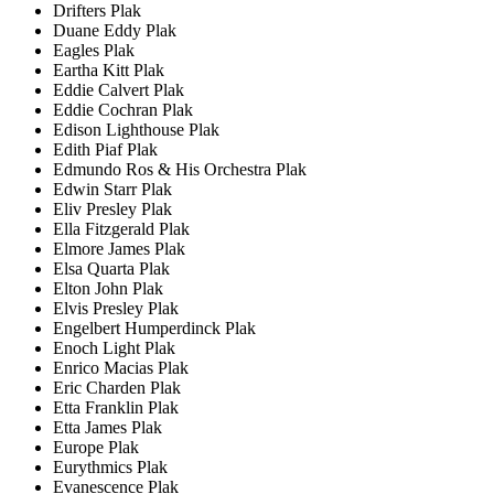
Drifters Plak
Duane Eddy Plak
Eagles Plak
Eartha Kitt Plak
Eddie Calvert Plak
Eddie Cochran Plak
Edison Lighthouse Plak
Edith Piaf Plak
Edmundo Ros & His Orchestra Plak
Edwin Starr Plak
Eliv Presley Plak
Ella Fitzgerald Plak
Elmore James Plak
Elsa Quarta Plak
Elton John Plak
Elvis Presley Plak
Engelbert Humperdinck Plak
Enoch Light Plak
Enrico Macias Plak
Eric Charden Plak
Etta Franklin Plak
Etta James Plak
Europe Plak
Eurythmics Plak
Evanescence Plak