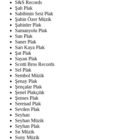
S&S Records
Şah Plak
Sahibinin Sesi Plak
Şahin Özer Müzik
Şahinler Plak
Samanyolu Plak
San Plak
Saner Plak
Sarı Kaya Plak
Şat Plak
Sayan Plak
Scotti Bros Records
Sel Plak
Sembol Müzik
Şenay Plak
Şençalar Plak
Şenel Plakçılık
Şenses Plak
Serenad Plak
Sevilen Plak
Seyhan
Seyhan Müzik
Seyhan Plak
Sn Müzik
Sony Müzik