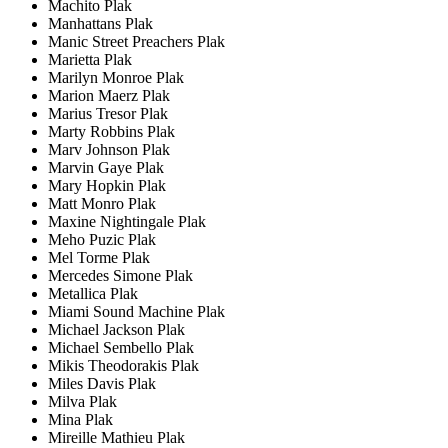
Machito Plak
Manhattans Plak
Manic Street Preachers Plak
Marietta Plak
Marilyn Monroe Plak
Marion Maerz Plak
Marius Tresor Plak
Marty Robbins Plak
Marv Johnson Plak
Marvin Gaye Plak
Mary Hopkin Plak
Matt Monro Plak
Maxine Nightingale Plak
Meho Puzic Plak
Mel Torme Plak
Mercedes Simone Plak
Metallica Plak
Miami Sound Machine Plak
Michael Jackson Plak
Michael Sembello Plak
Mikis Theodorakis Plak
Miles Davis Plak
Milva Plak
Mina Plak
Mireille Mathieu Plak