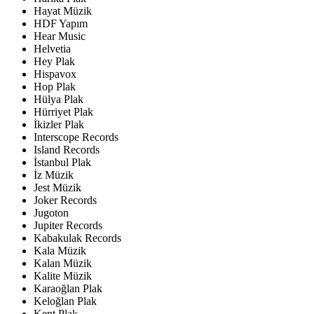
Hayat Müzik
HDF Yapım
Hear Music
Helvetia
Hey Plak
Hispavox
Hop Plak
Hülya Plak
Hürriyet Plak
İkizler Plak
Interscope Records
Island Records
İstanbul Plak
İz Müzik
Jest Müzik
Joker Records
Jugoton
Jupiter Records
Kabakulak Records
Kala Müzik
Kalan Müzik
Kalite Müzik
Karaoğlan Plak
Keloğlan Plak
Kent Plak