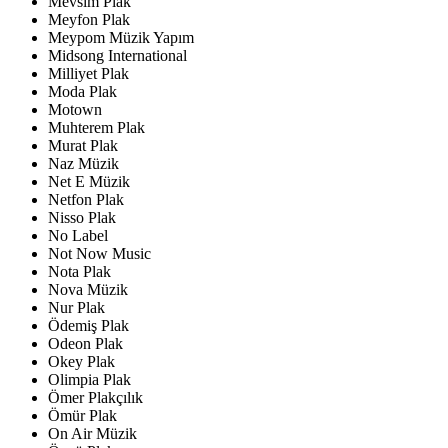
Mevsim Plak
Meyfon Plak
Meypom Müzik Yapım
Midsong International
Milliyet Plak
Moda Plak
Motown
Muhterem Plak
Murat Plak
Naz Müzik
Net E Müzik
Netfon Plak
Nisso Plak
No Label
Not Now Music
Nota Plak
Nova Müzik
Nur Plak
Ödemiş Plak
Odeon Plak
Okey Plak
Olimpia Plak
Ömer Plakçılık
Ömür Plak
On Air Müzik