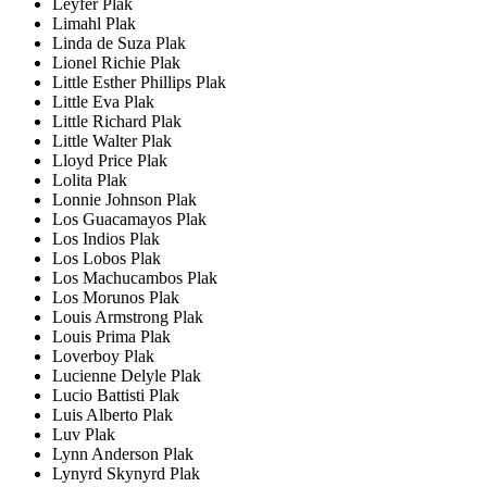
Leyfer Plak
Limahl Plak
Linda de Suza Plak
Lionel Richie Plak
Little Esther Phillips Plak
Little Eva Plak
Little Richard Plak
Little Walter Plak
Lloyd Price Plak
Lolita Plak
Lonnie Johnson Plak
Los Guacamayos Plak
Los Indios Plak
Los Lobos Plak
Los Machucambos Plak
Los Morunos Plak
Louis Armstrong Plak
Louis Prima Plak
Loverboy Plak
Lucienne Delyle Plak
Lucio Battisti Plak
Luis Alberto Plak
Luv Plak
Lynn Anderson Plak
Lynyrd Skynyrd Plak