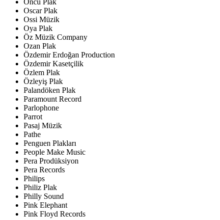
Öncü Plak
Oscar Plak
Ossi Müzik
Oya Plak
Öz Müzik Company
Ozan Plak
Özdemir Erdoğan Production
Özdemir Kasetçilik
Özlem Plak
Özleyiş Plak
Palandöken Plak
Paramount Record
Parlophone
Parrot
Pasaj Müzik
Pathe
Penguen Plakları
People Make Music
Pera Prodüksiyon
Pera Records
Philips
Philiz Plak
Philly Sound
Pink Elephant
Pink Floyd Records