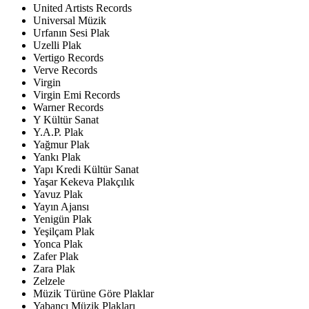
United Artists Records
Universal Müzik
Urfanın Sesi Plak
Uzelli Plak
Vertigo Records
Verve Records
Virgin
Virgin Emi Records
Warner Records
Y Kültür Sanat
Y.A.P. Plak
Yağmur Plak
Yankı Plak
Yapı Kredi Kültür Sanat
Yaşar Kekeva Plakçılık
Yavuz Plak
Yayın Ajansı
Yenigün Plak
Yeşilçam Plak
Yonca Plak
Zafer Plak
Zara Plak
Zelzele
Müzik Türüne Göre Plaklar
Yabancı Müzik Plakları