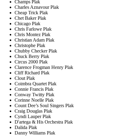
Champs Plak
Charles Aznavour Plak
Cheap Trick Plak
Chet Baker Plak
Chicago Plak
Chris Farlowe Plak
Chris Montez Plak
Christian Adam Plak
Christophe Plak
Chubby Checker Plak
Chuck Berry Plak
Circus 2000 Plak
Clarence Frogman Henry Plak
Cliff Richard Plak
Clout Plak
Coimbra Quartet Plak
Connie Francis Plak
Conway Twitty Plak
Corinne Noelle Plak
Count Dee’s Soul Singers Plak
Craig Douglas Plak
Cyndi Lauper Plak
D'artega & His Orchestra Plak
Dalida Plak
Danny Williams Plak