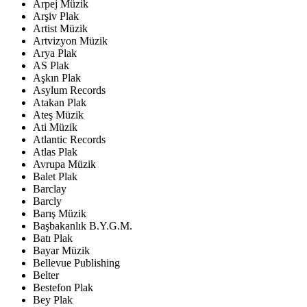
Arpej Müzik
Arşiv Plak
Artist Müzik
Artvizyon Müzik
Arya Plak
AS Plak
Aşkın Plak
Asylum Records
Atakan Plak
Ateş Müzik
Ati Müzik
Atlantic Records
Atlas Plak
Avrupa Müzik
Balet Plak
Barclay
Barcly
Barış Müzik
Başbakanlık B.Y.G.M.
Batı Plak
Bayar Müzik
Bellevue Publishing
Belter
Bestefon Plak
Bey Plak