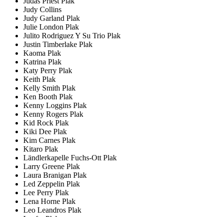
Judas Priest Plak
Judy Collins
Judy Garland Plak
Julie London Plak
Julito Rodriguez Y Su Trio Plak
Justin Timberlake Plak
Kaoma Plak
Katrina Plak
Katy Perry Plak
Keith Plak
Kelly Smith Plak
Ken Booth Plak
Kenny Loggins Plak
Kenny Rogers Plak
Kid Rock Plak
Kiki Dee Plak
Kim Carnes Plak
Kitaro Plak
Ländlerkapelle Fuchs-Ott Plak
Larry Greene Plak
Laura Branigan Plak
Led Zeppelin Plak
Lee Perry Plak
Lena Horne Plak
Leo Leandros Plak