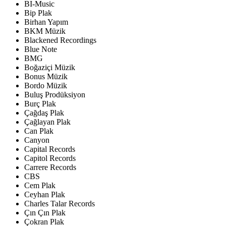
BI-Music
Bip Plak
Birhan Yapım
BKM Müzik
Blackened Recordings
Blue Note
BMG
Boğaziçi Müzik
Bonus Müzik
Bordo Müzik
Buluş Prodüksiyon
Burç Plak
Çağdaş Plak
Çağlayan Plak
Can Plak
Canyon
Capital Records
Capitol Records
Carrere Records
CBS
Cem Plak
Ceyhan Plak
Charles Talar Records
Çın Çın Plak
Çokran Plak