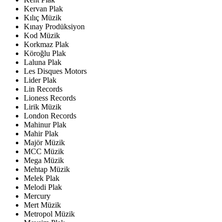
Kervan Plak
Kılıç Müzik
Kınay Prodüksiyon
Kod Müzik
Korkmaz Plak
Köroğlu Plak
Laluna Plak
Les Disques Motors
Lider Plak
Lin Records
Lioness Records
Lirik Müzik
London Records
Mahinur Plak
Mahir Plak
Majör Müzik
MCC Müzik
Mega Müzik
Mehtap Müzik
Melek Plak
Melodi Plak
Mercury
Mert Müzik
Metropol Müzik