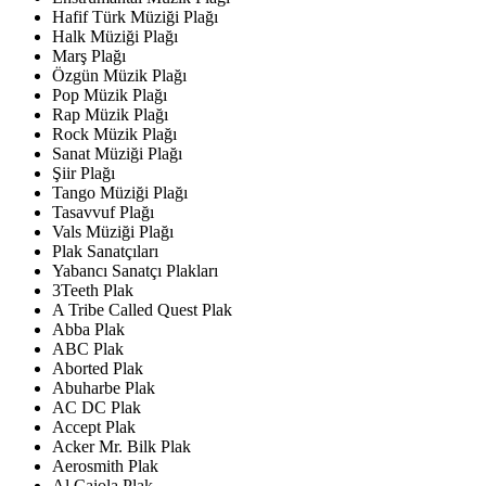
Hafif Türk Müziği Plağı
Halk Müziği Plağı
Marş Plağı
Özgün Müzik Plağı
Pop Müzik Plağı
Rap Müzik Plağı
Rock Müzik Plağı
Sanat Müziği Plağı
Şiir Plağı
Tango Müziği Plağı
Tasavvuf Plağı
Vals Müziği Plağı
Plak Sanatçıları
Yabancı Sanatçı Plakları
3Teeth Plak
A Tribe Called Quest Plak
Abba Plak
ABC Plak
Aborted Plak
Abuharbe Plak
AC DC Plak
Accept Plak
Acker Mr. Bilk Plak
Aerosmith Plak
Al Caiola Plak