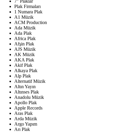
7" Plaklar
Plak Firmaları
1 Numara Plak
A1 Müzik
ACM Production
Ada Müzik
Ada Plak
Africa Plak
Afşin Plak
AJS Müzik
AK Müzik
AKA Plak
Akif Plak
Alkaya Plak
Alp Plak
Alternatif Müzik
Altın Yayın
Altınses Plak
Anadolu Müzik
Apollo Plak
Apple Records
Aras Plak
Arda Müzik
Argo Yapım
Arı Plak