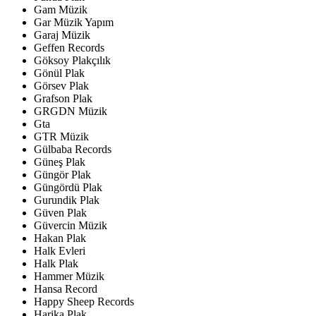
Gam Müzik
Gar Müzik Yapım
Garaj Müzik
Geffen Records
Göksoy Plakçılık
Gönül Plak
Görsev Plak
Grafson Plak
GRGDN Müzik
Gta
GTR Müzik
Gülbaba Records
Güneş Plak
Güngör Plak
Güngördü Plak
Gurundik Plak
Güven Plak
Güvercin Müzik
Hakan Plak
Halk Evleri
Halk Plak
Hammer Müzik
Hansa Record
Happy Sheep Records
Harika Plak