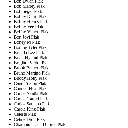
Bob Dylan Plak
Bob Marley Plak
Bob Seger Plak
Bobby Darin Plak
Bobby Helms Plak
Bobby Vee Plak
Bobby Vinton Plak
Bon Jovi Plak
Boney M Plak
Bonnie Tyler Plak
Brenda Lee Plak
Brian Hyland Plak
Brigitte Bardot Plak
Brook Benton Plak
Bruno Martino Plak
Buddy Holly Plak
Candi Staton Plak
Canned Heat Plak
Carlos Acuña Plak
Carlos Gardel Plak
Carlos Santana Plak
Carole King Plak
Celeste Plak
Celine Dion Plak
Champion Jack Dupree Plak