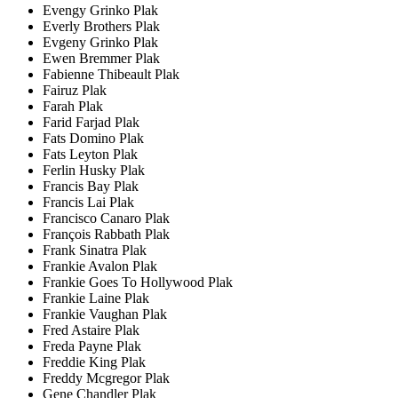
Evengy Grinko Plak
Everly Brothers Plak
Evgeny Grinko Plak
Ewen Bremmer Plak
Fabienne Thibeault Plak
Fairuz Plak
Farah Plak
Farid Farjad Plak
Fats Domino Plak
Fats Leyton Plak
Ferlin Husky Plak
Francis Bay Plak
Francis Lai Plak
Francisco Canaro Plak
François Rabbath Plak
Frank Sinatra Plak
Frankie Avalon Plak
Frankie Goes To Hollywood Plak
Frankie Laine Plak
Frankie Vaughan Plak
Fred Astaire Plak
Freda Payne Plak
Freddie King Plak
Freddy Mcgregor Plak
Gene Chandler Plak