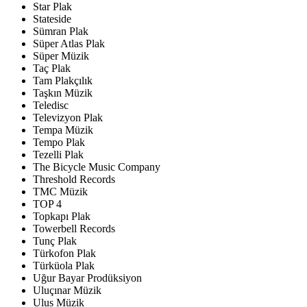
Star Plak
Stateside
Sümran Plak
Süper Atlas Plak
Süper Müzik
Taç Plak
Tam Plakçılık
Taşkın Müzik
Teledisc
Televizyon Plak
Tempa Müzik
Tempo Plak
Tezelli Plak
The Bicycle Music Company
Threshold Records
TMC Müzik
TOP 4
Topkapı Plak
Towerbell Records
Tunç Plak
Türkofon Plak
Türküola Plak
Uğur Bayar Prodüksiyon
Uluçınar Müzik
Ulus Müzik