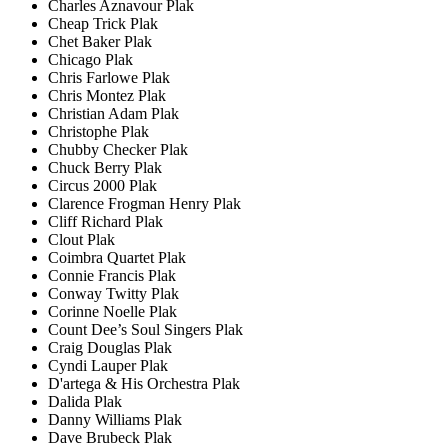
Charles Aznavour Plak
Cheap Trick Plak
Chet Baker Plak
Chicago Plak
Chris Farlowe Plak
Chris Montez Plak
Christian Adam Plak
Christophe Plak
Chubby Checker Plak
Chuck Berry Plak
Circus 2000 Plak
Clarence Frogman Henry Plak
Cliff Richard Plak
Clout Plak
Coimbra Quartet Plak
Connie Francis Plak
Conway Twitty Plak
Corinne Noelle Plak
Count Dee’s Soul Singers Plak
Craig Douglas Plak
Cyndi Lauper Plak
D'artega & His Orchestra Plak
Dalida Plak
Danny Williams Plak
Dave Brubeck Plak