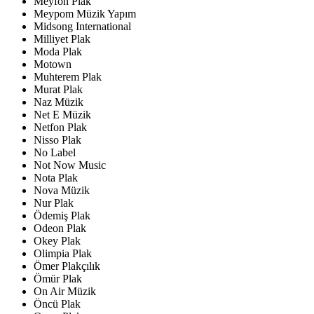
Meyfon Plak
Meypom Müzik Yapım
Midsong International
Milliyet Plak
Moda Plak
Motown
Muhterem Plak
Murat Plak
Naz Müzik
Net E Müzik
Netfon Plak
Nisso Plak
No Label
Not Now Music
Nota Plak
Nova Müzik
Nur Plak
Ödemiş Plak
Odeon Plak
Okey Plak
Olimpia Plak
Ömer Plakçılık
Ömür Plak
On Air Müzik
Öncü Plak