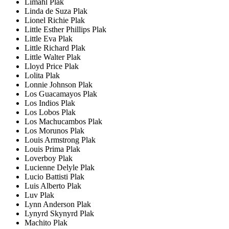
Limahl Plak
Linda de Suza Plak
Lionel Richie Plak
Little Esther Phillips Plak
Little Eva Plak
Little Richard Plak
Little Walter Plak
Lloyd Price Plak
Lolita Plak
Lonnie Johnson Plak
Los Guacamayos Plak
Los Indios Plak
Los Lobos Plak
Los Machucambos Plak
Los Morunos Plak
Louis Armstrong Plak
Louis Prima Plak
Loverboy Plak
Lucienne Delyle Plak
Lucio Battisti Plak
Luis Alberto Plak
Luv Plak
Lynn Anderson Plak
Lynyrd Skynyrd Plak
Machito Plak