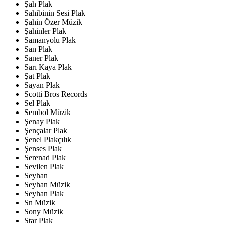
Şah Plak
Sahibinin Sesi Plak
Şahin Özer Müzik
Şahinler Plak
Samanyolu Plak
San Plak
Saner Plak
Sarı Kaya Plak
Şat Plak
Sayan Plak
Scotti Bros Records
Sel Plak
Sembol Müzik
Şenay Plak
Şençalar Plak
Şenel Plakçılık
Şenses Plak
Serenad Plak
Sevilen Plak
Seyhan
Seyhan Müzik
Seyhan Plak
Sn Müzik
Sony Müzik
Star Plak