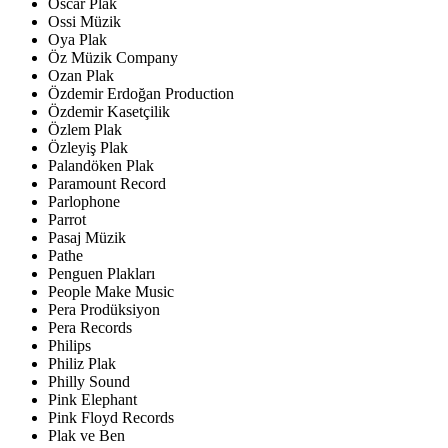
Oscar Plak
Ossi Müzik
Oya Plak
Öz Müzik Company
Ozan Plak
Özdemir Erdoğan Production
Özdemir Kasetçilik
Özlem Plak
Özleyiş Plak
Palandöken Plak
Paramount Record
Parlophone
Parrot
Pasaj Müzik
Pathe
Penguen Plakları
People Make Music
Pera Prodüksiyon
Pera Records
Philips
Philiz Plak
Philly Sound
Pink Elephant
Pink Floyd Records
Plak ve Ben