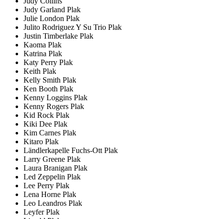
Judy Collins
Judy Garland Plak
Julie London Plak
Julito Rodriguez Y Su Trio Plak
Justin Timberlake Plak
Kaoma Plak
Katrina Plak
Katy Perry Plak
Keith Plak
Kelly Smith Plak
Ken Booth Plak
Kenny Loggins Plak
Kenny Rogers Plak
Kid Rock Plak
Kiki Dee Plak
Kim Carnes Plak
Kitaro Plak
Ländlerkapelle Fuchs-Ott Plak
Larry Greene Plak
Laura Branigan Plak
Led Zeppelin Plak
Lee Perry Plak
Lena Horne Plak
Leo Leandros Plak
Leyfer Plak