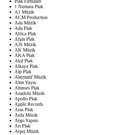
Plak Firmaları
1 Numara Plak
A1 Müzik
ACM Production
Ada Müzik
Ada Plak
Africa Plak
Afşin Plak
AJS Müzik
AK Müzik
AKA Plak
Akif Plak
Alkaya Plak
Alp Plak
Alternatif Müzik
Altın Yayın
Altınses Plak
Anadolu Müzik
Apollo Plak
Apple Records
Aras Plak
Arda Müzik
Argo Yapım
Arı Plak
Arpej Müzik