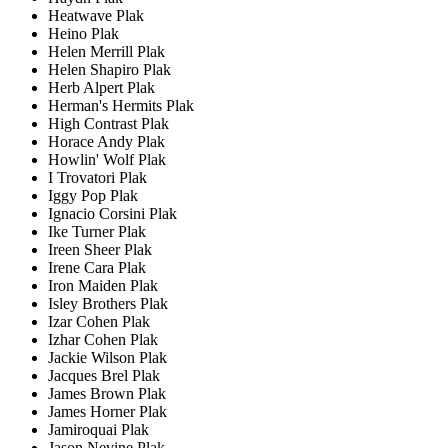
Heatwave Plak
Heino Plak
Helen Merrill Plak
Helen Shapiro Plak
Herb Alpert Plak
Herman's Hermits Plak
High Contrast Plak
Horace Andy Plak
Howlin' Wolf Plak
I Trovatori Plak
Iggy Pop Plak
Ignacio Corsini Plak
Ike Turner Plak
Ireen Sheer Plak
Irene Cara Plak
Iron Maiden Plak
Isley Brothers Plak
Izar Cohen Plak
Izhar Cohen Plak
Jackie Wilson Plak
Jacques Brel Plak
James Brown Plak
James Horner Plak
Jamiroquai Plak
Jason Nevine Plak