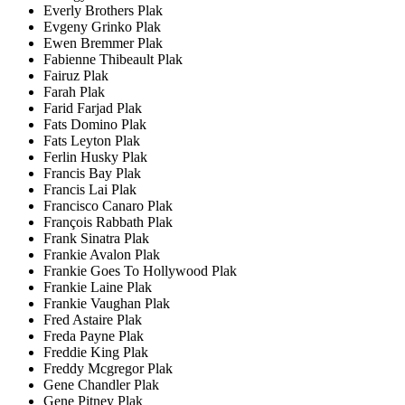
Everly Brothers Plak
Evgeny Grinko Plak
Ewen Bremmer Plak
Fabienne Thibeault Plak
Fairuz Plak
Farah Plak
Farid Farjad Plak
Fats Domino Plak
Fats Leyton Plak
Ferlin Husky Plak
Francis Bay Plak
Francis Lai Plak
Francisco Canaro Plak
François Rabbath Plak
Frank Sinatra Plak
Frankie Avalon Plak
Frankie Goes To Hollywood Plak
Frankie Laine Plak
Frankie Vaughan Plak
Fred Astaire Plak
Freda Payne Plak
Freddie King Plak
Freddy Mcgregor Plak
Gene Chandler Plak
Gene Pitney Plak