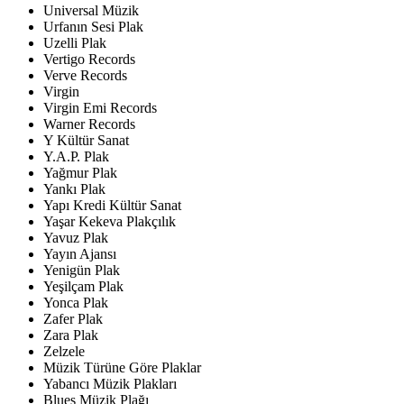
Universal Müzik
Urfanın Sesi Plak
Uzelli Plak
Vertigo Records
Verve Records
Virgin
Virgin Emi Records
Warner Records
Y Kültür Sanat
Y.A.P. Plak
Yağmur Plak
Yankı Plak
Yapı Kredi Kültür Sanat
Yaşar Kekeva Plakçılık
Yavuz Plak
Yayın Ajansı
Yenigün Plak
Yeşilçam Plak
Yonca Plak
Zafer Plak
Zara Plak
Zelzele
Müzik Türüne Göre Plaklar
Yabancı Müzik Plakları
Blues Müzik Plağı