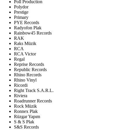
Poll Production
Polydor
Prestige
Primary
PYE Records
Radyofon Plak
Rainbow45 Records
RAK
Raks Müzik
RCA
RCA Victor
Regal
Reprise Records
Republic Records
Rhino Records
Rhino Vinyl
Ricordi
Right Track S.A.R.L.
Riviera
Roadrunner Records
Rock Müzik
Ronnex Plak
Rüzgar Yapım
S & S Plak
S&S Records