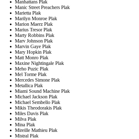
Manhattans Plak
Manic Street Preachers Plak
Marietta Plak
Marilyn Monroe Plak
Marion Maerz Plak
Marius Tresor Plak
Marty Robbins Plak
Marv Johnson Plak
Marvin Gaye Plak
Mary Hopkin Plak
Matt Monro Plak
Maxine Nightingale Plak
Meho Puzic Plak
Mel Torme Plak
Mercedes Simone Plak
Metallica Plak
Miami Sound Machine Plak
Michael Jackson Plak
Michael Sembello Plak
Mikis Theodorakis Plak
Miles Davis Plak
Milva Plak
Mina Plak
Mireille Mathieu Plak
Mistral Plak