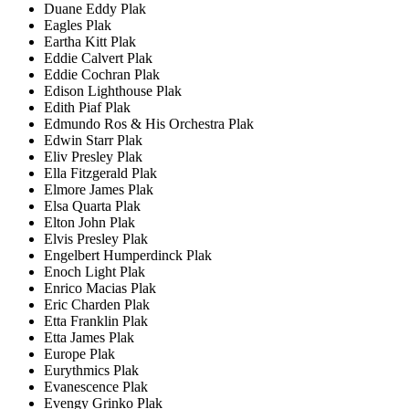
Duane Eddy Plak
Eagles Plak
Eartha Kitt Plak
Eddie Calvert Plak
Eddie Cochran Plak
Edison Lighthouse Plak
Edith Piaf Plak
Edmundo Ros & His Orchestra Plak
Edwin Starr Plak
Eliv Presley Plak
Ella Fitzgerald Plak
Elmore James Plak
Elsa Quarta Plak
Elton John Plak
Elvis Presley Plak
Engelbert Humperdinck Plak
Enoch Light Plak
Enrico Macias Plak
Eric Charden Plak
Etta Franklin Plak
Etta James Plak
Europe Plak
Eurythmics Plak
Evanescence Plak
Evengy Grinko Plak