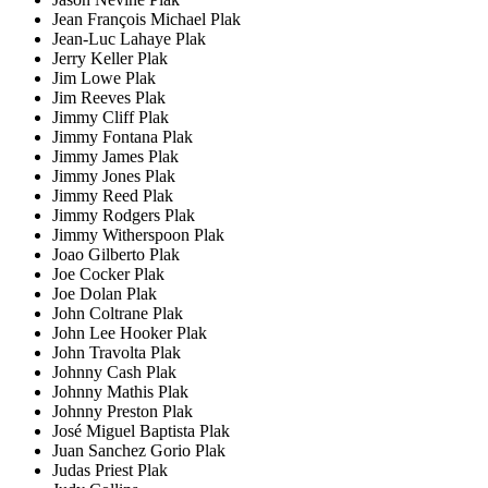
Jean François Michael Plak
Jean-Luc Lahaye Plak
Jerry Keller Plak
Jim Lowe Plak
Jim Reeves Plak
Jimmy Cliff Plak
Jimmy Fontana Plak
Jimmy James Plak
Jimmy Jones Plak
Jimmy Reed Plak
Jimmy Rodgers Plak
Jimmy Witherspoon Plak
Joao Gilberto Plak
Joe Cocker Plak
Joe Dolan Plak
John Coltrane Plak
John Lee Hooker Plak
John Travolta Plak
Johnny Cash Plak
Johnny Mathis Plak
Johnny Preston Plak
José Miguel Baptista Plak
Juan Sanchez Gorio Plak
Judas Priest Plak