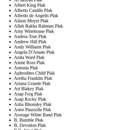
Albert King Plak
Alberto Castillo Plak
Alfredo de Angelis Plak
Alison Moyet Plak
Allah Rakha Rahman Plak
Amy Winehouse Plak
Andrea True Plak
Andrew Hill Plak
Andy Williams Plak
Angela D'Amato Plak
Anita Ward Plak
Annie Ross Plak
Antonia Plak
Aphrodites Child Plak
Aretha Franklin Plak
Ariana Grande Plak
Art Blakey Plak
Asap Ferg Plak
Asap Rocky Plak
Asha Bhonsley Plak
Astor Piazzolla Plak
Average White Band Plak
B. Bumble Plak
B. Devotion Plak