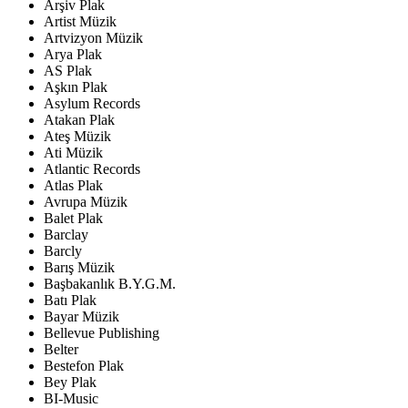
Arşiv Plak
Artist Müzik
Artvizyon Müzik
Arya Plak
AS Plak
Aşkın Plak
Asylum Records
Atakan Plak
Ateş Müzik
Ati Müzik
Atlantic Records
Atlas Plak
Avrupa Müzik
Balet Plak
Barclay
Barcly
Barış Müzik
Başbakanlık B.Y.G.M.
Batı Plak
Bayar Müzik
Bellevue Publishing
Belter
Bestefon Plak
Bey Plak
BI-Music