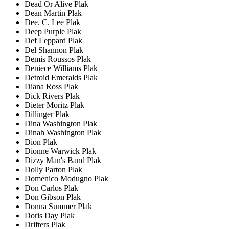
Dead Or Alive Plak
Dean Martin Plak
Dee. C. Lee Plak
Deep Purple Plak
Def Leppard Plak
Del Shannon Plak
Demis Roussos Plak
Deniece Williams Plak
Detroid Emeralds Plak
Diana Ross Plak
Dick Rivers Plak
Dieter Moritz Plak
Dillinger Plak
Dina Washington Plak
Dinah Washington Plak
Dion Plak
Dionne Warwick Plak
Dizzy Man's Band Plak
Dolly Parton Plak
Domenico Modugno Plak
Don Carlos Plak
Don Gibson Plak
Donna Summer Plak
Doris Day Plak
Drifters Plak