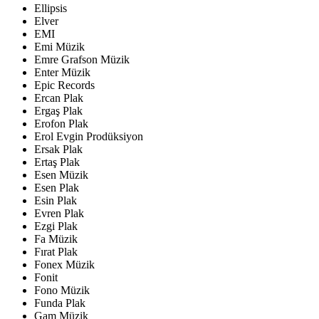
Ellipsis
Elver
EMI
Emi Müzik
Emre Grafson Müzik
Enter Müzik
Epic Records
Ercan Plak
Ergaş Plak
Erofon Plak
Erol Evgin Prodüksiyon
Ersak Plak
Ertaş Plak
Esen Müzik
Esen Plak
Esin Plak
Evren Plak
Ezgi Plak
Fa Müzik
Fırat Plak
Fonex Müzik
Fonit
Fono Müzik
Funda Plak
Gam Müzik