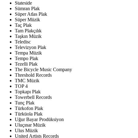
Stateside
Sümran Plak
Süper Atlas Plak
Süper Müzik
Taç Plak
Tam Plakçılık
Taşkın Müzik
Teledisc
Televizyon Plak
Tempa Müzik
Tempo Plak
Tezelli Plak
The Bicycle Music Company
Threshold Records
TMC Müzik
TOP 4
Topkapı Plak
Towerbell Records
Tunç Plak
Türkofon Plak
Türküola Plak
Uğur Bayar Prodüksiyon
Uluçınar Müzik
Ulus Müzik
United Artists Records