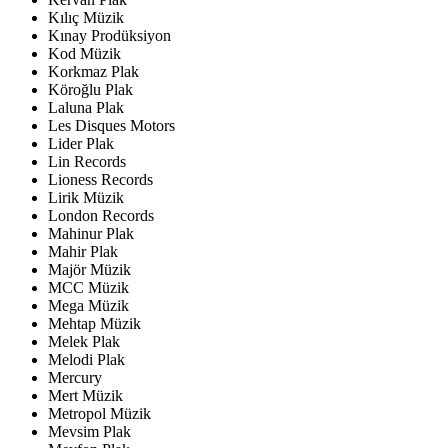
Kılıç Müzik
Kınay Prodüksiyon
Kod Müzik
Korkmaz Plak
Köroğlu Plak
Laluna Plak
Les Disques Motors
Lider Plak
Lin Records
Lioness Records
Lirik Müzik
London Records
Mahinur Plak
Mahir Plak
Majör Müzik
MCC Müzik
Mega Müzik
Mehtap Müzik
Melek Plak
Melodi Plak
Mercury
Mert Müzik
Metropol Müzik
Mevsim Plak