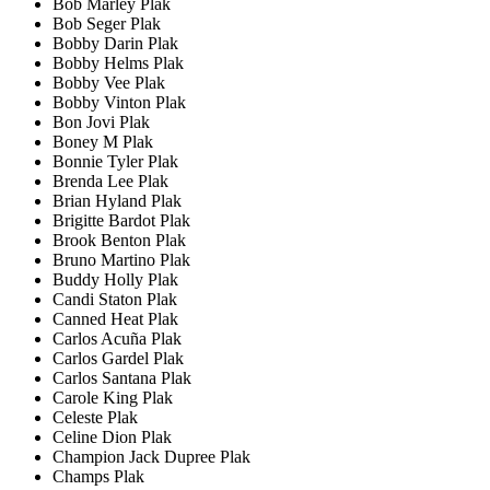
Bob Marley Plak
Bob Seger Plak
Bobby Darin Plak
Bobby Helms Plak
Bobby Vee Plak
Bobby Vinton Plak
Bon Jovi Plak
Boney M Plak
Bonnie Tyler Plak
Brenda Lee Plak
Brian Hyland Plak
Brigitte Bardot Plak
Brook Benton Plak
Bruno Martino Plak
Buddy Holly Plak
Candi Staton Plak
Canned Heat Plak
Carlos Acuña Plak
Carlos Gardel Plak
Carlos Santana Plak
Carole King Plak
Celeste Plak
Celine Dion Plak
Champion Jack Dupree Plak
Champs Plak