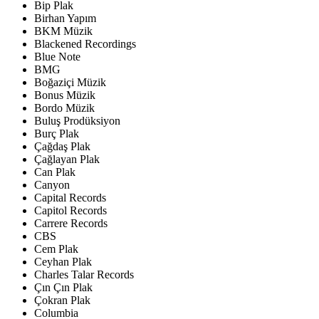
Bip Plak
Birhan Yapım
BKM Müzik
Blackened Recordings
Blue Note
BMG
Boğaziçi Müzik
Bonus Müzik
Bordo Müzik
Buluş Prodüksiyon
Burç Plak
Çağdaş Plak
Çağlayan Plak
Can Plak
Canyon
Capital Records
Capitol Records
Carrere Records
CBS
Cem Plak
Ceyhan Plak
Charles Talar Records
Çın Çın Plak
Çokran Plak
Columbia