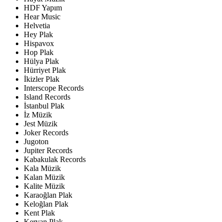
HDF Yapım
Hear Music
Helvetia
Hey Plak
Hispavox
Hop Plak
Hülya Plak
Hürriyet Plak
İkizler Plak
Interscope Records
Island Records
İstanbul Plak
İz Müzik
Jest Müzik
Joker Records
Jugoton
Jupiter Records
Kabakulak Records
Kala Müzik
Kalan Müzik
Kalite Müzik
Karaoğlan Plak
Keloğlan Plak
Kent Plak
Kervan Plak