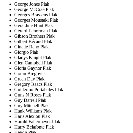
George Jones Plak
George McCrae Plak
Georges Brassens Plak
Georges Moustaki Plak
Geraldine Hunt Plak
Gerard Lenorman Plak
Gibson Brothers Plak
Gilbert Bécaud Plak
Ginette Reno Plak
Giorgio Plak
Gladys Knight Plak
Glen Campbell Plak
Gloria Gaynor Plak
Goran Bregoviç
Green Day Plak
Gregory Isaacs Plak
Guillermo Portabales Plak
Guns N Roses Plak
Guy Darrell Plak
Guy Mitchell Plak
Hank Williams Plak
Haris Alexiou Plak
Harold Faltermeyer Plak
Harry Belafonte Plak
Haydn Plak