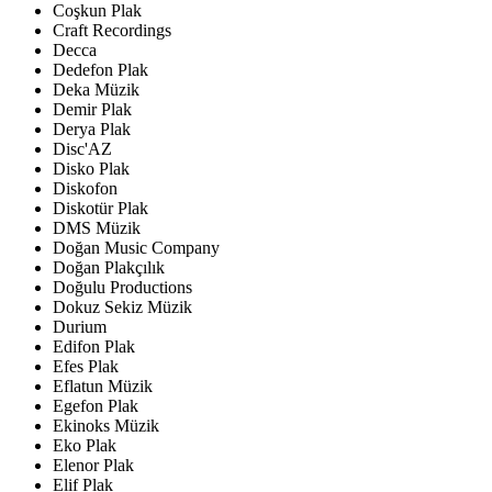
Coşkun Plak
Craft Recordings
Decca
Dedefon Plak
Deka Müzik
Demir Plak
Derya Plak
Disc'AZ
Disko Plak
Diskofon
Diskotür Plak
DMS Müzik
Doğan Music Company
Doğan Plakçılık
Doğulu Productions
Dokuz Sekiz Müzik
Durium
Edifon Plak
Efes Plak
Eflatun Müzik
Egefon Plak
Ekinoks Müzik
Eko Plak
Elenor Plak
Elif Plak