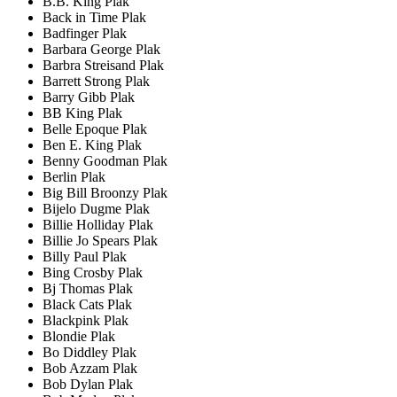
B.B. King Plak
Back in Time Plak
Badfinger Plak
Barbara George Plak
Barbra Streisand Plak
Barrett Strong Plak
Barry Gibb Plak
BB King Plak
Belle Epoque Plak
Ben E. King Plak
Benny Goodman Plak
Berlin Plak
Big Bill Broonzy Plak
Bijelo Dugme Plak
Billie Holliday Plak
Billie Jo Spears Plak
Billy Paul Plak
Bing Crosby Plak
Bj Thomas Plak
Black Cats Plak
Blackpink Plak
Blondie Plak
Bo Diddley Plak
Bob Azzam Plak
Bob Dylan Plak