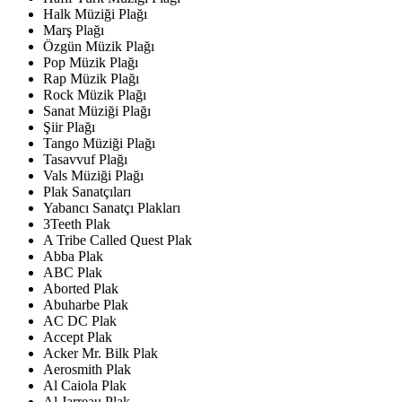
Halk Müziği Plağı
Marş Plağı
Özgün Müzik Plağı
Pop Müzik Plağı
Rap Müzik Plağı
Rock Müzik Plağı
Sanat Müziği Plağı
Şiir Plağı
Tango Müziği Plağı
Tasavvuf Plağı
Vals Müziği Plağı
Plak Sanatçıları
Yabancı Sanatçı Plakları
3Teeth Plak
A Tribe Called Quest Plak
Abba Plak
ABC Plak
Aborted Plak
Abuharbe Plak
AC DC Plak
Accept Plak
Acker Mr. Bilk Plak
Aerosmith Plak
Al Caiola Plak
Al Jarreau Plak