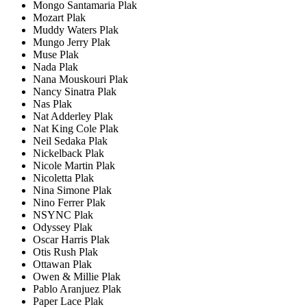
Mongo Santamaria Plak
Mozart Plak
Muddy Waters Plak
Mungo Jerry Plak
Muse Plak
Nada Plak
Nana Mouskouri Plak
Nancy Sinatra Plak
Nas Plak
Nat Adderley Plak
Nat King Cole Plak
Neil Sedaka Plak
Nickelback Plak
Nicole Martin Plak
Nicoletta Plak
Nina Simone Plak
Nino Ferrer Plak
NSYNC Plak
Odyssey Plak
Oscar Harris Plak
Otis Rush Plak
Ottawan Plak
Owen & Millie Plak
Pablo Aranjuez Plak
Paper Lace Plak