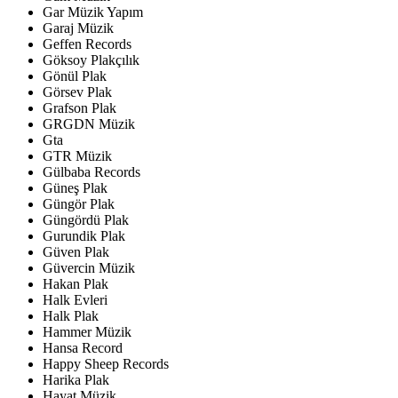
Gar Müzik Yapım
Garaj Müzik
Geffen Records
Göksoy Plakçılık
Gönül Plak
Görsev Plak
Grafson Plak
GRGDN Müzik
Gta
GTR Müzik
Gülbaba Records
Güneş Plak
Güngör Plak
Güngördü Plak
Gurundik Plak
Güven Plak
Güvercin Müzik
Hakan Plak
Halk Evleri
Halk Plak
Hammer Müzik
Hansa Record
Happy Sheep Records
Harika Plak
Hayat Müzik