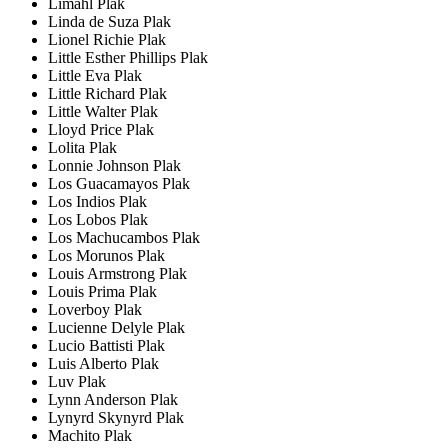
Limahl Plak
Linda de Suza Plak
Lionel Richie Plak
Little Esther Phillips Plak
Little Eva Plak
Little Richard Plak
Little Walter Plak
Lloyd Price Plak
Lolita Plak
Lonnie Johnson Plak
Los Guacamayos Plak
Los Indios Plak
Los Lobos Plak
Los Machucambos Plak
Los Morunos Plak
Louis Armstrong Plak
Louis Prima Plak
Loverboy Plak
Lucienne Delyle Plak
Lucio Battisti Plak
Luis Alberto Plak
Luv Plak
Lynn Anderson Plak
Lynyrd Skynyrd Plak
Machito Plak