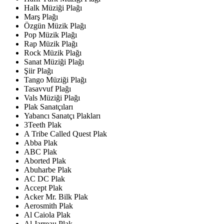
Halk Müziği Plağı
Marş Plağı
Özgün Müzik Plağı
Pop Müzik Plağı
Rap Müzik Plağı
Rock Müzik Plağı
Sanat Müziği Plağı
Şiir Plağı
Tango Müziği Plağı
Tasavvuf Plağı
Vals Müziği Plağı
Plak Sanatçıları
Yabancı Sanatçı Plakları
3Teeth Plak
A Tribe Called Quest Plak
Abba Plak
ABC Plak
Aborted Plak
Abuharbe Plak
AC DC Plak
Accept Plak
Acker Mr. Bilk Plak
Aerosmith Plak
Al Caiola Plak
Al Jarreau Plak