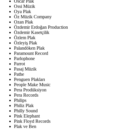
Oscar Plak
Ossi Müzik
Oya Plak
Öz Müzik Company
Ozan Plak
Özdemir Erdoğan Production
Özdemir Kasetçilik
Özlem Plak
Özleyiş Plak
Palandöken Plak
Paramount Record
Parlophone
Parrot
Pasaj Müzik
Pathe
Penguen Plakları
People Make Music
Pera Prodüksiyon
Pera Records
Philips
Philiz Plak
Philly Sound
Pink Elephant
Pink Floyd Records
Plak ve Ben