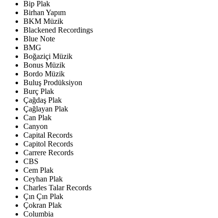
Bip Plak
Birhan Yapım
BKM Müzik
Blackened Recordings
Blue Note
BMG
Boğaziçi Müzik
Bonus Müzik
Bordo Müzik
Buluş Prodüksiyon
Burç Plak
Çağdaş Plak
Çağlayan Plak
Can Plak
Canyon
Capital Records
Capitol Records
Carrere Records
CBS
Cem Plak
Ceyhan Plak
Charles Talar Records
Çın Çın Plak
Çokran Plak
Columbia