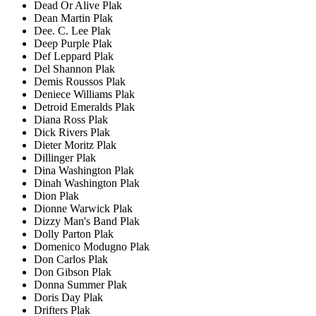
Dead Or Alive Plak
Dean Martin Plak
Dee. C. Lee Plak
Deep Purple Plak
Def Leppard Plak
Del Shannon Plak
Demis Roussos Plak
Deniece Williams Plak
Detroid Emeralds Plak
Diana Ross Plak
Dick Rivers Plak
Dieter Moritz Plak
Dillinger Plak
Dina Washington Plak
Dinah Washington Plak
Dion Plak
Dionne Warwick Plak
Dizzy Man's Band Plak
Dolly Parton Plak
Domenico Modugno Plak
Don Carlos Plak
Don Gibson Plak
Donna Summer Plak
Doris Day Plak
Drifters Plak