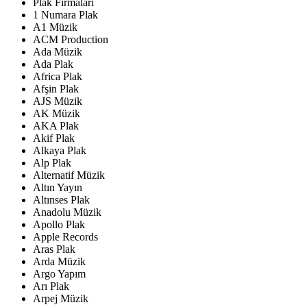
Plak Firmaları
1 Numara Plak
A1 Müzik
ACM Production
Ada Müzik
Ada Plak
Africa Plak
Afşin Plak
AJS Müzik
AK Müzik
AKA Plak
Akif Plak
Alkaya Plak
Alp Plak
Alternatif Müzik
Altın Yayın
Altınses Plak
Anadolu Müzik
Apollo Plak
Apple Records
Aras Plak
Arda Müzik
Argo Yapım
Arı Plak
Arpej Müzik