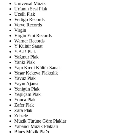
Universal Müzik
Urfanın Sesi Plak
Uzelli Plak
Vertigo Records
Verve Records
Virgin
Virgin Emi Records
Warner Records
Y Kültür Sanat
Y.A.P. Plak
Yağmur Plak
Yankı Plak
Yapı Kredi Kültür Sanat
Yaşar Kekeva Plakçılık
Yavuz Plak
Yayın Ajansı
Yenigün Plak
Yeşilçam Plak
Yonca Plak
Zafer Plak
Zara Plak
Zelzele
Müzik Türüne Göre Plaklar
Yabancı Müzik Plakları
Blues Müzik Plağı