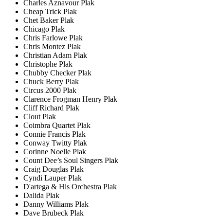
Charles Aznavour Plak
Cheap Trick Plak
Chet Baker Plak
Chicago Plak
Chris Farlowe Plak
Chris Montez Plak
Christian Adam Plak
Christophe Plak
Chubby Checker Plak
Chuck Berry Plak
Circus 2000 Plak
Clarence Frogman Henry Plak
Cliff Richard Plak
Clout Plak
Coimbra Quartet Plak
Connie Francis Plak
Conway Twitty Plak
Corinne Noelle Plak
Count Dee’s Soul Singers Plak
Craig Douglas Plak
Cyndi Lauper Plak
D'artega & His Orchestra Plak
Dalida Plak
Danny Williams Plak
Dave Brubeck Plak