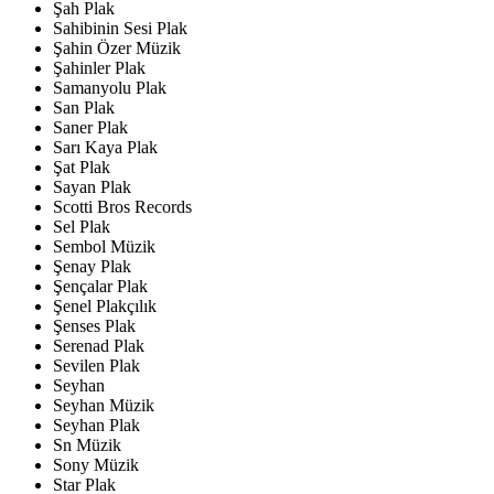
Şah Plak
Sahibinin Sesi Plak
Şahin Özer Müzik
Şahinler Plak
Samanyolu Plak
San Plak
Saner Plak
Sarı Kaya Plak
Şat Plak
Sayan Plak
Scotti Bros Records
Sel Plak
Sembol Müzik
Şenay Plak
Şençalar Plak
Şenel Plakçılık
Şenses Plak
Serenad Plak
Sevilen Plak
Seyhan
Seyhan Müzik
Seyhan Plak
Sn Müzik
Sony Müzik
Star Plak