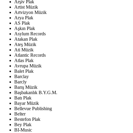
Arşiv Plak
Artist Müzik
Artvizyon Müzik
Arya Plak
AS Plak
Aşkın Plak
Asylum Records
Atakan Plak
Ateş Müzik
Ati Müzik
Atlantic Records
Atlas Plak
Avrupa Müzik
Balet Plak
Barclay
Barcly
Barış Müzik
Başbakanlık B.Y.G.M.
Batı Plak
Bayar Müzik
Bellevue Publishing
Belter
Bestefon Plak
Bey Plak
BI-Music