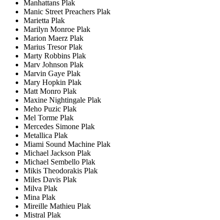
Manhattans Plak
Manic Street Preachers Plak
Marietta Plak
Marilyn Monroe Plak
Marion Maerz Plak
Marius Tresor Plak
Marty Robbins Plak
Marv Johnson Plak
Marvin Gaye Plak
Mary Hopkin Plak
Matt Monro Plak
Maxine Nightingale Plak
Meho Puzic Plak
Mel Torme Plak
Mercedes Simone Plak
Metallica Plak
Miami Sound Machine Plak
Michael Jackson Plak
Michael Sembello Plak
Mikis Theodorakis Plak
Miles Davis Plak
Milva Plak
Mina Plak
Mireille Mathieu Plak
Mistral Plak