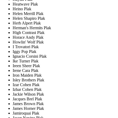
Heatwave Plak
Heino Plak
Helen Merrill Plak
Helen Shapiro Plak
Herb Alpert Plak
Herman's Hermits Plak
High Contrast Plak
Horace Andy Plak
Howlin' Wolf Plak
I Trovatori Plak
Iggy Pop Plak
Ignacio Corsini Plak
Ike Turner Plak
Ireen Sheer Plak
Irene Cara Plak
Iron Maiden Plak
Isley Brothers Plak
Izar Cohen Plak
Izhar Cohen Plak
Jackie Wilson Plak
Jacques Brel Plak
James Brown Plak
James Horner Plak
Jamiroquai Plak
Jason Nevine Plak