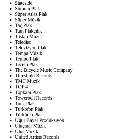
Stateside
Sümran Plak
Süper Atlas Plak
Süper Müzik
Taç Plak
Tam Plakçılık
Taşkın Müzik
Teledisc
Televizyon Plak
Tempa Müzik
Tempo Plak
Tezelli Plak
The Bicycle Music Company
Threshold Records
TMC Müzik
TOP 4
Topkapı Plak
Towerbell Records
Tunç Plak
Türkofon Plak
Türküola Plak
Uğur Bayar Prodüksiyon
Uluçınar Müzik
Ulus Müzik
United Artists Records