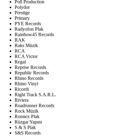
Poll Production
Polydor
Prestige
Primary
PYE Records
Radyofon Plak
Rainbow45 Records
RAK
Raks Müzik
RCA
RCA Victor
Regal
Reprise Records
Republic Records
Rhino Records
Rhino Vinyl
Ricordi
Right Track S.A.R.L.
Riviera
Roadrunner Records
Rock Müzik
Ronnex Plak
Rüzgar Yapım
S & S Plak
S&S Records