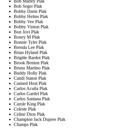
Bob Marley Plak
Bob Seger Plak
Bobby Darin Plak
Bobby Helms Plak
Bobby Vee Plak
Bobby Vinton Plak
Bon Jovi Plak
Boney M Plak
Bonnie Tyler Plak
Brenda Lee Plak
Brian Hyland Plak
Brigitte Bardot Plak
Brook Benton Plak
Bruno Martino Plak
Buddy Holly Plak
Candi Staton Plak
Canned Heat Plak
Carlos Acuña Plak
Carlos Gardel Plak
Carlos Santana Plak
Carole King Plak
Celeste Plak
Celine Dion Plak
Champion Jack Dupree Plak
Champs Plak