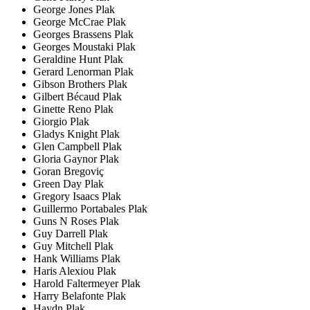
George Jones Plak
George McCrae Plak
Georges Brassens Plak
Georges Moustaki Plak
Geraldine Hunt Plak
Gerard Lenorman Plak
Gibson Brothers Plak
Gilbert Bécaud Plak
Ginette Reno Plak
Giorgio Plak
Gladys Knight Plak
Glen Campbell Plak
Gloria Gaynor Plak
Goran Bregoviç
Green Day Plak
Gregory Isaacs Plak
Guillermo Portabales Plak
Guns N Roses Plak
Guy Darrell Plak
Guy Mitchell Plak
Hank Williams Plak
Haris Alexiou Plak
Harold Faltermeyer Plak
Harry Belafonte Plak
Haydn Plak