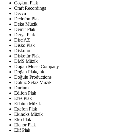
Coşkun Plak
Craft Recordings
Decca
Dedefon Plak
Deka Müzik
Demir Plak
Derya Plak
Disc'AZ
Disko Plak
Diskofon
Diskotür Plak
DMS Müzik
Doğan Music Company
Doğan Plakçılık
Doğulu Productions
Dokuz Sekiz Müzik
Durium
Edifon Plak
Efes Plak
Eflatun Müzik
Egefon Plak
Ekinoks Müzik
Eko Plak
Elenor Plak
Elif Plak