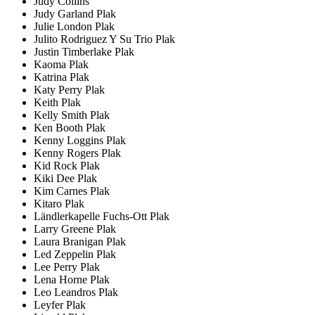
Judy Collins
Judy Garland Plak
Julie London Plak
Julito Rodriguez Y Su Trio Plak
Justin Timberlake Plak
Kaoma Plak
Katrina Plak
Katy Perry Plak
Keith Plak
Kelly Smith Plak
Ken Booth Plak
Kenny Loggins Plak
Kenny Rogers Plak
Kid Rock Plak
Kiki Dee Plak
Kim Carnes Plak
Kitaro Plak
Ländlerkapelle Fuchs-Ott Plak
Larry Greene Plak
Laura Branigan Plak
Led Zeppelin Plak
Lee Perry Plak
Lena Horne Plak
Leo Leandros Plak
Leyfer Plak