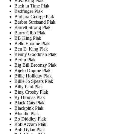
B.B. King Plak
Back in Time Plak
Badfinger Plak
Barbara George Plak
Barbra Streisand Plak
Barrett Strong Plak
Barry Gibb Plak
BB King Plak
Belle Epoque Plak
Ben E. King Plak
Benny Goodman Plak
Berlin Plak
Big Bill Broonzy Plak
Bijelo Dugme Plak
Billie Holliday Plak
Billie Jo Spears Plak
Billy Paul Plak
Bing Crosby Plak
Bj Thomas Plak
Black Cats Plak
Blackpink Plak
Blondie Plak
Bo Diddley Plak
Bob Azzam Plak
Bob Dylan Plak