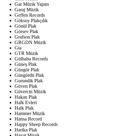
Gar Müzik Yapım
Garaj Müzik
Geffen Records
Göksoy Plakçılık
Gönül Plak
Görsev Plak
Grafson Plak
GRGDN Müzik
Gta
GTR Müzik
Gülbaba Records
Güneş Plak
Güngör Plak
Güngördü Plak
Gurundik Plak
Güven Plak
Güvercin Müzik
Hakan Plak
Halk Evleri
Halk Plak
Hammer Müzik
Hansa Record
Happy Sheep Records
Harika Plak
Hayat Müzik