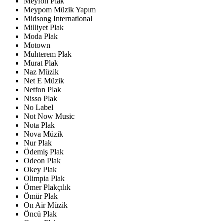
Meyfon Plak
Meypom Müzik Yapım
Midsong International
Milliyet Plak
Moda Plak
Motown
Muhterem Plak
Murat Plak
Naz Müzik
Net E Müzik
Netfon Plak
Nisso Plak
No Label
Not Now Music
Nota Plak
Nova Müzik
Nur Plak
Ödemiş Plak
Odeon Plak
Okey Plak
Olimpia Plak
Ömer Plakçılık
Ömür Plak
On Air Müzik
Öncü Plak