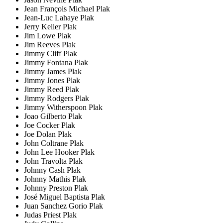
Jean François Michael Plak
Jean-Luc Lahaye Plak
Jerry Keller Plak
Jim Lowe Plak
Jim Reeves Plak
Jimmy Cliff Plak
Jimmy Fontana Plak
Jimmy James Plak
Jimmy Jones Plak
Jimmy Reed Plak
Jimmy Rodgers Plak
Jimmy Witherspoon Plak
Joao Gilberto Plak
Joe Cocker Plak
Joe Dolan Plak
John Coltrane Plak
John Lee Hooker Plak
John Travolta Plak
Johnny Cash Plak
Johnny Mathis Plak
Johnny Preston Plak
José Miguel Baptista Plak
Juan Sanchez Gorio Plak
Judas Priest Plak