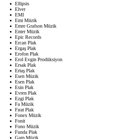
Ellipsis
Elver
EMI
Emi Müzik
Emre Grafson Müzik
Enter Müzik
Epic Records
Ercan Plak
Ergaş Plak
Erofon Plak
Erol Evgin Prodüksiyon
Ersak Plak
Ertaş Plak
Esen Müzik
Esen Plak
Esin Plak
Evren Plak
Ezgi Plak
Fa Müzik
Fırat Plak
Fonex Müzik
Fonit
Fono Müzik
Funda Plak
Gam Müzik