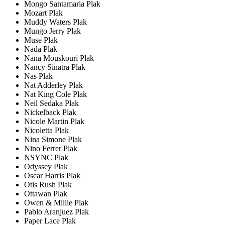
Mongo Santamaria Plak
Mozart Plak
Muddy Waters Plak
Mungo Jerry Plak
Muse Plak
Nada Plak
Nana Mouskouri Plak
Nancy Sinatra Plak
Nas Plak
Nat Adderley Plak
Nat King Cole Plak
Neil Sedaka Plak
Nickelback Plak
Nicole Martin Plak
Nicoletta Plak
Nina Simone Plak
Nino Ferrer Plak
NSYNC Plak
Odyssey Plak
Oscar Harris Plak
Otis Rush Plak
Ottawan Plak
Owen & Millie Plak
Pablo Aranjuez Plak
Paper Lace Plak