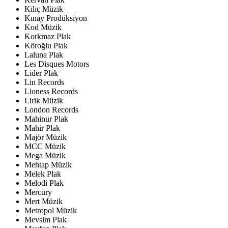
Kılıç Müzik
Kınay Prodüksiyon
Kod Müzik
Korkmaz Plak
Köroğlu Plak
Laluna Plak
Les Disques Motors
Lider Plak
Lin Records
Lioness Records
Lirik Müzik
London Records
Mahinur Plak
Mahir Plak
Majör Müzik
MCC Müzik
Mega Müzik
Mehtap Müzik
Melek Plak
Melodi Plak
Mercury
Mert Müzik
Metropol Müzik
Mevsim Plak