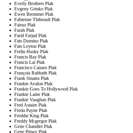
Everly Brothers Plak
Evgeny Grinko Plak
Ewen Bremmer Plak
Fabienne Thibeault Plak
Fairuz Plak
Farah Plak
Farid Farjad Plak
Fats Domino Plak
Fats Leyton Plak
Ferlin Husky Plak
Francis Bay Plak
Francis Lai Plak
Francisco Canaro Plak
François Rabbath Plak
Frank Sinatra Plak
Frankie Avalon Plak
Frankie Goes To Hollywood Plak
Frankie Laine Plak
Frankie Vaughan Plak
Fred Astaire Plak
Freda Payne Plak
Freddie King Plak
Freddy Mcgregor Plak
Gene Chandler Plak
Gene Pitney Plak