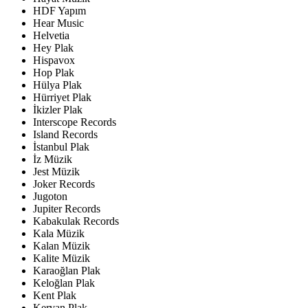
HDF Yapım
Hear Music
Helvetia
Hey Plak
Hispavox
Hop Plak
Hülya Plak
Hürriyet Plak
İkizler Plak
Interscope Records
Island Records
İstanbul Plak
İz Müzik
Jest Müzik
Joker Records
Jugoton
Jupiter Records
Kabakulak Records
Kala Müzik
Kalan Müzik
Kalite Müzik
Karaoğlan Plak
Keloğlan Plak
Kent Plak
Kervan Plak