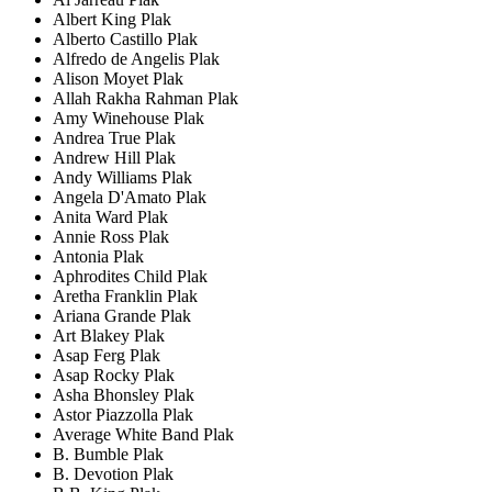
Albert King Plak
Alberto Castillo Plak
Alfredo de Angelis Plak
Alison Moyet Plak
Allah Rakha Rahman Plak
Amy Winehouse Plak
Andrea True Plak
Andrew Hill Plak
Andy Williams Plak
Angela D'Amato Plak
Anita Ward Plak
Annie Ross Plak
Antonia Plak
Aphrodites Child Plak
Aretha Franklin Plak
Ariana Grande Plak
Art Blakey Plak
Asap Ferg Plak
Asap Rocky Plak
Asha Bhonsley Plak
Astor Piazzolla Plak
Average White Band Plak
B. Bumble Plak
B. Devotion Plak