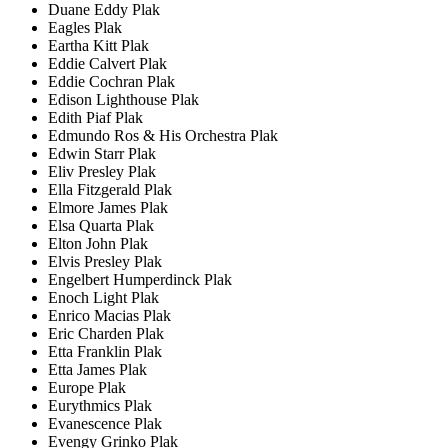
Duane Eddy Plak
Eagles Plak
Eartha Kitt Plak
Eddie Calvert Plak
Eddie Cochran Plak
Edison Lighthouse Plak
Edith Piaf Plak
Edmundo Ros & His Orchestra Plak
Edwin Starr Plak
Eliv Presley Plak
Ella Fitzgerald Plak
Elmore James Plak
Elsa Quarta Plak
Elton John Plak
Elvis Presley Plak
Engelbert Humperdinck Plak
Enoch Light Plak
Enrico Macias Plak
Eric Charden Plak
Etta Franklin Plak
Etta James Plak
Europe Plak
Eurythmics Plak
Evanescence Plak
Evengy Grinko Plak