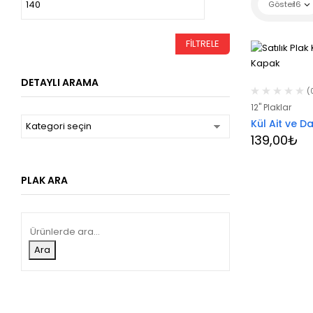
Göster
16
fiyat
fiyat
FILTRELE
DETAYLI ARAMA
(
12" Plaklar
Kül Ait ve Da
139,00
₺
PLAK ARA
Ara