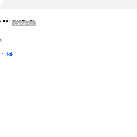
Stokta Yok
0)
ir Plak