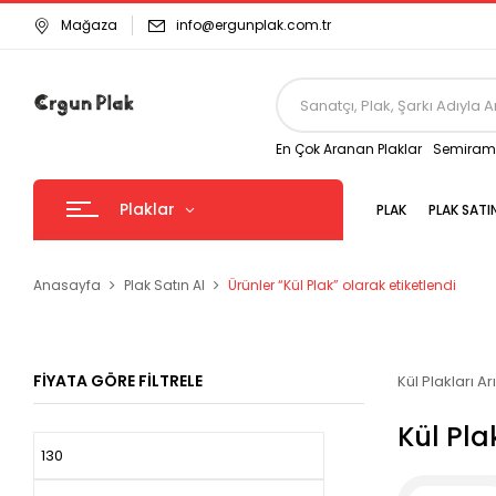
Mağaza
info@ergunplak.com.tr
En Çok Aranan Plaklar
Semirami
Plaklar
PLAK
PLAK SATI
Anasayfa
Plak Satın Al
Ürünler “Kül Plak” olarak etiketlendi
FIYATA GÖRE FILTRELE
Kül Plakları A
Kül Pla
En
En
düşük
yüksek