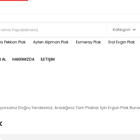
Kategori
s Pekkan Plak
Ayten Alpman Plak
Esmeray Plak
Erol Evgin Plak
N AL
HAKKIMIZDA
İLETIŞIM
rıyorsanız Doğru Yerdesiniz; Aradığınız Tüm Plaklar İçin Ergun Plak Bur
k