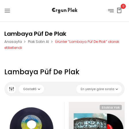
0
Lambaya Püf De Plak
Anasayfa
Plak Satın Al
Ürünler “Lambaya Püf De Plak” olarak
etiketlendi
Lambaya Püf De Plak
Göster
16
En yeniye göre sırala
Stokta Yok