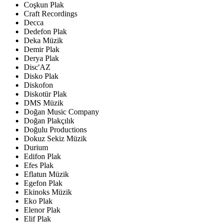
Coşkun Plak
Craft Recordings
Decca
Dedefon Plak
Deka Müzik
Demir Plak
Derya Plak
Disc'AZ
Disko Plak
Diskofon
Diskotür Plak
DMS Müzik
Doğan Music Company
Doğan Plakçılık
Doğulu Productions
Dokuz Sekiz Müzik
Durium
Edifon Plak
Efes Plak
Eflatun Müzik
Egefon Plak
Ekinoks Müzik
Eko Plak
Elenor Plak
Elif Plak