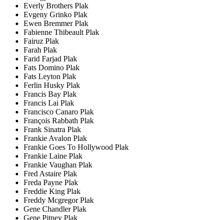
Everly Brothers Plak
Evgeny Grinko Plak
Ewen Bremmer Plak
Fabienne Thibeault Plak
Fairuz Plak
Farah Plak
Farid Farjad Plak
Fats Domino Plak
Fats Leyton Plak
Ferlin Husky Plak
Francis Bay Plak
Francis Lai Plak
Francisco Canaro Plak
François Rabbath Plak
Frank Sinatra Plak
Frankie Avalon Plak
Frankie Goes To Hollywood Plak
Frankie Laine Plak
Frankie Vaughan Plak
Fred Astaire Plak
Freda Payne Plak
Freddie King Plak
Freddy Mcgregor Plak
Gene Chandler Plak
Gene Pitney Plak