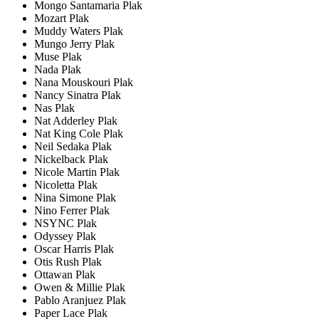
Mongo Santamaria Plak
Mozart Plak
Muddy Waters Plak
Mungo Jerry Plak
Muse Plak
Nada Plak
Nana Mouskouri Plak
Nancy Sinatra Plak
Nas Plak
Nat Adderley Plak
Nat King Cole Plak
Neil Sedaka Plak
Nickelback Plak
Nicole Martin Plak
Nicoletta Plak
Nina Simone Plak
Nino Ferrer Plak
NSYNC Plak
Odyssey Plak
Oscar Harris Plak
Otis Rush Plak
Ottawan Plak
Owen & Millie Plak
Pablo Aranjuez Plak
Paper Lace Plak