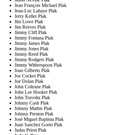
Jean François Michael Plak
Jean-Luc Lahaye Plak
Jerry Keller Plak
Jim Lowe Plak
Jim Reeves Plak
Jimmy Cliff Plak
Jimmy Fontana Plak
Jimmy James Plak
Jimmy Jones Plak
Jimmy Reed Plak
Jimmy Rodgers Plak
Jimmy Witherspoon Plak
Joao Gilberto Plak
Joe Cocker Plak
Joe Dolan Plak
John Coltrane Plak
John Lee Hooker Plak
John Travolta Plak
Johnny Cash Plak
Johnny Mathis Plak
Johnny Preston Plak
José Miguel Baptista Plak
Juan Sanchez Gorio Plak
Judas Priest Plak