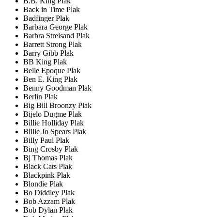
B.B. King Plak
Back in Time Plak
Badfinger Plak
Barbara George Plak
Barbra Streisand Plak
Barrett Strong Plak
Barry Gibb Plak
BB King Plak
Belle Epoque Plak
Ben E. King Plak
Benny Goodman Plak
Berlin Plak
Big Bill Broonzy Plak
Bijelo Dugme Plak
Billie Holliday Plak
Billie Jo Spears Plak
Billy Paul Plak
Bing Crosby Plak
Bj Thomas Plak
Black Cats Plak
Blackpink Plak
Blondie Plak
Bo Diddley Plak
Bob Azzam Plak
Bob Dylan Plak