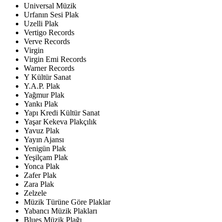
Universal Müzik
Urfanın Sesi Plak
Uzelli Plak
Vertigo Records
Verve Records
Virgin
Virgin Emi Records
Warner Records
Y Kültür Sanat
Y.A.P. Plak
Yağmur Plak
Yankı Plak
Yapı Kredi Kültür Sanat
Yaşar Kekeva Plakçılık
Yavuz Plak
Yayın Ajansı
Yenigün Plak
Yeşilçam Plak
Yonca Plak
Zafer Plak
Zara Plak
Zelzele
Müzik Türüne Göre Plaklar
Yabancı Müzik Plakları
Blues Müzik Plağı