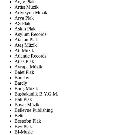
Arşiv Plak
Artist Müzik
Artvizyon Müzik
Arya Plak
AS Plak
Aşkın Plak
Asylum Records
Atakan Plak
Ateş Müzik
Ati Müzik
Atlantic Records
Atlas Plak
Avrupa Müzik
Balet Plak
Barclay
Barcly
Barış Müzik
Başbakanlık B.Y.G.M.
Batı Plak
Bayar Müzik
Bellevue Publishing
Belter
Bestefon Plak
Bey Plak
BI-Music