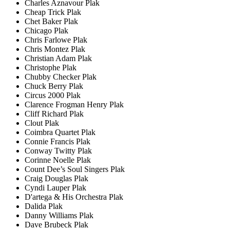
Charles Aznavour Plak
Cheap Trick Plak
Chet Baker Plak
Chicago Plak
Chris Farlowe Plak
Chris Montez Plak
Christian Adam Plak
Christophe Plak
Chubby Checker Plak
Chuck Berry Plak
Circus 2000 Plak
Clarence Frogman Henry Plak
Cliff Richard Plak
Clout Plak
Coimbra Quartet Plak
Connie Francis Plak
Conway Twitty Plak
Corinne Noelle Plak
Count Dee’s Soul Singers Plak
Craig Douglas Plak
Cyndi Lauper Plak
D'artega & His Orchestra Plak
Dalida Plak
Danny Williams Plak
Dave Brubeck Plak