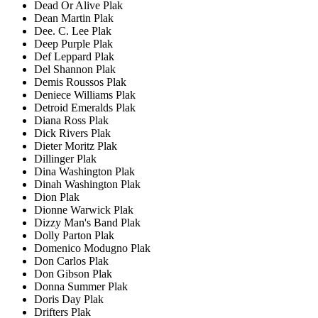
Dead Or Alive Plak
Dean Martin Plak
Dee. C. Lee Plak
Deep Purple Plak
Def Leppard Plak
Del Shannon Plak
Demis Roussos Plak
Deniece Williams Plak
Detroid Emeralds Plak
Diana Ross Plak
Dick Rivers Plak
Dieter Moritz Plak
Dillinger Plak
Dina Washington Plak
Dinah Washington Plak
Dion Plak
Dionne Warwick Plak
Dizzy Man's Band Plak
Dolly Parton Plak
Domenico Modugno Plak
Don Carlos Plak
Don Gibson Plak
Donna Summer Plak
Doris Day Plak
Drifters Plak