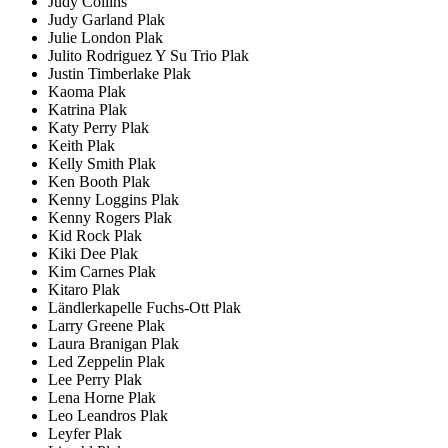
Judy Collins
Judy Garland Plak
Julie London Plak
Julito Rodriguez Y Su Trio Plak
Justin Timberlake Plak
Kaoma Plak
Katrina Plak
Katy Perry Plak
Keith Plak
Kelly Smith Plak
Ken Booth Plak
Kenny Loggins Plak
Kenny Rogers Plak
Kid Rock Plak
Kiki Dee Plak
Kim Carnes Plak
Kitaro Plak
Ländlerkapelle Fuchs-Ott Plak
Larry Greene Plak
Laura Branigan Plak
Led Zeppelin Plak
Lee Perry Plak
Lena Horne Plak
Leo Leandros Plak
Leyfer Plak