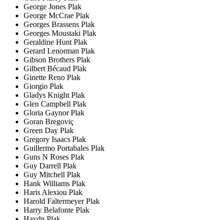
George Jones Plak
George McCrae Plak
Georges Brassens Plak
Georges Moustaki Plak
Geraldine Hunt Plak
Gerard Lenorman Plak
Gibson Brothers Plak
Gilbert Bécaud Plak
Ginette Reno Plak
Giorgio Plak
Gladys Knight Plak
Glen Campbell Plak
Gloria Gaynor Plak
Goran Bregoviç
Green Day Plak
Gregory Isaacs Plak
Guillermo Portabales Plak
Guns N Roses Plak
Guy Darrell Plak
Guy Mitchell Plak
Hank Williams Plak
Haris Alexiou Plak
Harold Faltermeyer Plak
Harry Belafonte Plak
Haydn Plak