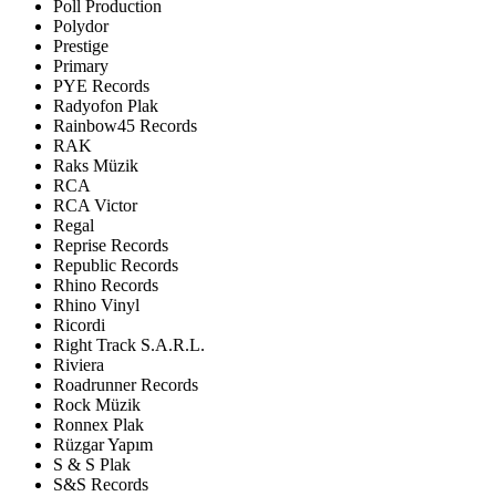
Poll Production
Polydor
Prestige
Primary
PYE Records
Radyofon Plak
Rainbow45 Records
RAK
Raks Müzik
RCA
RCA Victor
Regal
Reprise Records
Republic Records
Rhino Records
Rhino Vinyl
Ricordi
Right Track S.A.R.L.
Riviera
Roadrunner Records
Rock Müzik
Ronnex Plak
Rüzgar Yapım
S & S Plak
S&S Records