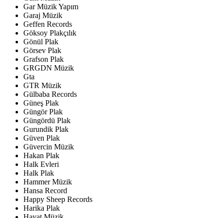
Gar Müzik Yapım
Garaj Müzik
Geffen Records
Göksoy Plakçılık
Gönül Plak
Görsev Plak
Grafson Plak
GRGDN Müzik
Gta
GTR Müzik
Gülbaba Records
Güneş Plak
Güngör Plak
Güngördü Plak
Gurundik Plak
Güven Plak
Güvercin Müzik
Hakan Plak
Halk Evleri
Halk Plak
Hammer Müzik
Hansa Record
Happy Sheep Records
Harika Plak
Hayat Müzik