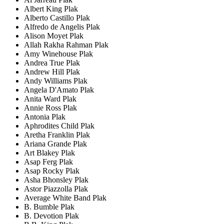
Albert King Plak
Alberto Castillo Plak
Alfredo de Angelis Plak
Alison Moyet Plak
Allah Rakha Rahman Plak
Amy Winehouse Plak
Andrea True Plak
Andrew Hill Plak
Andy Williams Plak
Angela D'Amato Plak
Anita Ward Plak
Annie Ross Plak
Antonia Plak
Aphrodites Child Plak
Aretha Franklin Plak
Ariana Grande Plak
Art Blakey Plak
Asap Ferg Plak
Asap Rocky Plak
Asha Bhonsley Plak
Astor Piazzolla Plak
Average White Band Plak
B. Bumble Plak
B. Devotion Plak