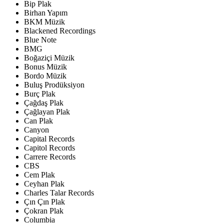
Bip Plak
Birhan Yapım
BKM Müzik
Blackened Recordings
Blue Note
BMG
Boğaziçi Müzik
Bonus Müzik
Bordo Müzik
Buluş Prodüksiyon
Burç Plak
Çağdaş Plak
Çağlayan Plak
Can Plak
Canyon
Capital Records
Capitol Records
Carrere Records
CBS
Cem Plak
Ceyhan Plak
Charles Talar Records
Çın Çın Plak
Çokran Plak
Columbia