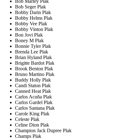
Bob Marley Plak
Bob Seger Plak
Bobby Darin Plak
Bobby Helms Plak
Bobby Vee Plak
Bobby Vinton Plak
Bon Jovi Plak
Boney M Plak
Bonnie Tyler Plak
Brenda Lee Plak
Brian Hyland Plak
Brigitte Bardot Plak
Brook Benton Plak
Bruno Martino Plak
Buddy Holly Plak
Candi Staton Plak
Canned Heat Plak
Carlos Acuña Plak
Carlos Gardel Plak
Carlos Santana Plak
Carole King Plak
Celeste Plak
Celine Dion Plak
Champion Jack Dupree Plak
Champs Plak