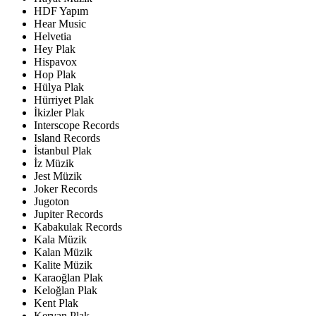
HDF Yapım
Hear Music
Helvetia
Hey Plak
Hispavox
Hop Plak
Hülya Plak
Hürriyet Plak
İkizler Plak
Interscope Records
Island Records
İstanbul Plak
İz Müzik
Jest Müzik
Joker Records
Jugoton
Jupiter Records
Kabakulak Records
Kala Müzik
Kalan Müzik
Kalite Müzik
Karaoğlan Plak
Keloğlan Plak
Kent Plak
Kervan Plak