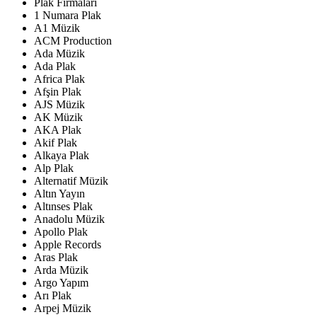
Plak Firmaları
1 Numara Plak
A1 Müzik
ACM Production
Ada Müzik
Ada Plak
Africa Plak
Afşin Plak
AJS Müzik
AK Müzik
AKA Plak
Akif Plak
Alkaya Plak
Alp Plak
Alternatif Müzik
Altın Yayın
Altınses Plak
Anadolu Müzik
Apollo Plak
Apple Records
Aras Plak
Arda Müzik
Argo Yapım
Arı Plak
Arpej Müzik