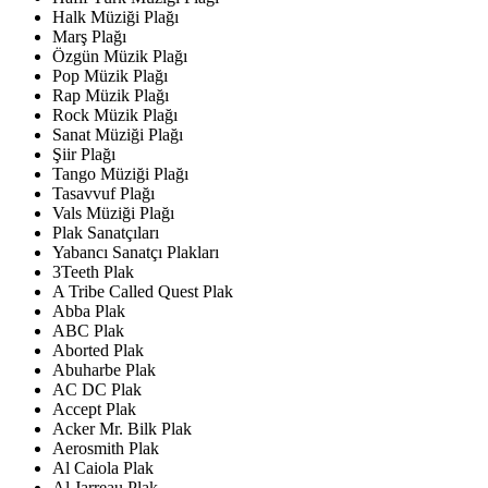
Halk Müziği Plağı
Marş Plağı
Özgün Müzik Plağı
Pop Müzik Plağı
Rap Müzik Plağı
Rock Müzik Plağı
Sanat Müziği Plağı
Şiir Plağı
Tango Müziği Plağı
Tasavvuf Plağı
Vals Müziği Plağı
Plak Sanatçıları
Yabancı Sanatçı Plakları
3Teeth Plak
A Tribe Called Quest Plak
Abba Plak
ABC Plak
Aborted Plak
Abuharbe Plak
AC DC Plak
Accept Plak
Acker Mr. Bilk Plak
Aerosmith Plak
Al Caiola Plak
Al Jarreau Plak