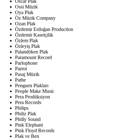
Oscar Plak
Ossi Müzik
Oya Plak
Öz Müzik Company
Ozan Plak
Özdemir Erdoğan Production
Özdemir Kasetçilik
Özlem Plak
Özleyiş Plak
Palandöken Plak
Paramount Record
Parlophone
Parrot
Pasaj Müzik
Pathe
Penguen Plakları
People Make Music
Pera Prodüksiyon
Pera Records
Philips
Philiz Plak
Philly Sound
Pink Elephant
Pink Floyd Records
Plak ve Ben