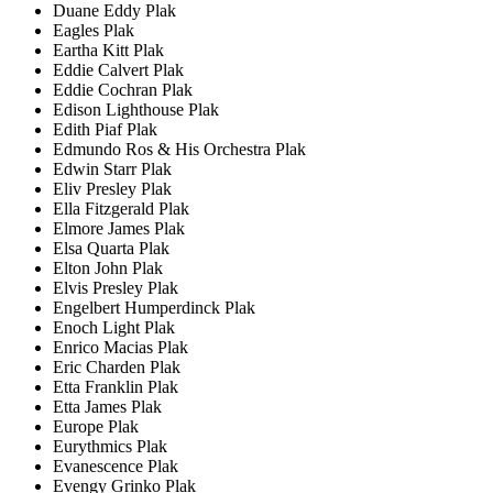
Duane Eddy Plak
Eagles Plak
Eartha Kitt Plak
Eddie Calvert Plak
Eddie Cochran Plak
Edison Lighthouse Plak
Edith Piaf Plak
Edmundo Ros & His Orchestra Plak
Edwin Starr Plak
Eliv Presley Plak
Ella Fitzgerald Plak
Elmore James Plak
Elsa Quarta Plak
Elton John Plak
Elvis Presley Plak
Engelbert Humperdinck Plak
Enoch Light Plak
Enrico Macias Plak
Eric Charden Plak
Etta Franklin Plak
Etta James Plak
Europe Plak
Eurythmics Plak
Evanescence Plak
Evengy Grinko Plak