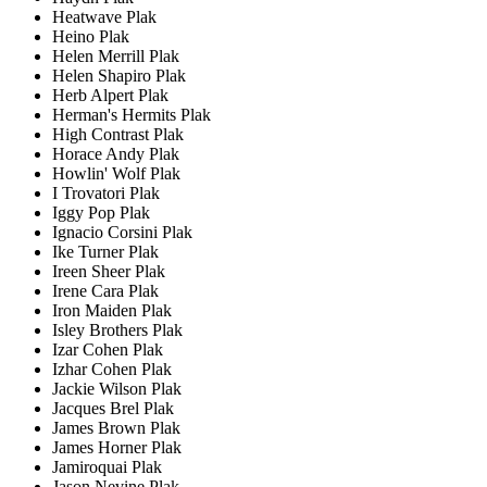
Heatwave Plak
Heino Plak
Helen Merrill Plak
Helen Shapiro Plak
Herb Alpert Plak
Herman's Hermits Plak
High Contrast Plak
Horace Andy Plak
Howlin' Wolf Plak
I Trovatori Plak
Iggy Pop Plak
Ignacio Corsini Plak
Ike Turner Plak
Ireen Sheer Plak
Irene Cara Plak
Iron Maiden Plak
Isley Brothers Plak
Izar Cohen Plak
Izhar Cohen Plak
Jackie Wilson Plak
Jacques Brel Plak
James Brown Plak
James Horner Plak
Jamiroquai Plak
Jason Nevine Plak