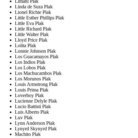
Limahl Plak
Linda de Suza Plak
Lionel Richie Plak
Little Esther Phillips Plak
Little Eva Plak
Little Richard Plak
Little Walter Plak
Lloyd Price Plak
Lolita Plak
Lonnie Johnson Plak
Los Guacamayos Plak
Los Indios Plak
Los Lobos Plak
Los Machucambos Plak
Los Morunos Plak
Louis Armstrong Plak
Louis Prima Plak
Loverboy Plak
Lucienne Delyle Plak
Lucio Battisti Plak
Luis Alberto Plak
Luv Plak
Lynn Anderson Plak
Lynyrd Skynyrd Plak
Machito Plak