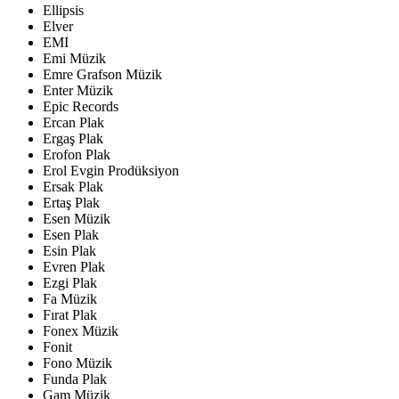
Ellipsis
Elver
EMI
Emi Müzik
Emre Grafson Müzik
Enter Müzik
Epic Records
Ercan Plak
Ergaş Plak
Erofon Plak
Erol Evgin Prodüksiyon
Ersak Plak
Ertaş Plak
Esen Müzik
Esen Plak
Esin Plak
Evren Plak
Ezgi Plak
Fa Müzik
Fırat Plak
Fonex Müzik
Fonit
Fono Müzik
Funda Plak
Gam Müzik