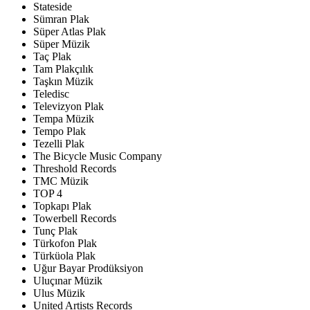
Stateside
Sümran Plak
Süper Atlas Plak
Süper Müzik
Taç Plak
Tam Plakçılık
Taşkın Müzik
Teledisc
Televizyon Plak
Tempa Müzik
Tempo Plak
Tezelli Plak
The Bicycle Music Company
Threshold Records
TMC Müzik
TOP 4
Topkapı Plak
Towerbell Records
Tunç Plak
Türkofon Plak
Türküola Plak
Uğur Bayar Prodüksiyon
Uluçınar Müzik
Ulus Müzik
United Artists Records