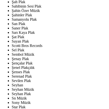
Şah Plak
Sahibinin Sesi Plak
Şahin Özer Müzik
Şahinler Plak
Samanyolu Plak
San Plak
Saner Plak
Sarı Kaya Plak
Şat Plak
Sayan Plak
Scotti Bros Records
Sel Plak
Sembol Müzik
Şenay Plak
Şençalar Plak
Şenel Plakçılık
Şenses Plak
Serenad Plak
Sevilen Plak
Seyhan
Seyhan Müzik
Seyhan Plak
Sn Müzik
Sony Müzik
Star Plak