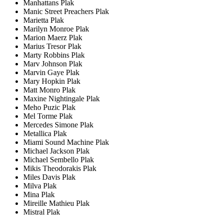
Manhattans Plak
Manic Street Preachers Plak
Marietta Plak
Marilyn Monroe Plak
Marion Maerz Plak
Marius Tresor Plak
Marty Robbins Plak
Marv Johnson Plak
Marvin Gaye Plak
Mary Hopkin Plak
Matt Monro Plak
Maxine Nightingale Plak
Meho Puzic Plak
Mel Torme Plak
Mercedes Simone Plak
Metallica Plak
Miami Sound Machine Plak
Michael Jackson Plak
Michael Sembello Plak
Mikis Theodorakis Plak
Miles Davis Plak
Milva Plak
Mina Plak
Mireille Mathieu Plak
Mistral Plak