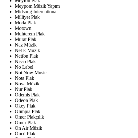
Meyfon Plak
Meypom Müzik Yapım
Midsong International
Milliyet Plak
Moda Plak
Motown
Muhterem Plak
Murat Plak
Naz Müzik
Net E Müzik
Netfon Plak
Nisso Plak
No Label
Not Now Music
Nota Plak
Nova Müzik
Nur Plak
Ödemiş Plak
Odeon Plak
Okey Plak
Olimpia Plak
Ömer Plakçılık
Ömür Plak
On Air Müzik
Öncü Plak