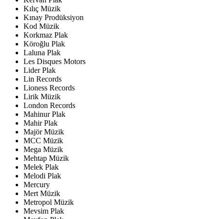
Kılıç Müzik
Kınay Prodüksiyon
Kod Müzik
Korkmaz Plak
Köroğlu Plak
Laluna Plak
Les Disques Motors
Lider Plak
Lin Records
Lioness Records
Lirik Müzik
London Records
Mahinur Plak
Mahir Plak
Majör Müzik
MCC Müzik
Mega Müzik
Mehtap Müzik
Melek Plak
Melodi Plak
Mercury
Mert Müzik
Metropol Müzik
Mevsim Plak