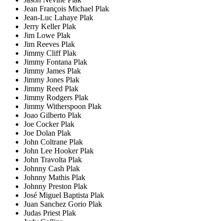
Jean François Michael Plak
Jean-Luc Lahaye Plak
Jerry Keller Plak
Jim Lowe Plak
Jim Reeves Plak
Jimmy Cliff Plak
Jimmy Fontana Plak
Jimmy James Plak
Jimmy Jones Plak
Jimmy Reed Plak
Jimmy Rodgers Plak
Jimmy Witherspoon Plak
Joao Gilberto Plak
Joe Cocker Plak
Joe Dolan Plak
John Coltrane Plak
John Lee Hooker Plak
John Travolta Plak
Johnny Cash Plak
Johnny Mathis Plak
Johnny Preston Plak
José Miguel Baptista Plak
Juan Sanchez Gorio Plak
Judas Priest Plak