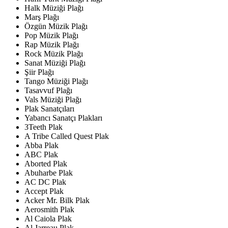
Halk Müziği Plağı
Marş Plağı
Özgün Müzik Plağı
Pop Müzik Plağı
Rap Müzik Plağı
Rock Müzik Plağı
Sanat Müziği Plağı
Şiir Plağı
Tango Müziği Plağı
Tasavvuf Plağı
Vals Müziği Plağı
Plak Sanatçıları
Yabancı Sanatçı Plakları
3Teeth Plak
A Tribe Called Quest Plak
Abba Plak
ABC Plak
Aborted Plak
Abuharbe Plak
AC DC Plak
Accept Plak
Acker Mr. Bilk Plak
Aerosmith Plak
Al Caiola Plak
Al Jarreau Plak