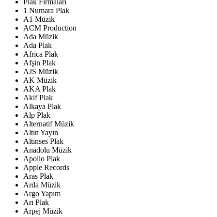
Plak Firmaları
1 Numara Plak
A1 Müzik
ACM Production
Ada Müzik
Ada Plak
Africa Plak
Afşin Plak
AJS Müzik
AK Müzik
AKA Plak
Akif Plak
Alkaya Plak
Alp Plak
Alternatif Müzik
Altın Yayın
Altınses Plak
Anadolu Müzik
Apollo Plak
Apple Records
Aras Plak
Arda Müzik
Argo Yapım
Arı Plak
Arpej Müzik