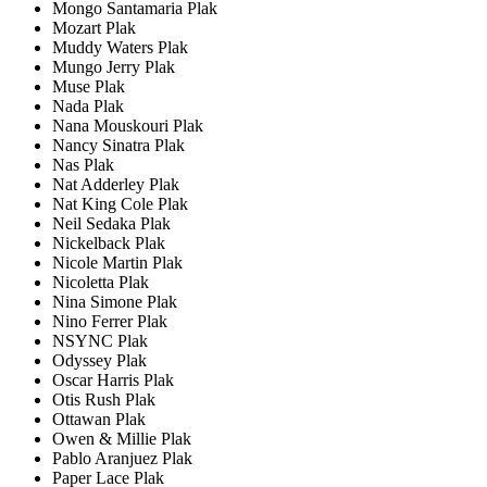
Mongo Santamaria Plak
Mozart Plak
Muddy Waters Plak
Mungo Jerry Plak
Muse Plak
Nada Plak
Nana Mouskouri Plak
Nancy Sinatra Plak
Nas Plak
Nat Adderley Plak
Nat King Cole Plak
Neil Sedaka Plak
Nickelback Plak
Nicole Martin Plak
Nicoletta Plak
Nina Simone Plak
Nino Ferrer Plak
NSYNC Plak
Odyssey Plak
Oscar Harris Plak
Otis Rush Plak
Ottawan Plak
Owen & Millie Plak
Pablo Aranjuez Plak
Paper Lace Plak