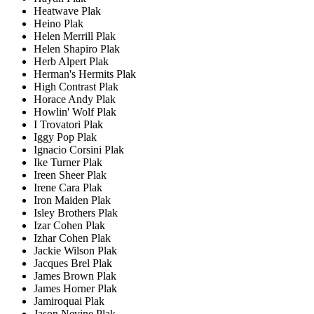
Heatwave Plak
Heino Plak
Helen Merrill Plak
Helen Shapiro Plak
Herb Alpert Plak
Herman's Hermits Plak
High Contrast Plak
Horace Andy Plak
Howlin' Wolf Plak
I Trovatori Plak
Iggy Pop Plak
Ignacio Corsini Plak
Ike Turner Plak
Ireen Sheer Plak
Irene Cara Plak
Iron Maiden Plak
Isley Brothers Plak
Izar Cohen Plak
Izhar Cohen Plak
Jackie Wilson Plak
Jacques Brel Plak
James Brown Plak
James Horner Plak
Jamiroquai Plak
Jason Nevine Plak