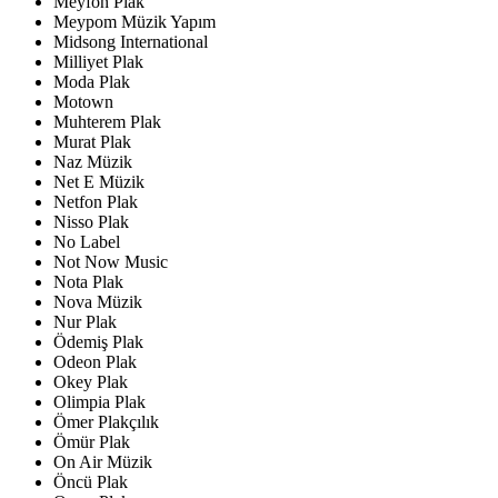
Meyfon Plak
Meypom Müzik Yapım
Midsong International
Milliyet Plak
Moda Plak
Motown
Muhterem Plak
Murat Plak
Naz Müzik
Net E Müzik
Netfon Plak
Nisso Plak
No Label
Not Now Music
Nota Plak
Nova Müzik
Nur Plak
Ödemiş Plak
Odeon Plak
Okey Plak
Olimpia Plak
Ömer Plakçılık
Ömür Plak
On Air Müzik
Öncü Plak