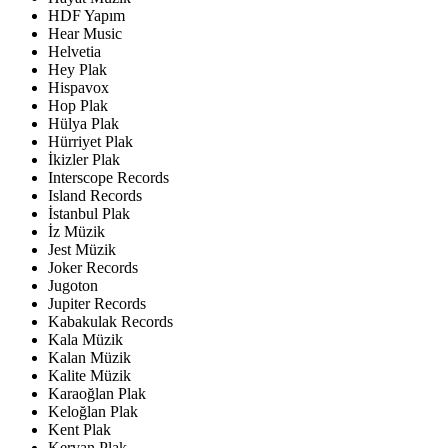
HDF Yapım
Hear Music
Helvetia
Hey Plak
Hispavox
Hop Plak
Hülya Plak
Hürriyet Plak
İkizler Plak
Interscope Records
Island Records
İstanbul Plak
İz Müzik
Jest Müzik
Joker Records
Jugoton
Jupiter Records
Kabakulak Records
Kala Müzik
Kalan Müzik
Kalite Müzik
Karaoğlan Plak
Keloğlan Plak
Kent Plak
Kervan Plak