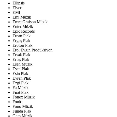
Ellipsis
Elver
EMI
Emi Müzik
Emre Grafson Müzik
Enter Müzik
Epic Records
Ercan Plak
Ergaş Plak
Erofon Plak
Erol Evgin Prodüksiyon
Ersak Plak
Ertaş Plak
Esen Müzik
Esen Plak
Esin Plak
Evren Plak
Ezgi Plak
Fa Müzik
Fırat Plak
Fonex Müzik
Fonit
Fono Müzik
Funda Plak
Gam Müzik