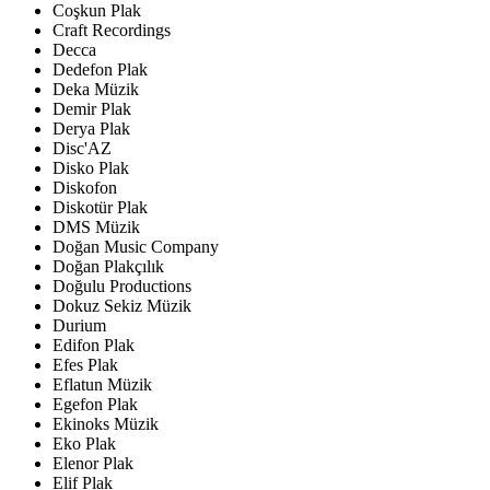
Coşkun Plak
Craft Recordings
Decca
Dedefon Plak
Deka Müzik
Demir Plak
Derya Plak
Disc'AZ
Disko Plak
Diskofon
Diskotür Plak
DMS Müzik
Doğan Music Company
Doğan Plakçılık
Doğulu Productions
Dokuz Sekiz Müzik
Durium
Edifon Plak
Efes Plak
Eflatun Müzik
Egefon Plak
Ekinoks Müzik
Eko Plak
Elenor Plak
Elif Plak