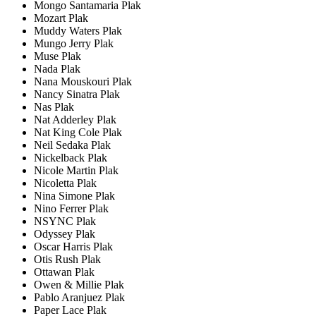
Mongo Santamaria Plak
Mozart Plak
Muddy Waters Plak
Mungo Jerry Plak
Muse Plak
Nada Plak
Nana Mouskouri Plak
Nancy Sinatra Plak
Nas Plak
Nat Adderley Plak
Nat King Cole Plak
Neil Sedaka Plak
Nickelback Plak
Nicole Martin Plak
Nicoletta Plak
Nina Simone Plak
Nino Ferrer Plak
NSYNC Plak
Odyssey Plak
Oscar Harris Plak
Otis Rush Plak
Ottawan Plak
Owen & Millie Plak
Pablo Aranjuez Plak
Paper Lace Plak