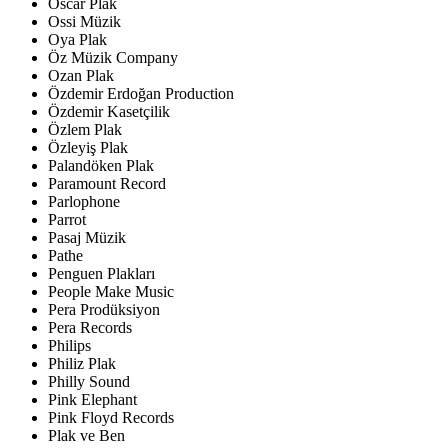
Oscar Plak
Ossi Müzik
Oya Plak
Öz Müzik Company
Ozan Plak
Özdemir Erdoğan Production
Özdemir Kasetçilik
Özlem Plak
Özleyiş Plak
Palandöken Plak
Paramount Record
Parlophone
Parrot
Pasaj Müzik
Pathe
Penguen Plakları
People Make Music
Pera Prodüksiyon
Pera Records
Philips
Philiz Plak
Philly Sound
Pink Elephant
Pink Floyd Records
Plak ve Ben