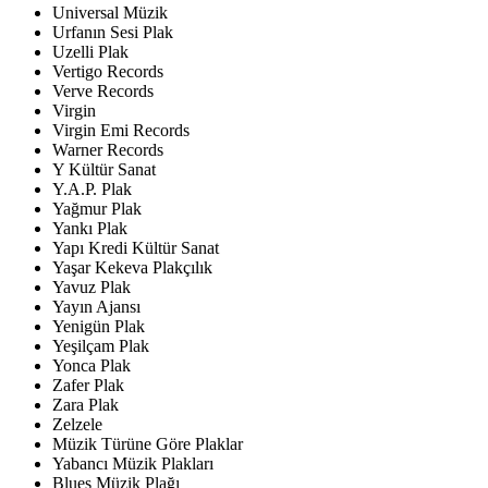
Universal Müzik
Urfanın Sesi Plak
Uzelli Plak
Vertigo Records
Verve Records
Virgin
Virgin Emi Records
Warner Records
Y Kültür Sanat
Y.A.P. Plak
Yağmur Plak
Yankı Plak
Yapı Kredi Kültür Sanat
Yaşar Kekeva Plakçılık
Yavuz Plak
Yayın Ajansı
Yenigün Plak
Yeşilçam Plak
Yonca Plak
Zafer Plak
Zara Plak
Zelzele
Müzik Türüne Göre Plaklar
Yabancı Müzik Plakları
Blues Müzik Plağı