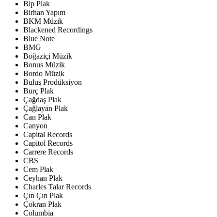
Bip Plak
Birhan Yapım
BKM Müzik
Blackened Recordings
Blue Note
BMG
Boğaziçi Müzik
Bonus Müzik
Bordo Müzik
Buluş Prodüksiyon
Burç Plak
Çağdaş Plak
Çağlayan Plak
Can Plak
Canyon
Capital Records
Capitol Records
Carrere Records
CBS
Cem Plak
Ceyhan Plak
Charles Talar Records
Çın Çın Plak
Çokran Plak
Columbia