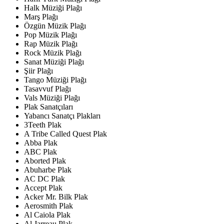
Halk Müziği Plağı
Marş Plağı
Özgün Müzik Plağı
Pop Müzik Plağı
Rap Müzik Plağı
Rock Müzik Plağı
Sanat Müziği Plağı
Şiir Plağı
Tango Müziği Plağı
Tasavvuf Plağı
Vals Müziği Plağı
Plak Sanatçıları
Yabancı Sanatçı Plakları
3Teeth Plak
A Tribe Called Quest Plak
Abba Plak
ABC Plak
Aborted Plak
Abuharbe Plak
AC DC Plak
Accept Plak
Acker Mr. Bilk Plak
Aerosmith Plak
Al Caiola Plak
Al Jarreau Plak