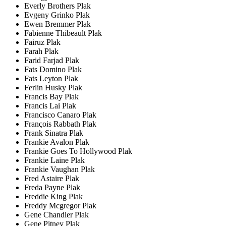
Everly Brothers Plak
Evgeny Grinko Plak
Ewen Bremmer Plak
Fabienne Thibeault Plak
Fairuz Plak
Farah Plak
Farid Farjad Plak
Fats Domino Plak
Fats Leyton Plak
Ferlin Husky Plak
Francis Bay Plak
Francis Lai Plak
Francisco Canaro Plak
François Rabbath Plak
Frank Sinatra Plak
Frankie Avalon Plak
Frankie Goes To Hollywood Plak
Frankie Laine Plak
Frankie Vaughan Plak
Fred Astaire Plak
Freda Payne Plak
Freddie King Plak
Freddy Mcgregor Plak
Gene Chandler Plak
Gene Pitney Plak