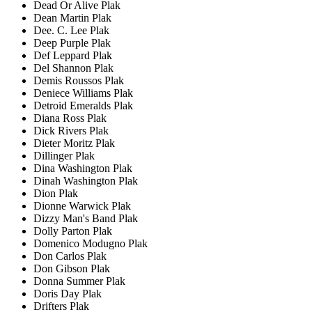
Dead Or Alive Plak
Dean Martin Plak
Dee. C. Lee Plak
Deep Purple Plak
Def Leppard Plak
Del Shannon Plak
Demis Roussos Plak
Deniece Williams Plak
Detroid Emeralds Plak
Diana Ross Plak
Dick Rivers Plak
Dieter Moritz Plak
Dillinger Plak
Dina Washington Plak
Dinah Washington Plak
Dion Plak
Dionne Warwick Plak
Dizzy Man's Band Plak
Dolly Parton Plak
Domenico Modugno Plak
Don Carlos Plak
Don Gibson Plak
Donna Summer Plak
Doris Day Plak
Drifters Plak