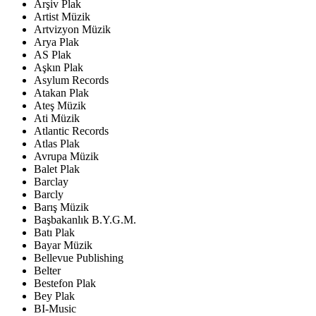
Arşiv Plak
Artist Müzik
Artvizyon Müzik
Arya Plak
AS Plak
Aşkın Plak
Asylum Records
Atakan Plak
Ateş Müzik
Ati Müzik
Atlantic Records
Atlas Plak
Avrupa Müzik
Balet Plak
Barclay
Barcly
Barış Müzik
Başbakanlık B.Y.G.M.
Batı Plak
Bayar Müzik
Bellevue Publishing
Belter
Bestefon Plak
Bey Plak
BI-Music