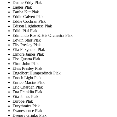
Duane Eddy Plak
Eagles Plak
Eartha Kitt Plak
Eddie Calvert Plak
Eddie Cochran Plak
Edison Lighthouse Plak
Edith Piaf Plak
Edmundo Ros & His Orchestra Plak
Edwin Starr Plak
Eliv Presley Plak
Ella Fitzgerald Plak
Elmore James Plak
Elsa Quarta Plak
Elton John Plak
Elvis Presley Plak
Engelbert Humperdinck Plak
Enoch Light Plak
Enrico Macias Plak
Eric Charden Plak
Etta Franklin Plak
Etta James Plak
Europe Plak
Eurythmics Plak
Evanescence Plak
Evengy Grinko Plak