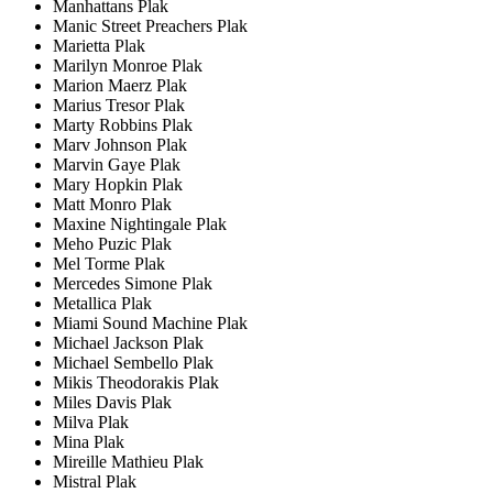
Manhattans Plak
Manic Street Preachers Plak
Marietta Plak
Marilyn Monroe Plak
Marion Maerz Plak
Marius Tresor Plak
Marty Robbins Plak
Marv Johnson Plak
Marvin Gaye Plak
Mary Hopkin Plak
Matt Monro Plak
Maxine Nightingale Plak
Meho Puzic Plak
Mel Torme Plak
Mercedes Simone Plak
Metallica Plak
Miami Sound Machine Plak
Michael Jackson Plak
Michael Sembello Plak
Mikis Theodorakis Plak
Miles Davis Plak
Milva Plak
Mina Plak
Mireille Mathieu Plak
Mistral Plak