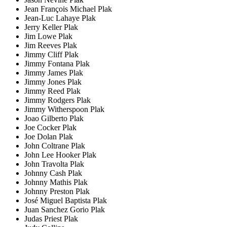
Jean François Michael Plak
Jean-Luc Lahaye Plak
Jerry Keller Plak
Jim Lowe Plak
Jim Reeves Plak
Jimmy Cliff Plak
Jimmy Fontana Plak
Jimmy James Plak
Jimmy Jones Plak
Jimmy Reed Plak
Jimmy Rodgers Plak
Jimmy Witherspoon Plak
Joao Gilberto Plak
Joe Cocker Plak
Joe Dolan Plak
John Coltrane Plak
John Lee Hooker Plak
John Travolta Plak
Johnny Cash Plak
Johnny Mathis Plak
Johnny Preston Plak
José Miguel Baptista Plak
Juan Sanchez Gorio Plak
Judas Priest Plak