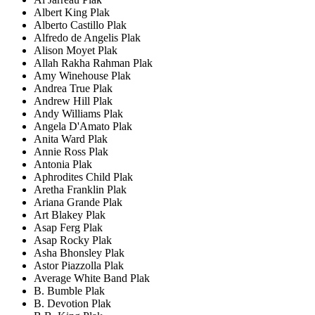
Albert King Plak
Alberto Castillo Plak
Alfredo de Angelis Plak
Alison Moyet Plak
Allah Rakha Rahman Plak
Amy Winehouse Plak
Andrea True Plak
Andrew Hill Plak
Andy Williams Plak
Angela D'Amato Plak
Anita Ward Plak
Annie Ross Plak
Antonia Plak
Aphrodites Child Plak
Aretha Franklin Plak
Ariana Grande Plak
Art Blakey Plak
Asap Ferg Plak
Asap Rocky Plak
Asha Bhonsley Plak
Astor Piazzolla Plak
Average White Band Plak
B. Bumble Plak
B. Devotion Plak