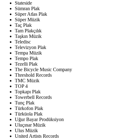
Stateside
Sümran Plak
Süper Atlas Plak
Süper Müzik
Taç Plak
Tam Plakçılık
Taşkın Müzik
Teledisc
Televizyon Plak
Tempa Müzik
Tempo Plak
Tezelli Plak
The Bicycle Music Company
Threshold Records
TMC Müzik
TOP 4
Topkapı Plak
Towerbell Records
Tunç Plak
Türkofon Plak
Türküola Plak
Uğur Bayar Prodüksiyon
Uluçınar Müzik
Ulus Müzik
United Artists Records