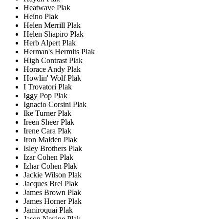
Heatwave Plak
Heino Plak
Helen Merrill Plak
Helen Shapiro Plak
Herb Alpert Plak
Herman's Hermits Plak
High Contrast Plak
Horace Andy Plak
Howlin' Wolf Plak
I Trovatori Plak
Iggy Pop Plak
Ignacio Corsini Plak
Ike Turner Plak
Ireen Sheer Plak
Irene Cara Plak
Iron Maiden Plak
Isley Brothers Plak
Izar Cohen Plak
Izhar Cohen Plak
Jackie Wilson Plak
Jacques Brel Plak
James Brown Plak
James Horner Plak
Jamiroquai Plak
Jason Nevine Plak