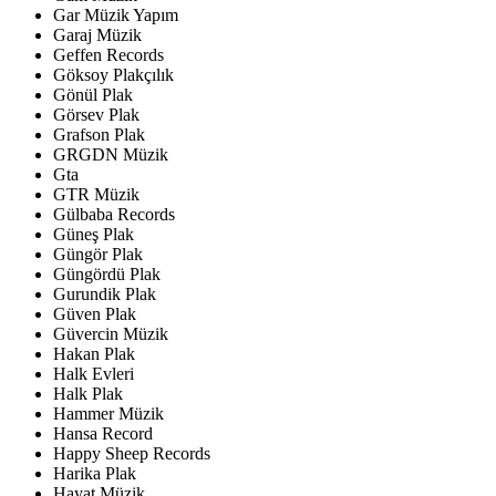
Gar Müzik Yapım
Garaj Müzik
Geffen Records
Göksoy Plakçılık
Gönül Plak
Görsev Plak
Grafson Plak
GRGDN Müzik
Gta
GTR Müzik
Gülbaba Records
Güneş Plak
Güngör Plak
Güngördü Plak
Gurundik Plak
Güven Plak
Güvercin Müzik
Hakan Plak
Halk Evleri
Halk Plak
Hammer Müzik
Hansa Record
Happy Sheep Records
Harika Plak
Hayat Müzik