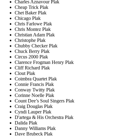
Charles Aznavour Plak
Cheap Trick Plak
Chet Baker Plak
Chicago Plak
Chris Farlowe Plak
Chris Montez Plak
Christian Adam Plak
Christophe Plak
Chubby Checker Plak
Chuck Berry Plak
Circus 2000 Plak
Clarence Frogman Henry Plak
Cliff Richard Plak
Clout Plak
Coimbra Quartet Plak
Connie Francis Plak
Conway Twitty Plak
Corinne Noelle Plak
Count Dee’s Soul Singers Plak
Craig Douglas Plak
Cyndi Lauper Plak
D'artega & His Orchestra Plak
Dalida Plak
Danny Williams Plak
Dave Brubeck Plak