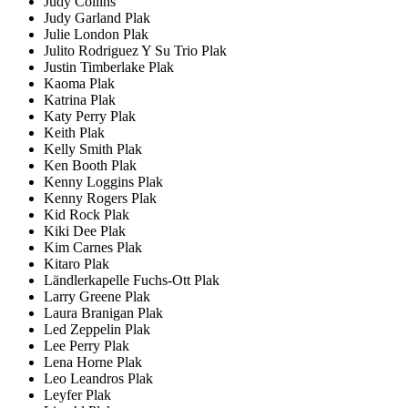
Judy Collins
Judy Garland Plak
Julie London Plak
Julito Rodriguez Y Su Trio Plak
Justin Timberlake Plak
Kaoma Plak
Katrina Plak
Katy Perry Plak
Keith Plak
Kelly Smith Plak
Ken Booth Plak
Kenny Loggins Plak
Kenny Rogers Plak
Kid Rock Plak
Kiki Dee Plak
Kim Carnes Plak
Kitaro Plak
Ländlerkapelle Fuchs-Ott Plak
Larry Greene Plak
Laura Branigan Plak
Led Zeppelin Plak
Lee Perry Plak
Lena Horne Plak
Leo Leandros Plak
Leyfer Plak