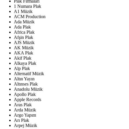
Plak Firmaları
1 Numara Plak
A1 Müzik
ACM Production
Ada Müzik
Ada Plak
Africa Plak
Afşin Plak
AJS Müzik
AK Müzik
AKA Plak
Akif Plak
Alkaya Plak
Alp Plak
Alternatif Müzik
Altın Yayın
Altınses Plak
Anadolu Müzik
Apollo Plak
Apple Records
Aras Plak
Arda Müzik
Argo Yapım
Arı Plak
Arpej Müzik