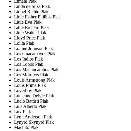
Limahl Plak
Linda de Suza Plak
Lionel Richie Plak
Little Esther Phillips Plak
Little Eva Plak
Little Richard Plak
Little Walter Plak
Lloyd Price Plak
Lolita Plak
Lonnie Johnson Plak
Los Guacamayos Plak
Los Indios Plak
Los Lobos Plak
Los Machucambos Plak
Los Morunos Plak
Louis Armstrong Plak
Louis Prima Plak
Loverboy Plak
Lucienne Delyle Plak
Lucio Battisti Plak
Luis Alberto Plak
Luv Plak
Lynn Anderson Plak
Lynyrd Skynyrd Plak
Machito Plak