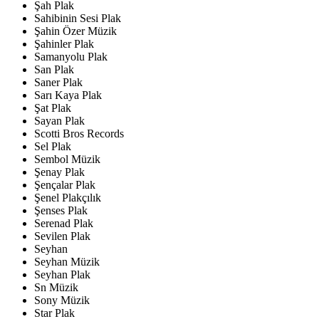
Şah Plak
Sahibinin Sesi Plak
Şahin Özer Müzik
Şahinler Plak
Samanyolu Plak
San Plak
Saner Plak
Sarı Kaya Plak
Şat Plak
Sayan Plak
Scotti Bros Records
Sel Plak
Sembol Müzik
Şenay Plak
Şençalar Plak
Şenel Plakçılık
Şenses Plak
Serenad Plak
Sevilen Plak
Seyhan
Seyhan Müzik
Seyhan Plak
Sn Müzik
Sony Müzik
Star Plak