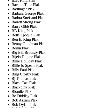
B.B. King Plak
Back in Time Plak
Badfinger Plak
Barbara George Plak
Barbra Streisand Plak
Barrett Strong Plak
Barry Gibb Plak
BB King Plak
Belle Epoque Plak
Ben E. King Plak
Benny Goodman Plak
Berlin Plak
Big Bill Broonzy Plak
Bijelo Dugme Plak
Billie Holliday Plak
Billie Jo Spears Plak
Billy Paul Plak
Bing Crosby Plak
Bj Thomas Plak
Black Cats Plak
Blackpink Plak
Blondie Plak
Bo Diddley Plak
Bob Azzam Plak
Bob Dylan Plak