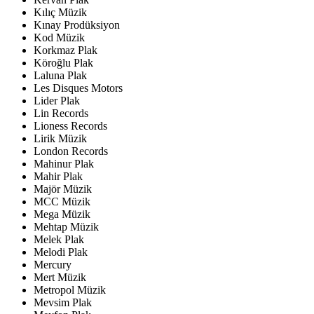
Kılıç Müzik
Kınay Prodüksiyon
Kod Müzik
Korkmaz Plak
Köroğlu Plak
Laluna Plak
Les Disques Motors
Lider Plak
Lin Records
Lioness Records
Lirik Müzik
London Records
Mahinur Plak
Mahir Plak
Majör Müzik
MCC Müzik
Mega Müzik
Mehtap Müzik
Melek Plak
Melodi Plak
Mercury
Mert Müzik
Metropol Müzik
Mevsim Plak