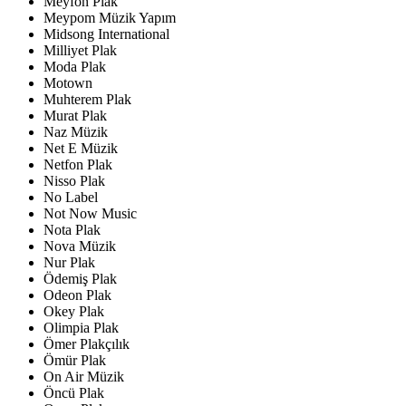
Meyfon Plak
Meypom Müzik Yapım
Midsong International
Milliyet Plak
Moda Plak
Motown
Muhterem Plak
Murat Plak
Naz Müzik
Net E Müzik
Netfon Plak
Nisso Plak
No Label
Not Now Music
Nota Plak
Nova Müzik
Nur Plak
Ödemiş Plak
Odeon Plak
Okey Plak
Olimpia Plak
Ömer Plakçılık
Ömür Plak
On Air Müzik
Öncü Plak