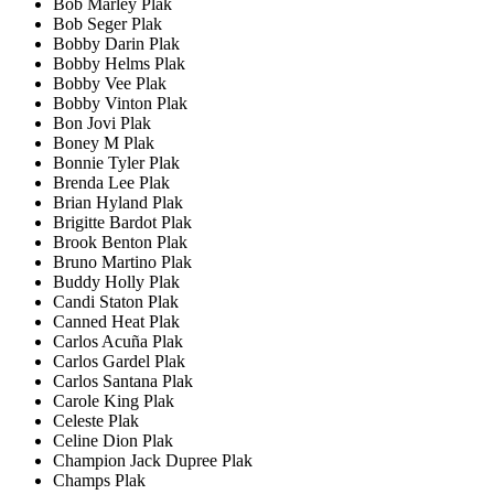
Bob Marley Plak
Bob Seger Plak
Bobby Darin Plak
Bobby Helms Plak
Bobby Vee Plak
Bobby Vinton Plak
Bon Jovi Plak
Boney M Plak
Bonnie Tyler Plak
Brenda Lee Plak
Brian Hyland Plak
Brigitte Bardot Plak
Brook Benton Plak
Bruno Martino Plak
Buddy Holly Plak
Candi Staton Plak
Canned Heat Plak
Carlos Acuña Plak
Carlos Gardel Plak
Carlos Santana Plak
Carole King Plak
Celeste Plak
Celine Dion Plak
Champion Jack Dupree Plak
Champs Plak