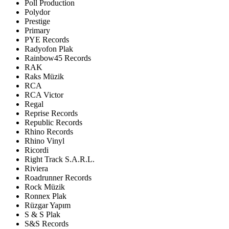
Poll Production
Polydor
Prestige
Primary
PYE Records
Radyofon Plak
Rainbow45 Records
RAK
Raks Müzik
RCA
RCA Victor
Regal
Reprise Records
Republic Records
Rhino Records
Rhino Vinyl
Ricordi
Right Track S.A.R.L.
Riviera
Roadrunner Records
Rock Müzik
Ronnex Plak
Rüzgar Yapım
S & S Plak
S&S Records