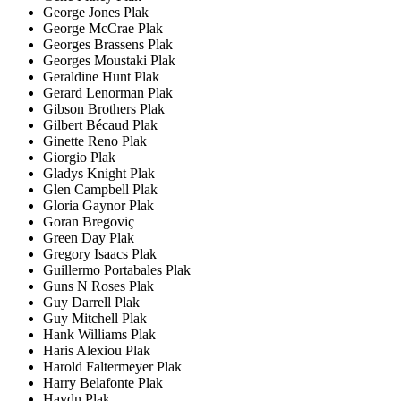
George Jones Plak
George McCrae Plak
Georges Brassens Plak
Georges Moustaki Plak
Geraldine Hunt Plak
Gerard Lenorman Plak
Gibson Brothers Plak
Gilbert Bécaud Plak
Ginette Reno Plak
Giorgio Plak
Gladys Knight Plak
Glen Campbell Plak
Gloria Gaynor Plak
Goran Bregoviç
Green Day Plak
Gregory Isaacs Plak
Guillermo Portabales Plak
Guns N Roses Plak
Guy Darrell Plak
Guy Mitchell Plak
Hank Williams Plak
Haris Alexiou Plak
Harold Faltermeyer Plak
Harry Belafonte Plak
Haydn Plak