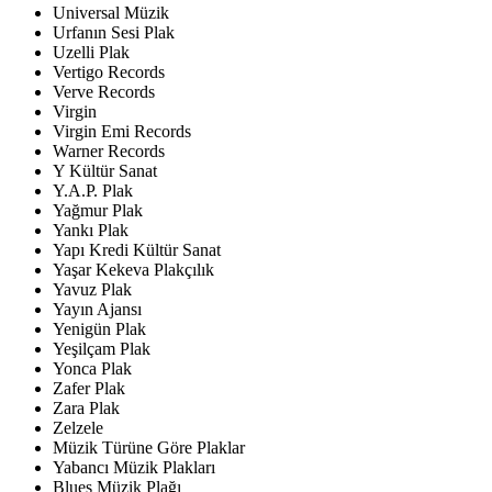
Universal Müzik
Urfanın Sesi Plak
Uzelli Plak
Vertigo Records
Verve Records
Virgin
Virgin Emi Records
Warner Records
Y Kültür Sanat
Y.A.P. Plak
Yağmur Plak
Yankı Plak
Yapı Kredi Kültür Sanat
Yaşar Kekeva Plakçılık
Yavuz Plak
Yayın Ajansı
Yenigün Plak
Yeşilçam Plak
Yonca Plak
Zafer Plak
Zara Plak
Zelzele
Müzik Türüne Göre Plaklar
Yabancı Müzik Plakları
Blues Müzik Plağı