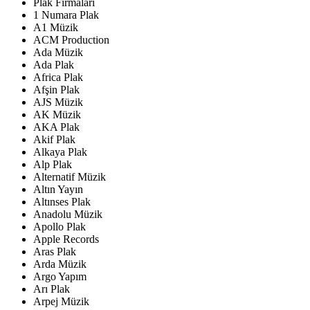
Plak Firmaları
1 Numara Plak
A1 Müzik
ACM Production
Ada Müzik
Ada Plak
Africa Plak
Afşin Plak
AJS Müzik
AK Müzik
AKA Plak
Akif Plak
Alkaya Plak
Alp Plak
Alternatif Müzik
Altın Yayın
Altınses Plak
Anadolu Müzik
Apollo Plak
Apple Records
Aras Plak
Arda Müzik
Argo Yapım
Arı Plak
Arpej Müzik