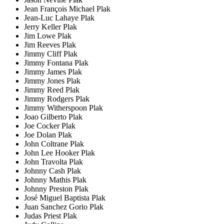
Jean François Michael Plak
Jean-Luc Lahaye Plak
Jerry Keller Plak
Jim Lowe Plak
Jim Reeves Plak
Jimmy Cliff Plak
Jimmy Fontana Plak
Jimmy James Plak
Jimmy Jones Plak
Jimmy Reed Plak
Jimmy Rodgers Plak
Jimmy Witherspoon Plak
Joao Gilberto Plak
Joe Cocker Plak
Joe Dolan Plak
John Coltrane Plak
John Lee Hooker Plak
John Travolta Plak
Johnny Cash Plak
Johnny Mathis Plak
Johnny Preston Plak
José Miguel Baptista Plak
Juan Sanchez Gorio Plak
Judas Priest Plak