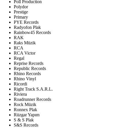
Poll Production
Polydor
Prestige
Primary
PYE Records
Radyofon Plak
Rainbow45 Records
RAK
Raks Müzik
RCA
RCA Victor
Regal
Reprise Records
Republic Records
Rhino Records
Rhino Vinyl
Ricordi
Right Track S.A.R.L.
Riviera
Roadrunner Records
Rock Müzik
Ronnex Plak
Rüzgar Yapım
S & S Plak
S&S Records