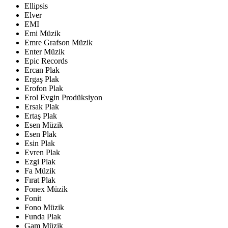
Ellipsis
Elver
EMI
Emi Müzik
Emre Grafson Müzik
Enter Müzik
Epic Records
Ercan Plak
Ergaş Plak
Erofon Plak
Erol Evgin Prodüksiyon
Ersak Plak
Ertaş Plak
Esen Müzik
Esen Plak
Esin Plak
Evren Plak
Ezgi Plak
Fa Müzik
Fırat Plak
Fonex Müzik
Fonit
Fono Müzik
Funda Plak
Gam Müzik