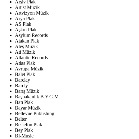
Arşiv Plak
Artist Müzik
Artvizyon Müzik
Arya Plak
AS Plak
Aşkın Plak
Asylum Records
Atakan Plak
Ateş Müzik
Ati Müzik
Atlantic Records
Atlas Plak
Avrupa Müzik
Balet Plak
Barclay
Barcly
Barış Müzik
Başbakanlık B.Y.G.M.
Batı Plak
Bayar Müzik
Bellevue Publishing
Belter
Bestefon Plak
Bey Plak
BI-Music