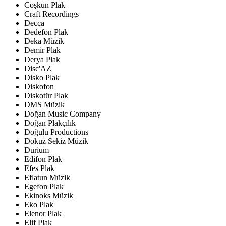
Coşkun Plak
Craft Recordings
Decca
Dedefon Plak
Deka Müzik
Demir Plak
Derya Plak
Disc'AZ
Disko Plak
Diskofon
Diskotür Plak
DMS Müzik
Doğan Music Company
Doğan Plakçılık
Doğulu Productions
Dokuz Sekiz Müzik
Durium
Edifon Plak
Efes Plak
Eflatun Müzik
Egefon Plak
Ekinoks Müzik
Eko Plak
Elenor Plak
Elif Plak