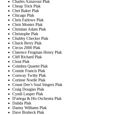
Charles Aznavour Plak
Cheap Trick Plak
Chet Baker Plak
Chicago Plak
Chris Farlowe Plak
Chris Montez Plak
Christian Adam Plak
Christophe Plak
Chubby Checker Plak
Chuck Berry Plak
Circus 2000 Plak
Clarence Frogman Henry Plak
Cliff Richard Plak
Clout Plak
Coimbra Quartet Plak
Connie Francis Plak
Conway Twitty Plak
Corinne Noelle Plak
Count Dee’s Soul Singers Plak
Craig Douglas Plak
Cyndi Lauper Plak
D'artega & His Orchestra Plak
Dalida Plak
Danny Williams Plak
Dave Brubeck Plak