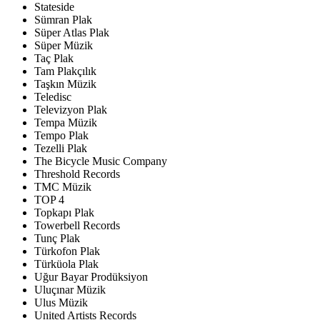
Stateside
Sümran Plak
Süper Atlas Plak
Süper Müzik
Taç Plak
Tam Plakçılık
Taşkın Müzik
Teledisc
Televizyon Plak
Tempa Müzik
Tempo Plak
Tezelli Plak
The Bicycle Music Company
Threshold Records
TMC Müzik
TOP 4
Topkapı Plak
Towerbell Records
Tunç Plak
Türkofon Plak
Türküola Plak
Uğur Bayar Prodüksiyon
Uluçınar Müzik
Ulus Müzik
United Artists Records