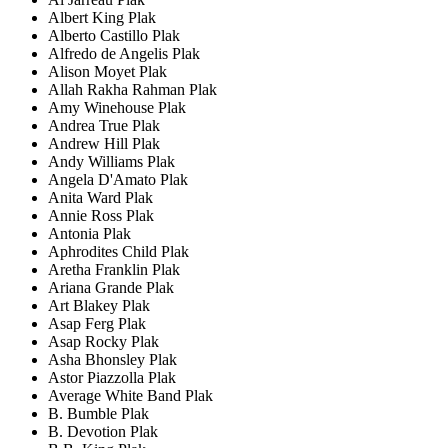
Albert King Plak
Alberto Castillo Plak
Alfredo de Angelis Plak
Alison Moyet Plak
Allah Rakha Rahman Plak
Amy Winehouse Plak
Andrea True Plak
Andrew Hill Plak
Andy Williams Plak
Angela D'Amato Plak
Anita Ward Plak
Annie Ross Plak
Antonia Plak
Aphrodites Child Plak
Aretha Franklin Plak
Ariana Grande Plak
Art Blakey Plak
Asap Ferg Plak
Asap Rocky Plak
Asha Bhonsley Plak
Astor Piazzolla Plak
Average White Band Plak
B. Bumble Plak
B. Devotion Plak