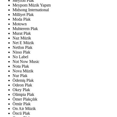
Meyfon Plak
Meypom Müzik Yapım
Midsong International
Milliyet Plak
Moda Plak
Motown
Muhterem Plak
Murat Plak
Naz Müzik
Net E Müzik
Netfon Plak
Nisso Plak
No Label
Not Now Music
Nota Plak
Nova Müzik
Nur Plak
Ödemiş Plak
Odeon Plak
Okey Plak
Olimpia Plak
Ömer Plakçılık
Ömür Plak
On Air Müzik
Öncü Plak