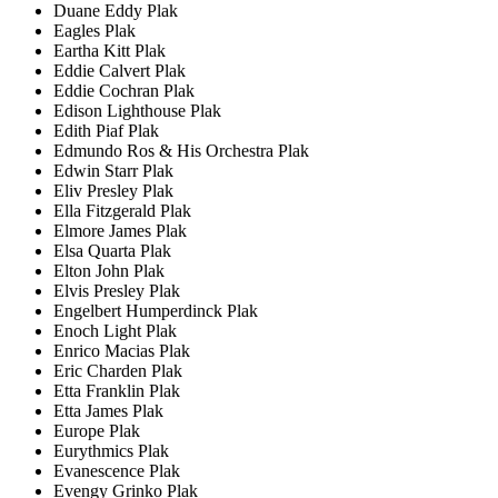
Duane Eddy Plak
Eagles Plak
Eartha Kitt Plak
Eddie Calvert Plak
Eddie Cochran Plak
Edison Lighthouse Plak
Edith Piaf Plak
Edmundo Ros & His Orchestra Plak
Edwin Starr Plak
Eliv Presley Plak
Ella Fitzgerald Plak
Elmore James Plak
Elsa Quarta Plak
Elton John Plak
Elvis Presley Plak
Engelbert Humperdinck Plak
Enoch Light Plak
Enrico Macias Plak
Eric Charden Plak
Etta Franklin Plak
Etta James Plak
Europe Plak
Eurythmics Plak
Evanescence Plak
Evengy Grinko Plak