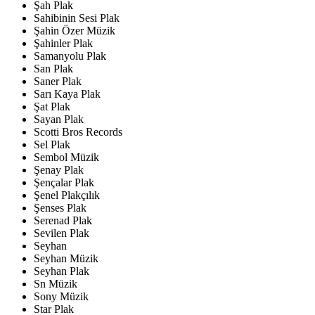
Şah Plak
Sahibinin Sesi Plak
Şahin Özer Müzik
Şahinler Plak
Samanyolu Plak
San Plak
Saner Plak
Sarı Kaya Plak
Şat Plak
Sayan Plak
Scotti Bros Records
Sel Plak
Sembol Müzik
Şenay Plak
Şençalar Plak
Şenel Plakçılık
Şenses Plak
Serenad Plak
Sevilen Plak
Seyhan
Seyhan Müzik
Seyhan Plak
Sn Müzik
Sony Müzik
Star Plak