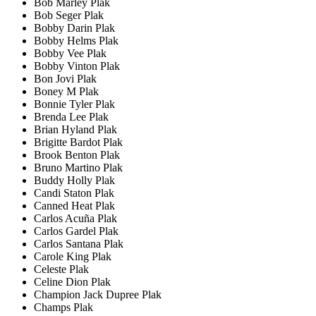
Bob Marley Plak
Bob Seger Plak
Bobby Darin Plak
Bobby Helms Plak
Bobby Vee Plak
Bobby Vinton Plak
Bon Jovi Plak
Boney M Plak
Bonnie Tyler Plak
Brenda Lee Plak
Brian Hyland Plak
Brigitte Bardot Plak
Brook Benton Plak
Bruno Martino Plak
Buddy Holly Plak
Candi Staton Plak
Canned Heat Plak
Carlos Acuña Plak
Carlos Gardel Plak
Carlos Santana Plak
Carole King Plak
Celeste Plak
Celine Dion Plak
Champion Jack Dupree Plak
Champs Plak