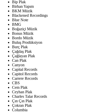
Bip Plak
Birhan Yapım
BKM Müzik
Blackened Recordings
Blue Note
BMG
Boğaziçi Müzik
Bonus Müzik
Bordo Müzik
Buluş Prodüksiyon
Burç Plak
Çağdaş Plak
Çağlayan Plak
Can Plak
Canyon
Capital Records
Capitol Records
Carrere Records
CBS
Cem Plak
Ceyhan Plak
Charles Talar Records
Çın Çın Plak
Çokran Plak
Columbia