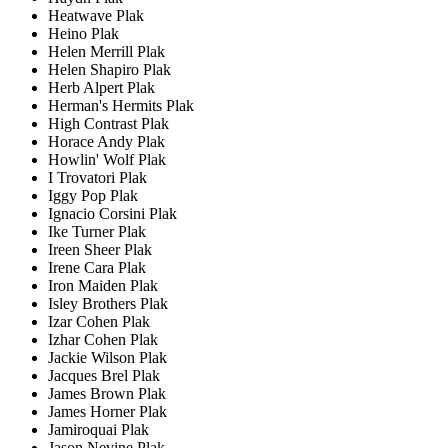
Heatwave Plak
Heino Plak
Helen Merrill Plak
Helen Shapiro Plak
Herb Alpert Plak
Herman's Hermits Plak
High Contrast Plak
Horace Andy Plak
Howlin' Wolf Plak
I Trovatori Plak
Iggy Pop Plak
Ignacio Corsini Plak
Ike Turner Plak
Ireen Sheer Plak
Irene Cara Plak
Iron Maiden Plak
Isley Brothers Plak
Izar Cohen Plak
Izhar Cohen Plak
Jackie Wilson Plak
Jacques Brel Plak
James Brown Plak
James Horner Plak
Jamiroquai Plak
Jason Nevine Plak