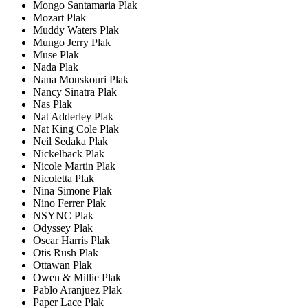
Mongo Santamaria Plak
Mozart Plak
Muddy Waters Plak
Mungo Jerry Plak
Muse Plak
Nada Plak
Nana Mouskouri Plak
Nancy Sinatra Plak
Nas Plak
Nat Adderley Plak
Nat King Cole Plak
Neil Sedaka Plak
Nickelback Plak
Nicole Martin Plak
Nicoletta Plak
Nina Simone Plak
Nino Ferrer Plak
NSYNC Plak
Odyssey Plak
Oscar Harris Plak
Otis Rush Plak
Ottawan Plak
Owen & Millie Plak
Pablo Aranjuez Plak
Paper Lace Plak