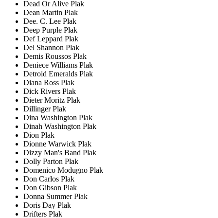
Dead Or Alive Plak
Dean Martin Plak
Dee. C. Lee Plak
Deep Purple Plak
Def Leppard Plak
Del Shannon Plak
Demis Roussos Plak
Deniece Williams Plak
Detroid Emeralds Plak
Diana Ross Plak
Dick Rivers Plak
Dieter Moritz Plak
Dillinger Plak
Dina Washington Plak
Dinah Washington Plak
Dion Plak
Dionne Warwick Plak
Dizzy Man's Band Plak
Dolly Parton Plak
Domenico Modugno Plak
Don Carlos Plak
Don Gibson Plak
Donna Summer Plak
Doris Day Plak
Drifters Plak