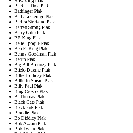
B.B. King Plak
Back in Time Plak
Badfinger Plak
Barbara George Plak
Barbra Streisand Plak
Barrett Strong Plak
Barry Gibb Plak
BB King Plak
Belle Epoque Plak
Ben E. King Plak
Benny Goodman Plak
Berlin Plak
Big Bill Broonzy Plak
Bijelo Dugme Plak
Billie Holliday Plak
Billie Jo Spears Plak
Billy Paul Plak
Bing Crosby Plak
Bj Thomas Plak
Black Cats Plak
Blackpink Plak
Blondie Plak
Bo Diddley Plak
Bob Azzam Plak
Bob Dylan Plak