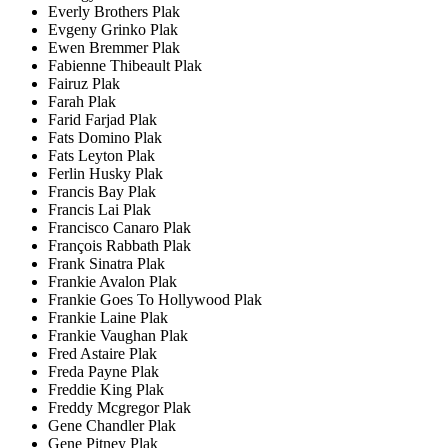
Everly Brothers Plak
Evgeny Grinko Plak
Ewen Bremmer Plak
Fabienne Thibeault Plak
Fairuz Plak
Farah Plak
Farid Farjad Plak
Fats Domino Plak
Fats Leyton Plak
Ferlin Husky Plak
Francis Bay Plak
Francis Lai Plak
Francisco Canaro Plak
François Rabbath Plak
Frank Sinatra Plak
Frankie Avalon Plak
Frankie Goes To Hollywood Plak
Frankie Laine Plak
Frankie Vaughan Plak
Fred Astaire Plak
Freda Payne Plak
Freddie King Plak
Freddy Mcgregor Plak
Gene Chandler Plak
Gene Pitney Plak