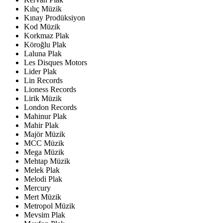
Kılıç Müzik
Kınay Prodüksiyon
Kod Müzik
Korkmaz Plak
Köroğlu Plak
Laluna Plak
Les Disques Motors
Lider Plak
Lin Records
Lioness Records
Lirik Müzik
London Records
Mahinur Plak
Mahir Plak
Majör Müzik
MCC Müzik
Mega Müzik
Mehtap Müzik
Melek Plak
Melodi Plak
Mercury
Mert Müzik
Metropol Müzik
Mevsim Plak