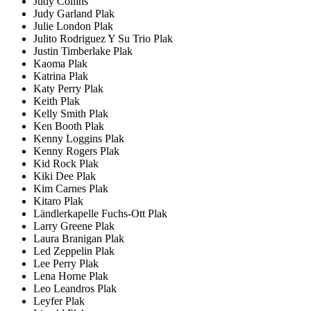
Judy Collins
Judy Garland Plak
Julie London Plak
Julito Rodriguez Y Su Trio Plak
Justin Timberlake Plak
Kaoma Plak
Katrina Plak
Katy Perry Plak
Keith Plak
Kelly Smith Plak
Ken Booth Plak
Kenny Loggins Plak
Kenny Rogers Plak
Kid Rock Plak
Kiki Dee Plak
Kim Carnes Plak
Kitaro Plak
Ländlerkapelle Fuchs-Ott Plak
Larry Greene Plak
Laura Branigan Plak
Led Zeppelin Plak
Lee Perry Plak
Lena Horne Plak
Leo Leandros Plak
Leyfer Plak