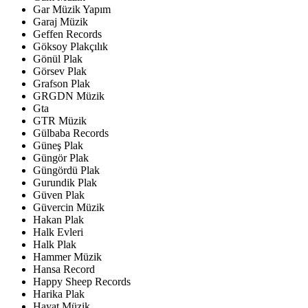
Gar Müzik Yapım
Garaj Müzik
Geffen Records
Göksoy Plakçılık
Gönül Plak
Görsev Plak
Grafson Plak
GRGDN Müzik
Gta
GTR Müzik
Gülbaba Records
Güneş Plak
Güngör Plak
Güngördü Plak
Gurundik Plak
Güven Plak
Güvercin Müzik
Hakan Plak
Halk Evleri
Halk Plak
Hammer Müzik
Hansa Record
Happy Sheep Records
Harika Plak
Hayat Müzik