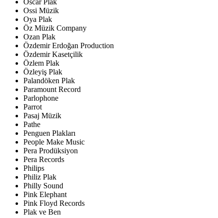
Oscar Plak
Ossi Müzik
Oya Plak
Öz Müzik Company
Ozan Plak
Özdemir Erdoğan Production
Özdemir Kasetçilik
Özlem Plak
Özleyiş Plak
Palandöken Plak
Paramount Record
Parlophone
Parrot
Pasaj Müzik
Pathe
Penguen Plakları
People Make Music
Pera Prodüksiyon
Pera Records
Philips
Philiz Plak
Philly Sound
Pink Elephant
Pink Floyd Records
Plak ve Ben