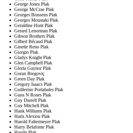
George Jones Plak
George McCrae Plak
Georges Brassens Plak
Georges Moustaki Plak
Geraldine Hunt Plak
Gerard Lenorman Plak
Gibson Brothers Plak
Gilbert Bécaud Plak
Ginette Reno Plak
Giorgio Plak
Gladys Knight Plak
Glen Campbell Plak
Gloria Gaynor Plak
Goran Bregoviç
Green Day Plak
Gregory Isaacs Plak
Guillermo Portabales Plak
Guns N Roses Plak
Guy Darrell Plak
Guy Mitchell Plak
Hank Williams Plak
Haris Alexiou Plak
Harold Faltermeyer Plak
Harry Belafonte Plak
Haydn Plak