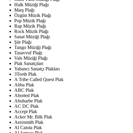
Halk Müziği Plağı
Marş Plağı
Özgün Müzik Plağı
Pop Müzik Plağı
Rap Müzik Plağı
Rock Müzik Plağı
Sanat Müziği Plağı
Şiir Plağı
Tango Müziği Plağı
Tasavvuf Plağı
Vals Müziği Plağı
Plak Sanatçıları
Yabancı Sanatçı Plakları
3Teeth Plak
A Tribe Called Quest Plak
Abba Plak
ABC Plak
Aborted Plak
Abuharbe Plak
AC DC Plak
Accept Plak
Acker Mr. Bilk Plak
Aerosmith Plak
Al Caiola Plak
Al Jarreau Plak