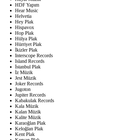
HDF Yapım
Hear Music
Helvetia
Hey Plak
Hispavox
Hop Plak
Hülya Plak
Hürriyet Plak
İkizler Plak
Interscope Records
Island Records
İstanbul Plak
İz Müzik
Jest Müzik
Joker Records
Jugoton
Jupiter Records
Kabakulak Records
Kala Müzik
Kalan Müzik
Kalite Müzik
Karaoğlan Plak
Keloğlan Plak
Kent Plak
Kervan Plak