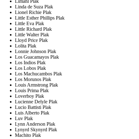
Limahl Plak
Linda de Suza Plak
Lionel Richie Plak
Little Esther Phillips Plak
Little Eva Plak
Little Richard Plak
Little Walter Plak
Lloyd Price Plak
Lolita Plak
Lonnie Johnson Plak
Los Guacamayos Plak
Los Indios Plak
Los Lobos Plak
Los Machucambos Plak
Los Morunos Plak
Louis Armstrong Plak
Louis Prima Plak
Loverboy Plak
Lucienne Delyle Plak
Lucio Battisti Plak
Luis Alberto Plak
Luv Plak
Lynn Anderson Plak
Lynyrd Skynyrd Plak
Machito Plak