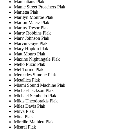
Manhattans Plak
Manic Street Preachers Plak
Marietta Plak
Marilyn Monroe Plak
Marion Maerz Plak
Marius Tresor Plak
Marty Robbins Plak
Marv Johnson Plak
Marvin Gaye Plak
Mary Hopkin Plak
Matt Monro Plak
Maxine Nightingale Plak
Meho Puzic Plak
Mel Torme Plak
Mercedes Simone Plak
Metallica Plak
Miami Sound Machine Plak
Michael Jackson Plak
Michael Sembello Plak
Mikis Theodorakis Plak
Miles Davis Plak
Milva Plak
Mina Plak
Mireille Mathieu Plak
Mistral Plak