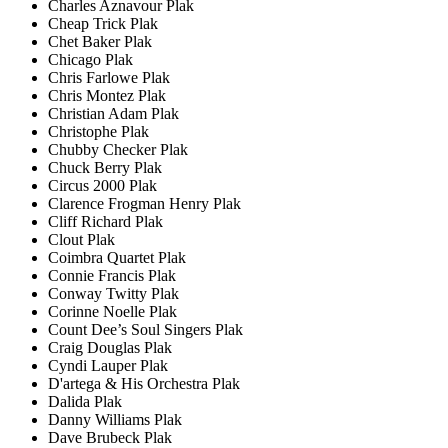
Charles Aznavour Plak
Cheap Trick Plak
Chet Baker Plak
Chicago Plak
Chris Farlowe Plak
Chris Montez Plak
Christian Adam Plak
Christophe Plak
Chubby Checker Plak
Chuck Berry Plak
Circus 2000 Plak
Clarence Frogman Henry Plak
Cliff Richard Plak
Clout Plak
Coimbra Quartet Plak
Connie Francis Plak
Conway Twitty Plak
Corinne Noelle Plak
Count Dee’s Soul Singers Plak
Craig Douglas Plak
Cyndi Lauper Plak
D'artega & His Orchestra Plak
Dalida Plak
Danny Williams Plak
Dave Brubeck Plak