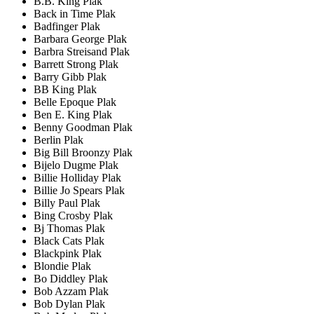
B.B. King Plak
Back in Time Plak
Badfinger Plak
Barbara George Plak
Barbra Streisand Plak
Barrett Strong Plak
Barry Gibb Plak
BB King Plak
Belle Epoque Plak
Ben E. King Plak
Benny Goodman Plak
Berlin Plak
Big Bill Broonzy Plak
Bijelo Dugme Plak
Billie Holliday Plak
Billie Jo Spears Plak
Billy Paul Plak
Bing Crosby Plak
Bj Thomas Plak
Black Cats Plak
Blackpink Plak
Blondie Plak
Bo Diddley Plak
Bob Azzam Plak
Bob Dylan Plak