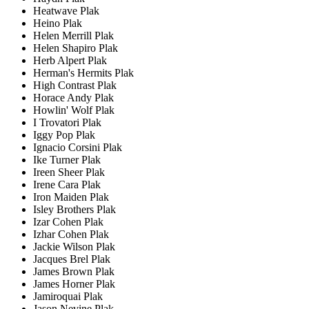
Heatwave Plak
Heino Plak
Helen Merrill Plak
Helen Shapiro Plak
Herb Alpert Plak
Herman's Hermits Plak
High Contrast Plak
Horace Andy Plak
Howlin' Wolf Plak
I Trovatori Plak
Iggy Pop Plak
Ignacio Corsini Plak
Ike Turner Plak
Ireen Sheer Plak
Irene Cara Plak
Iron Maiden Plak
Isley Brothers Plak
Izar Cohen Plak
Izhar Cohen Plak
Jackie Wilson Plak
Jacques Brel Plak
James Brown Plak
James Horner Plak
Jamiroquai Plak
Jason Nevine Plak