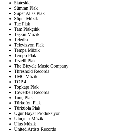
Stateside
Sümran Plak
Süper Atlas Plak
Süper Müzik
Taç Plak
Tam Plakçılık
Taşkın Müzik
Teledisc
Televizyon Plak
Tempa Müzik
Tempo Plak
Tezelli Plak
The Bicycle Music Company
Threshold Records
TMC Müzik
TOP 4
Topkapı Plak
Towerbell Records
Tunç Plak
Türkofon Plak
Türküola Plak
Uğur Bayar Prodüksiyon
Uluçınar Müzik
Ulus Müzik
United Artists Records