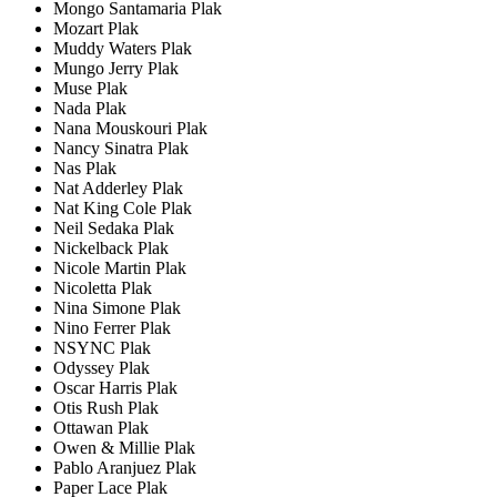
Mongo Santamaria Plak
Mozart Plak
Muddy Waters Plak
Mungo Jerry Plak
Muse Plak
Nada Plak
Nana Mouskouri Plak
Nancy Sinatra Plak
Nas Plak
Nat Adderley Plak
Nat King Cole Plak
Neil Sedaka Plak
Nickelback Plak
Nicole Martin Plak
Nicoletta Plak
Nina Simone Plak
Nino Ferrer Plak
NSYNC Plak
Odyssey Plak
Oscar Harris Plak
Otis Rush Plak
Ottawan Plak
Owen & Millie Plak
Pablo Aranjuez Plak
Paper Lace Plak