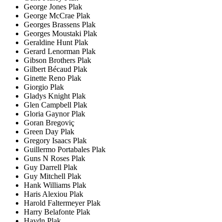
George Jones Plak
George McCrae Plak
Georges Brassens Plak
Georges Moustaki Plak
Geraldine Hunt Plak
Gerard Lenorman Plak
Gibson Brothers Plak
Gilbert Bécaud Plak
Ginette Reno Plak
Giorgio Plak
Gladys Knight Plak
Glen Campbell Plak
Gloria Gaynor Plak
Goran Bregoviç
Green Day Plak
Gregory Isaacs Plak
Guillermo Portabales Plak
Guns N Roses Plak
Guy Darrell Plak
Guy Mitchell Plak
Hank Williams Plak
Haris Alexiou Plak
Harold Faltermeyer Plak
Harry Belafonte Plak
Haydn Plak