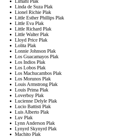
Limahl Plak
Linda de Suza Plak
Lionel Richie Plak
Little Esther Phillips Plak
Little Eva Plak
Little Richard Plak
Little Walter Plak
Lloyd Price Plak
Lolita Plak
Lonnie Johnson Plak
Los Guacamayos Plak
Los Indios Plak
Los Lobos Plak
Los Machucambos Plak
Los Morunos Plak
Louis Armstrong Plak
Louis Prima Plak
Loverboy Plak
Lucienne Delyle Plak
Lucio Battisti Plak
Luis Alberto Plak
Luv Plak
Lynn Anderson Plak
Lynyrd Skynyrd Plak
Machito Plak