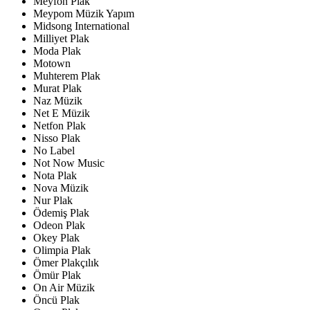
Meyfon Plak
Meypom Müzik Yapım
Midsong International
Milliyet Plak
Moda Plak
Motown
Muhterem Plak
Murat Plak
Naz Müzik
Net E Müzik
Netfon Plak
Nisso Plak
No Label
Not Now Music
Nota Plak
Nova Müzik
Nur Plak
Ödemiş Plak
Odeon Plak
Okey Plak
Olimpia Plak
Ömer Plakçılık
Ömür Plak
On Air Müzik
Öncü Plak