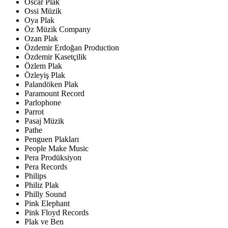
Oscar Plak
Ossi Müzik
Oya Plak
Öz Müzik Company
Ozan Plak
Özdemir Erdoğan Production
Özdemir Kasetçilik
Özlem Plak
Özleyiş Plak
Palandöken Plak
Paramount Record
Parlophone
Parrot
Pasaj Müzik
Pathe
Penguen Plakları
People Make Music
Pera Prodüksiyon
Pera Records
Philips
Philiz Plak
Philly Sound
Pink Elephant
Pink Floyd Records
Plak ve Ben