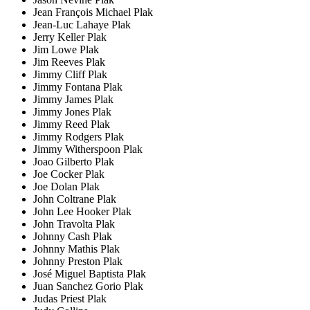
Jean François Michael Plak
Jean-Luc Lahaye Plak
Jerry Keller Plak
Jim Lowe Plak
Jim Reeves Plak
Jimmy Cliff Plak
Jimmy Fontana Plak
Jimmy James Plak
Jimmy Jones Plak
Jimmy Reed Plak
Jimmy Rodgers Plak
Jimmy Witherspoon Plak
Joao Gilberto Plak
Joe Cocker Plak
Joe Dolan Plak
John Coltrane Plak
John Lee Hooker Plak
John Travolta Plak
Johnny Cash Plak
Johnny Mathis Plak
Johnny Preston Plak
José Miguel Baptista Plak
Juan Sanchez Gorio Plak
Judas Priest Plak