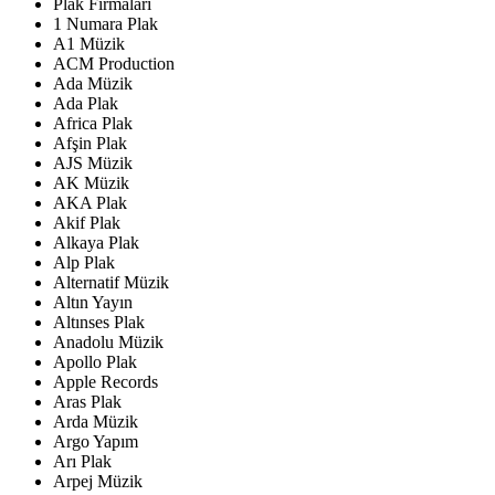
Plak Firmaları
1 Numara Plak
A1 Müzik
ACM Production
Ada Müzik
Ada Plak
Africa Plak
Afşin Plak
AJS Müzik
AK Müzik
AKA Plak
Akif Plak
Alkaya Plak
Alp Plak
Alternatif Müzik
Altın Yayın
Altınses Plak
Anadolu Müzik
Apollo Plak
Apple Records
Aras Plak
Arda Müzik
Argo Yapım
Arı Plak
Arpej Müzik