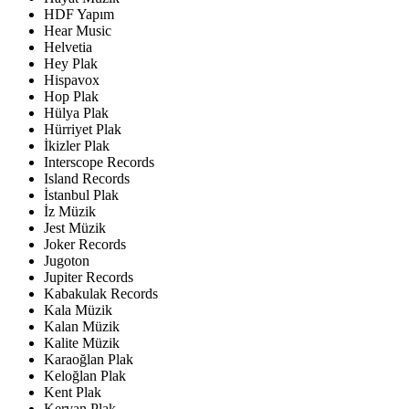
HDF Yapım
Hear Music
Helvetia
Hey Plak
Hispavox
Hop Plak
Hülya Plak
Hürriyet Plak
İkizler Plak
Interscope Records
Island Records
İstanbul Plak
İz Müzik
Jest Müzik
Joker Records
Jugoton
Jupiter Records
Kabakulak Records
Kala Müzik
Kalan Müzik
Kalite Müzik
Karaoğlan Plak
Keloğlan Plak
Kent Plak
Kervan Plak