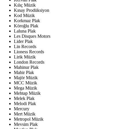
Kılıç Müzik
Kınay Prodüksiyon
Kod Müzik
Korkmaz Plak
Köroğlu Plak
Laluna Plak
Les Disques Motors
Lider Plak
Lin Records
Lioness Records
Lirik Müzik
London Records
Mahinur Plak
Mahir Plak
Majör Müzik
MCC Müzik
Mega Müzik
Mehtap Müzik
Melek Plak
Melodi Plak
Mercury
Mert Müzik
Metropol Müzik
Mevsim Plak