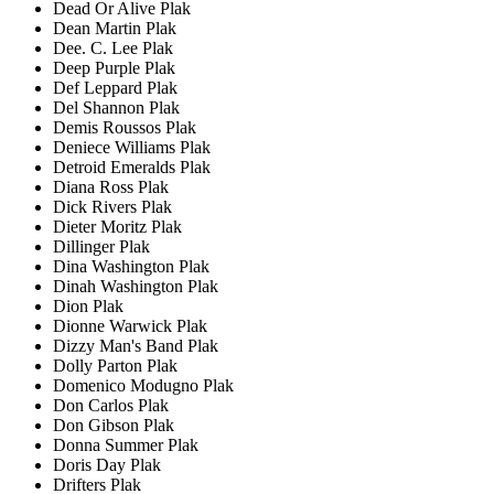
Dead Or Alive Plak
Dean Martin Plak
Dee. C. Lee Plak
Deep Purple Plak
Def Leppard Plak
Del Shannon Plak
Demis Roussos Plak
Deniece Williams Plak
Detroid Emeralds Plak
Diana Ross Plak
Dick Rivers Plak
Dieter Moritz Plak
Dillinger Plak
Dina Washington Plak
Dinah Washington Plak
Dion Plak
Dionne Warwick Plak
Dizzy Man's Band Plak
Dolly Parton Plak
Domenico Modugno Plak
Don Carlos Plak
Don Gibson Plak
Donna Summer Plak
Doris Day Plak
Drifters Plak