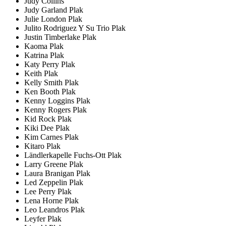
Judy Collins
Judy Garland Plak
Julie London Plak
Julito Rodriguez Y Su Trio Plak
Justin Timberlake Plak
Kaoma Plak
Katrina Plak
Katy Perry Plak
Keith Plak
Kelly Smith Plak
Ken Booth Plak
Kenny Loggins Plak
Kenny Rogers Plak
Kid Rock Plak
Kiki Dee Plak
Kim Carnes Plak
Kitaro Plak
Ländlerkapelle Fuchs-Ott Plak
Larry Greene Plak
Laura Branigan Plak
Led Zeppelin Plak
Lee Perry Plak
Lena Horne Plak
Leo Leandros Plak
Leyfer Plak