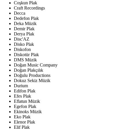
Coşkun Plak
Craft Recordings
Decca
Dedefon Plak
Deka Müzik
Demir Plak
Derya Plak
Disc'AZ
Disko Plak
Diskofon
Diskotür Plak
DMS Müzik
Doğan Music Company
Doğan Plakçılık
Doğulu Productions
Dokuz Sekiz Müzik
Durium
Edifon Plak
Efes Plak
Eflatun Müzik
Egefon Plak
Ekinoks Müzik
Eko Plak
Elenor Plak
Elif Plak