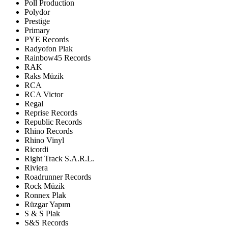
Poll Production
Polydor
Prestige
Primary
PYE Records
Radyofon Plak
Rainbow45 Records
RAK
Raks Müzik
RCA
RCA Victor
Regal
Reprise Records
Republic Records
Rhino Records
Rhino Vinyl
Ricordi
Right Track S.A.R.L.
Riviera
Roadrunner Records
Rock Müzik
Ronnex Plak
Rüzgar Yapım
S & S Plak
S&S Records