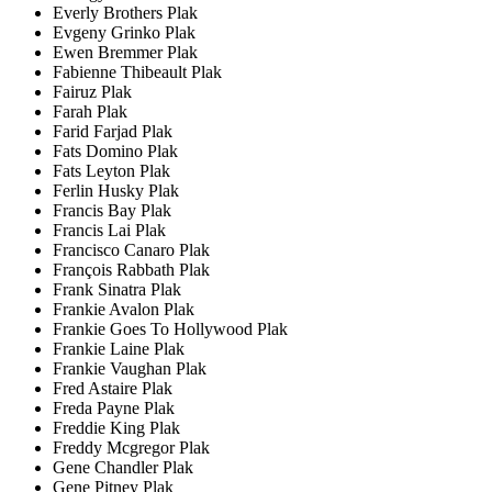
Everly Brothers Plak
Evgeny Grinko Plak
Ewen Bremmer Plak
Fabienne Thibeault Plak
Fairuz Plak
Farah Plak
Farid Farjad Plak
Fats Domino Plak
Fats Leyton Plak
Ferlin Husky Plak
Francis Bay Plak
Francis Lai Plak
Francisco Canaro Plak
François Rabbath Plak
Frank Sinatra Plak
Frankie Avalon Plak
Frankie Goes To Hollywood Plak
Frankie Laine Plak
Frankie Vaughan Plak
Fred Astaire Plak
Freda Payne Plak
Freddie King Plak
Freddy Mcgregor Plak
Gene Chandler Plak
Gene Pitney Plak