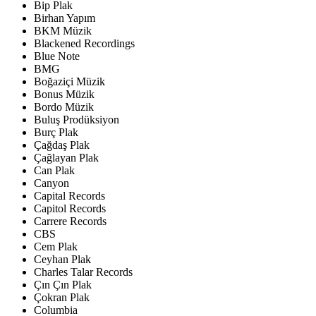
Bip Plak
Birhan Yapım
BKM Müzik
Blackened Recordings
Blue Note
BMG
Boğaziçi Müzik
Bonus Müzik
Bordo Müzik
Buluş Prodüksiyon
Burç Plak
Çağdaş Plak
Çağlayan Plak
Can Plak
Canyon
Capital Records
Capitol Records
Carrere Records
CBS
Cem Plak
Ceyhan Plak
Charles Talar Records
Çın Çın Plak
Çokran Plak
Columbia