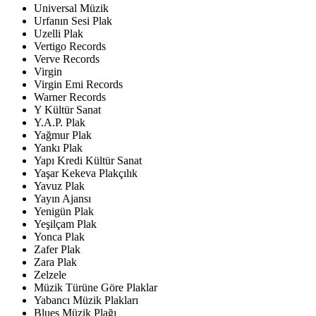
Universal Müzik
Urfanın Sesi Plak
Uzelli Plak
Vertigo Records
Verve Records
Virgin
Virgin Emi Records
Warner Records
Y Kültür Sanat
Y.A.P. Plak
Yağmur Plak
Yankı Plak
Yapı Kredi Kültür Sanat
Yaşar Kekeva Plakçılık
Yavuz Plak
Yayın Ajansı
Yenigün Plak
Yeşilçam Plak
Yonca Plak
Zafer Plak
Zara Plak
Zelzele
Müzik Türüne Göre Plaklar
Yabancı Müzik Plakları
Blues Müzik Plağı