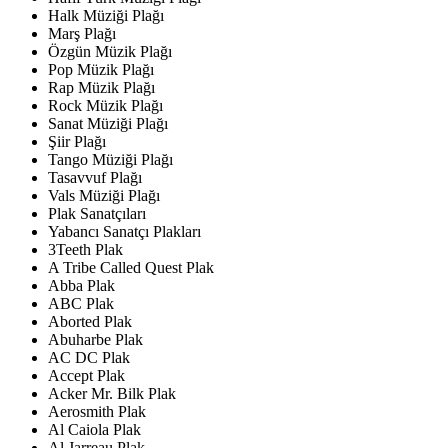
Halk Müziği Plağı
Marş Plağı
Özgün Müzik Plağı
Pop Müzik Plağı
Rap Müzik Plağı
Rock Müzik Plağı
Sanat Müziği Plağı
Şiir Plağı
Tango Müziği Plağı
Tasavvuf Plağı
Vals Müziği Plağı
Plak Sanatçıları
Yabancı Sanatçı Plakları
3Teeth Plak
A Tribe Called Quest Plak
Abba Plak
ABC Plak
Aborted Plak
Abuharbe Plak
AC DC Plak
Accept Plak
Acker Mr. Bilk Plak
Aerosmith Plak
Al Caiola Plak
Al Jarreau Plak