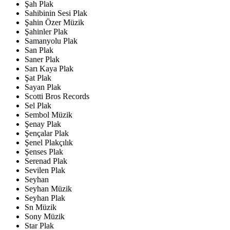
Şah Plak
Sahibinin Sesi Plak
Şahin Özer Müzik
Şahinler Plak
Samanyolu Plak
San Plak
Saner Plak
Sarı Kaya Plak
Şat Plak
Sayan Plak
Scotti Bros Records
Sel Plak
Sembol Müzik
Şenay Plak
Şençalar Plak
Şenel Plakçılık
Şenses Plak
Serenad Plak
Sevilen Plak
Seyhan
Seyhan Müzik
Seyhan Plak
Sn Müzik
Sony Müzik
Star Plak