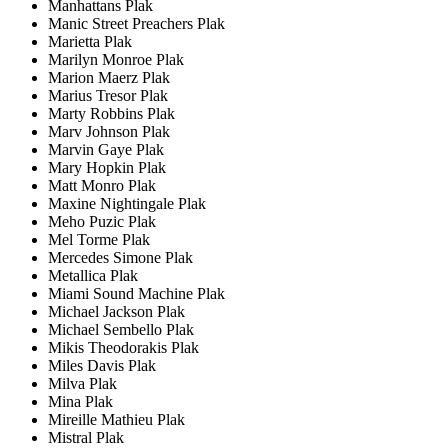
Manhattans Plak
Manic Street Preachers Plak
Marietta Plak
Marilyn Monroe Plak
Marion Maerz Plak
Marius Tresor Plak
Marty Robbins Plak
Marv Johnson Plak
Marvin Gaye Plak
Mary Hopkin Plak
Matt Monro Plak
Maxine Nightingale Plak
Meho Puzic Plak
Mel Torme Plak
Mercedes Simone Plak
Metallica Plak
Miami Sound Machine Plak
Michael Jackson Plak
Michael Sembello Plak
Mikis Theodorakis Plak
Miles Davis Plak
Milva Plak
Mina Plak
Mireille Mathieu Plak
Mistral Plak