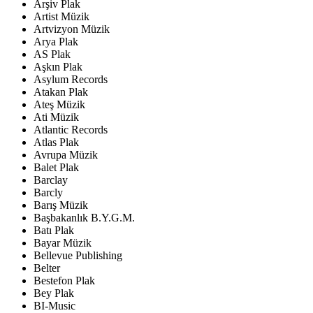
Arşiv Plak
Artist Müzik
Artvizyon Müzik
Arya Plak
AS Plak
Aşkın Plak
Asylum Records
Atakan Plak
Ateş Müzik
Ati Müzik
Atlantic Records
Atlas Plak
Avrupa Müzik
Balet Plak
Barclay
Barcly
Barış Müzik
Başbakanlık B.Y.G.M.
Batı Plak
Bayar Müzik
Bellevue Publishing
Belter
Bestefon Plak
Bey Plak
BI-Music