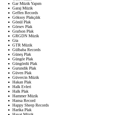
Gar Müzik Yapım
Garaj Müzik
Geffen Records
Göksoy Plakçılık
Gönül Plak
Görsev Plak
Grafson Plak
GRGDN Müzik
Gta
GTR Müzik
Gülbaba Records
Güneş Plak
Güngör Plak
Güngördü Plak
Gurundik Plak
Güven Plak
Güvercin Müzik
Hakan Plak
Halk Evleri
Halk Plak
Hammer Müzik
Hansa Record
Happy Sheep Records
Harika Plak
Hayat Müzik