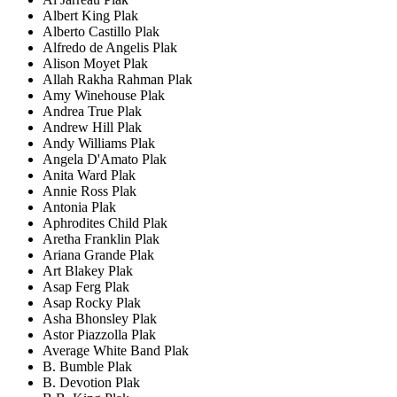
Albert King Plak
Alberto Castillo Plak
Alfredo de Angelis Plak
Alison Moyet Plak
Allah Rakha Rahman Plak
Amy Winehouse Plak
Andrea True Plak
Andrew Hill Plak
Andy Williams Plak
Angela D'Amato Plak
Anita Ward Plak
Annie Ross Plak
Antonia Plak
Aphrodites Child Plak
Aretha Franklin Plak
Ariana Grande Plak
Art Blakey Plak
Asap Ferg Plak
Asap Rocky Plak
Asha Bhonsley Plak
Astor Piazzolla Plak
Average White Band Plak
B. Bumble Plak
B. Devotion Plak