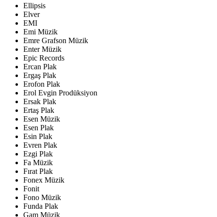
Ellipsis
Elver
EMI
Emi Müzik
Emre Grafson Müzik
Enter Müzik
Epic Records
Ercan Plak
Ergaş Plak
Erofon Plak
Erol Evgin Prodüksiyon
Ersak Plak
Ertaş Plak
Esen Müzik
Esen Plak
Esin Plak
Evren Plak
Ezgi Plak
Fa Müzik
Fırat Plak
Fonex Müzik
Fonit
Fono Müzik
Funda Plak
Gam Müzik