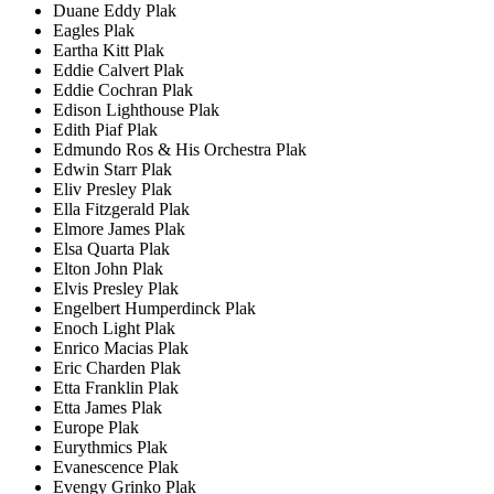
Duane Eddy Plak
Eagles Plak
Eartha Kitt Plak
Eddie Calvert Plak
Eddie Cochran Plak
Edison Lighthouse Plak
Edith Piaf Plak
Edmundo Ros & His Orchestra Plak
Edwin Starr Plak
Eliv Presley Plak
Ella Fitzgerald Plak
Elmore James Plak
Elsa Quarta Plak
Elton John Plak
Elvis Presley Plak
Engelbert Humperdinck Plak
Enoch Light Plak
Enrico Macias Plak
Eric Charden Plak
Etta Franklin Plak
Etta James Plak
Europe Plak
Eurythmics Plak
Evanescence Plak
Evengy Grinko Plak