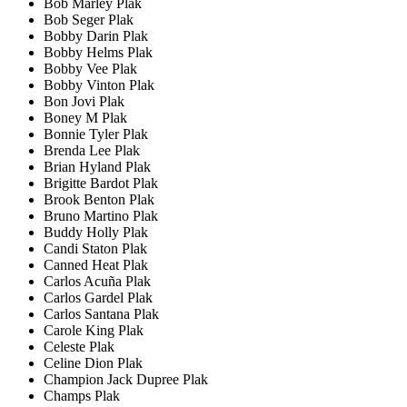
Bob Marley Plak
Bob Seger Plak
Bobby Darin Plak
Bobby Helms Plak
Bobby Vee Plak
Bobby Vinton Plak
Bon Jovi Plak
Boney M Plak
Bonnie Tyler Plak
Brenda Lee Plak
Brian Hyland Plak
Brigitte Bardot Plak
Brook Benton Plak
Bruno Martino Plak
Buddy Holly Plak
Candi Staton Plak
Canned Heat Plak
Carlos Acuña Plak
Carlos Gardel Plak
Carlos Santana Plak
Carole King Plak
Celeste Plak
Celine Dion Plak
Champion Jack Dupree Plak
Champs Plak