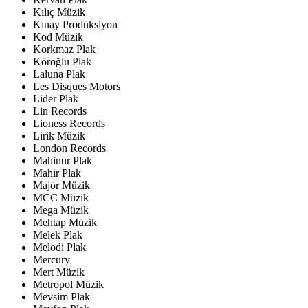
Kılıç Müzik
Kınay Prodüksiyon
Kod Müzik
Korkmaz Plak
Köroğlu Plak
Laluna Plak
Les Disques Motors
Lider Plak
Lin Records
Lioness Records
Lirik Müzik
London Records
Mahinur Plak
Mahir Plak
Majör Müzik
MCC Müzik
Mega Müzik
Mehtap Müzik
Melek Plak
Melodi Plak
Mercury
Mert Müzik
Metropol Müzik
Mevsim Plak