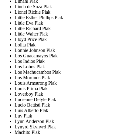
Limahl Plak
Linda de Suza Plak
Lionel Richie Plak
Little Esther Phillips Plak
Little Eva Plak
Little Richard Plak
Little Walter Plak
Lloyd Price Plak
Lolita Plak
Lonnie Johnson Plak
Los Guacamayos Plak
Los Indios Plak
Los Lobos Plak
Los Machucambos Plak
Los Morunos Plak
Louis Armstrong Plak
Louis Prima Plak
Loverboy Plak
Lucienne Delyle Plak
Lucio Battisti Plak
Luis Alberto Plak
Luv Plak
Lynn Anderson Plak
Lynyrd Skynyrd Plak
Machito Plak