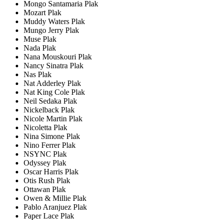
Mongo Santamaria Plak
Mozart Plak
Muddy Waters Plak
Mungo Jerry Plak
Muse Plak
Nada Plak
Nana Mouskouri Plak
Nancy Sinatra Plak
Nas Plak
Nat Adderley Plak
Nat King Cole Plak
Neil Sedaka Plak
Nickelback Plak
Nicole Martin Plak
Nicoletta Plak
Nina Simone Plak
Nino Ferrer Plak
NSYNC Plak
Odyssey Plak
Oscar Harris Plak
Otis Rush Plak
Ottawan Plak
Owen & Millie Plak
Pablo Aranjuez Plak
Paper Lace Plak