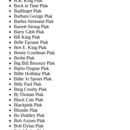
B.B. King Plak
Back in Time Plak
Badfinger Plak
Barbara George Plak
Barbra Streisand Plak
Barrett Strong Plak
Barry Gibb Plak
BB King Plak
Belle Epoque Plak
Ben E. King Plak
Benny Goodman Plak
Berlin Plak
Big Bill Broonzy Plak
Bijelo Dugme Plak
Billie Holliday Plak
Billie Jo Spears Plak
Billy Paul Plak
Bing Crosby Plak
Bj Thomas Plak
Black Cats Plak
Blackpink Plak
Blondie Plak
Bo Diddley Plak
Bob Azzam Plak
Bob Dylan Plak