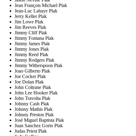
Jean François Michael Plak
Jean-Luc Lahaye Plak
Jerry Keller Plak
Jim Lowe Plak
Jim Reeves Plak
Jimmy Cliff Plak
Jimmy Fontana Plak
Jimmy James Plak
Jimmy Jones Plak
Jimmy Reed Plak
Jimmy Rodgers Plak
Jimmy Witherspoon Plak
Joao Gilberto Plak
Joe Cocker Plak
Joe Dolan Plak
John Coltrane Plak
John Lee Hooker Plak
John Travolta Plak
Johnny Cash Plak
Johnny Mathis Plak
Johnny Preston Plak
José Miguel Baptista Plak
Juan Sanchez Gorio Plak
Judas Priest Plak