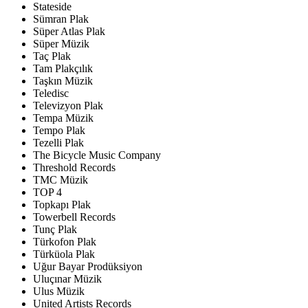
Stateside
Sümran Plak
Süper Atlas Plak
Süper Müzik
Taç Plak
Tam Plakçılık
Taşkın Müzik
Teledisc
Televizyon Plak
Tempa Müzik
Tempo Plak
Tezelli Plak
The Bicycle Music Company
Threshold Records
TMC Müzik
TOP 4
Topkapı Plak
Towerbell Records
Tunç Plak
Türkofon Plak
Türküola Plak
Uğur Bayar Prodüksiyon
Uluçınar Müzik
Ulus Müzik
United Artists Records