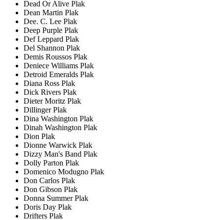
Dead Or Alive Plak
Dean Martin Plak
Dee. C. Lee Plak
Deep Purple Plak
Def Leppard Plak
Del Shannon Plak
Demis Roussos Plak
Deniece Williams Plak
Detroid Emeralds Plak
Diana Ross Plak
Dick Rivers Plak
Dieter Moritz Plak
Dillinger Plak
Dina Washington Plak
Dinah Washington Plak
Dion Plak
Dionne Warwick Plak
Dizzy Man's Band Plak
Dolly Parton Plak
Domenico Modugno Plak
Don Carlos Plak
Don Gibson Plak
Donna Summer Plak
Doris Day Plak
Drifters Plak