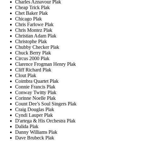
Charles Aznavour Plak
Cheap Trick Plak
Chet Baker Plak
Chicago Plak
Chris Farlowe Plak
Chris Montez Plak
Christian Adam Plak
Christophe Plak
Chubby Checker Plak
Chuck Berry Plak
Circus 2000 Plak
Clarence Frogman Henry Plak
Cliff Richard Plak
Clout Plak
Coimbra Quartet Plak
Connie Francis Plak
Conway Twitty Plak
Corinne Noelle Plak
Count Dee’s Soul Singers Plak
Craig Douglas Plak
Cyndi Lauper Plak
D'artega & His Orchestra Plak
Dalida Plak
Danny Williams Plak
Dave Brubeck Plak