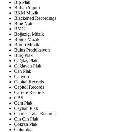
Bip Plak
Birhan Yapım
BKM Müzik
Blackened Recordings
Blue Note
BMG
Boğaziçi Müzik
Bonus Müzik
Bordo Müzik
Buluş Prodüksiyon
Burç Plak
Çağdaş Plak
Çağlayan Plak
Can Plak
Canyon
Capital Records
Capitol Records
Carrere Records
CBS
Cem Plak
Ceyhan Plak
Charles Talar Records
Çın Çın Plak
Çokran Plak
Columbia