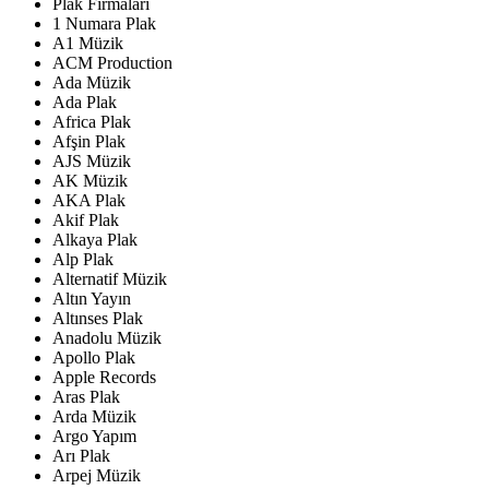
Plak Firmaları
1 Numara Plak
A1 Müzik
ACM Production
Ada Müzik
Ada Plak
Africa Plak
Afşin Plak
AJS Müzik
AK Müzik
AKA Plak
Akif Plak
Alkaya Plak
Alp Plak
Alternatif Müzik
Altın Yayın
Altınses Plak
Anadolu Müzik
Apollo Plak
Apple Records
Aras Plak
Arda Müzik
Argo Yapım
Arı Plak
Arpej Müzik