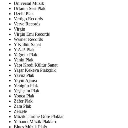
Universal Müzik
Urfanın Sesi Plak
Uzelli Plak
Vertigo Records
Verve Records
Virgin
Virgin Emi Records
Warner Records
Y Kültür Sanat
Y.A.P. Plak
Yağmur Plak
Yankı Plak
Yapı Kredi Kültür Sanat
Yaşar Kekeva Plakçılık
Yavuz Plak
Yayın Ajansı
Yenigün Plak
Yeşilçam Plak
Yonca Plak
Zafer Plak
Zara Plak
Zelzele
Müzik Türüne Göre Plaklar
Yabancı Müzik Plakları
Blues Müzik Plağı