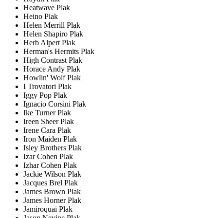
Heatwave Plak
Heino Plak
Helen Merrill Plak
Helen Shapiro Plak
Herb Alpert Plak
Herman's Hermits Plak
High Contrast Plak
Horace Andy Plak
Howlin' Wolf Plak
I Trovatori Plak
Iggy Pop Plak
Ignacio Corsini Plak
Ike Turner Plak
Ireen Sheer Plak
Irene Cara Plak
Iron Maiden Plak
Isley Brothers Plak
Izar Cohen Plak
Izhar Cohen Plak
Jackie Wilson Plak
Jacques Brel Plak
James Brown Plak
James Horner Plak
Jamiroquai Plak
Jason Nevine Plak