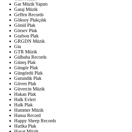
Gar Müzik Yapım
Garaj Müzik
Geffen Records
Göksoy Plakçılık
Gönül Plak
Görsev Plak
Grafson Plak
GRGDN Müzik
Gta
GTR Müzik
Gülbaba Records
Güneş Plak
Güngör Plak
Güngördü Plak
Gurundik Plak
Güven Plak
Güvercin Müzik
Hakan Plak
Halk Evleri
Halk Plak
Hammer Müzik
Hansa Record
Happy Sheep Records
Harika Plak
Hayat Müzik