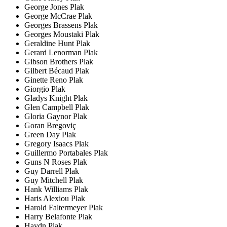
George Jones Plak
George McCrae Plak
Georges Brassens Plak
Georges Moustaki Plak
Geraldine Hunt Plak
Gerard Lenorman Plak
Gibson Brothers Plak
Gilbert Bécaud Plak
Ginette Reno Plak
Giorgio Plak
Gladys Knight Plak
Glen Campbell Plak
Gloria Gaynor Plak
Goran Bregoviç
Green Day Plak
Gregory Isaacs Plak
Guillermo Portabales Plak
Guns N Roses Plak
Guy Darrell Plak
Guy Mitchell Plak
Hank Williams Plak
Haris Alexiou Plak
Harold Faltermeyer Plak
Harry Belafonte Plak
Haydn Plak