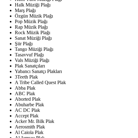
Halk Müziği Plağı
Marş Plağı
Özgün Müzik Plağı
Pop Müzik Plağı
Rap Müzik Plağı
Rock Müzik Plağı
Sanat Müziği Plağı
Şiir Plağı
Tango Müziği Plağı
Tasavvuf Plağı
Vals Müziği Plağı
Plak Sanatçıları
Yabancı Sanatçı Plakları
3Teeth Plak
A Tribe Called Quest Plak
Abba Plak
ABC Plak
Aborted Plak
Abuharbe Plak
AC DC Plak
Accept Plak
Acker Mr. Bilk Plak
Aerosmith Plak
Al Caiola Plak
Al Jarreau Plak