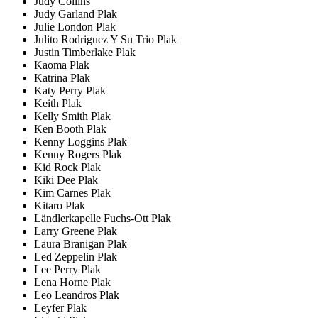
Judy Collins
Judy Garland Plak
Julie London Plak
Julito Rodriguez Y Su Trio Plak
Justin Timberlake Plak
Kaoma Plak
Katrina Plak
Katy Perry Plak
Keith Plak
Kelly Smith Plak
Ken Booth Plak
Kenny Loggins Plak
Kenny Rogers Plak
Kid Rock Plak
Kiki Dee Plak
Kim Carnes Plak
Kitaro Plak
Ländlerkapelle Fuchs-Ott Plak
Larry Greene Plak
Laura Branigan Plak
Led Zeppelin Plak
Lee Perry Plak
Lena Horne Plak
Leo Leandros Plak
Leyfer Plak