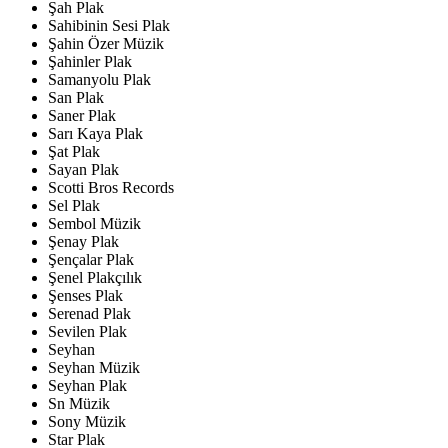
Şah Plak
Sahibinin Sesi Plak
Şahin Özer Müzik
Şahinler Plak
Samanyolu Plak
San Plak
Saner Plak
Sarı Kaya Plak
Şat Plak
Sayan Plak
Scotti Bros Records
Sel Plak
Sembol Müzik
Şenay Plak
Şençalar Plak
Şenel Plakçılık
Şenses Plak
Serenad Plak
Sevilen Plak
Seyhan
Seyhan Müzik
Seyhan Plak
Sn Müzik
Sony Müzik
Star Plak