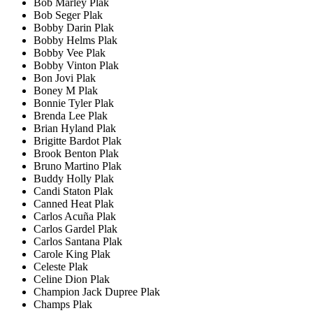
Bob Marley Plak
Bob Seger Plak
Bobby Darin Plak
Bobby Helms Plak
Bobby Vee Plak
Bobby Vinton Plak
Bon Jovi Plak
Boney M Plak
Bonnie Tyler Plak
Brenda Lee Plak
Brian Hyland Plak
Brigitte Bardot Plak
Brook Benton Plak
Bruno Martino Plak
Buddy Holly Plak
Candi Staton Plak
Canned Heat Plak
Carlos Acuña Plak
Carlos Gardel Plak
Carlos Santana Plak
Carole King Plak
Celeste Plak
Celine Dion Plak
Champion Jack Dupree Plak
Champs Plak