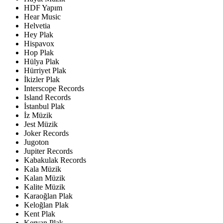
HDF Yapım
Hear Music
Helvetia
Hey Plak
Hispavox
Hop Plak
Hülya Plak
Hürriyet Plak
İkizler Plak
Interscope Records
Island Records
İstanbul Plak
İz Müzik
Jest Müzik
Joker Records
Jugoton
Jupiter Records
Kabakulak Records
Kala Müzik
Kalan Müzik
Kalite Müzik
Karaoğlan Plak
Keloğlan Plak
Kent Plak
Kervan Plak