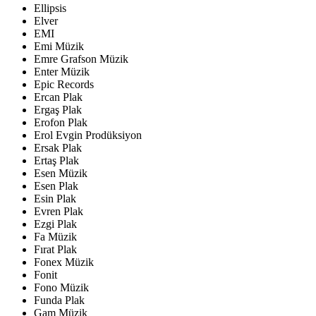
Ellipsis
Elver
EMI
Emi Müzik
Emre Grafson Müzik
Enter Müzik
Epic Records
Ercan Plak
Ergaş Plak
Erofon Plak
Erol Evgin Prodüksiyon
Ersak Plak
Ertaş Plak
Esen Müzik
Esen Plak
Esin Plak
Evren Plak
Ezgi Plak
Fa Müzik
Fırat Plak
Fonex Müzik
Fonit
Fono Müzik
Funda Plak
Gam Müzik