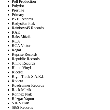
Poll Production
Polydor
Prestige
Primary
PYE Records
Radyofon Plak
Rainbow45 Records
RAK
Raks Müzik
RCA
RCA Victor
Regal
Reprise Records
Republic Records
Rhino Records
Rhino Vinyl
Ricordi
Right Track S.A.R.L.
Riviera
Roadrunner Records
Rock Müzik
Ronnex Plak
Rüzgar Yapım
S & S Plak
S&S Records