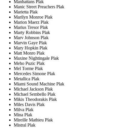
Manhattans Plak
Manic Street Preachers Plak
Marietta Plak
Marilyn Monroe Plak
Marion Maerz Plak
Marius Tresor Plak
Marty Robbins Plak
Marv Johnson Plak
Marvin Gaye Plak
Mary Hopkin Plak
Matt Monro Plak
Maxine Nightingale Plak
Meho Puzic Plak
Mel Torme Plak
Mercedes Simone Plak
Metallica Plak
Miami Sound Machine Plak
Michael Jackson Plak
Michael Sembello Plak
Mikis Theodorakis Plak
Miles Davis Plak
Milva Plak
Mina Plak
Mireille Mathieu Plak
Mistral Plak