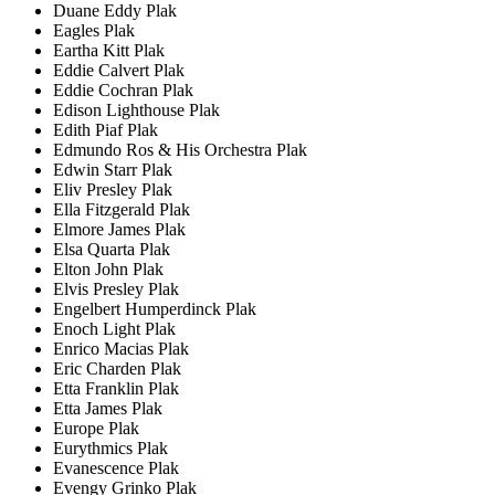
Duane Eddy Plak
Eagles Plak
Eartha Kitt Plak
Eddie Calvert Plak
Eddie Cochran Plak
Edison Lighthouse Plak
Edith Piaf Plak
Edmundo Ros & His Orchestra Plak
Edwin Starr Plak
Eliv Presley Plak
Ella Fitzgerald Plak
Elmore James Plak
Elsa Quarta Plak
Elton John Plak
Elvis Presley Plak
Engelbert Humperdinck Plak
Enoch Light Plak
Enrico Macias Plak
Eric Charden Plak
Etta Franklin Plak
Etta James Plak
Europe Plak
Eurythmics Plak
Evanescence Plak
Evengy Grinko Plak