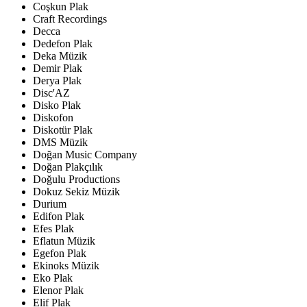
Coşkun Plak
Craft Recordings
Decca
Dedefon Plak
Deka Müzik
Demir Plak
Derya Plak
Disc'AZ
Disko Plak
Diskofon
Diskotür Plak
DMS Müzik
Doğan Music Company
Doğan Plakçılık
Doğulu Productions
Dokuz Sekiz Müzik
Durium
Edifon Plak
Efes Plak
Eflatun Müzik
Egefon Plak
Ekinoks Müzik
Eko Plak
Elenor Plak
Elif Plak