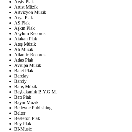
Arşiv Plak
Artist Müzik
Artvizyon Müzik
Arya Plak
AS Plak
Aşkın Plak
Asylum Records
Atakan Plak
Ateş Müzik
Ati Müzik
Atlantic Records
Atlas Plak
Avrupa Müzik
Balet Plak
Barclay
Barcly
Barış Müzik
Başbakanlık B.Y.G.M.
Batı Plak
Bayar Müzik
Bellevue Publishing
Belter
Bestefon Plak
Bey Plak
BI-Music