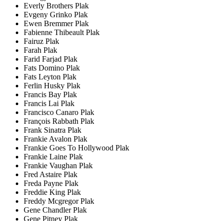
Everly Brothers Plak
Evgeny Grinko Plak
Ewen Bremmer Plak
Fabienne Thibeault Plak
Fairuz Plak
Farah Plak
Farid Farjad Plak
Fats Domino Plak
Fats Leyton Plak
Ferlin Husky Plak
Francis Bay Plak
Francis Lai Plak
Francisco Canaro Plak
François Rabbath Plak
Frank Sinatra Plak
Frankie Avalon Plak
Frankie Goes To Hollywood Plak
Frankie Laine Plak
Frankie Vaughan Plak
Fred Astaire Plak
Freda Payne Plak
Freddie King Plak
Freddy Mcgregor Plak
Gene Chandler Plak
Gene Pitney Plak