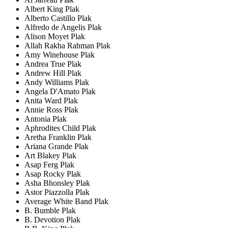
Albert King Plak
Alberto Castillo Plak
Alfredo de Angelis Plak
Alison Moyet Plak
Allah Rakha Rahman Plak
Amy Winehouse Plak
Andrea True Plak
Andrew Hill Plak
Andy Williams Plak
Angela D'Amato Plak
Anita Ward Plak
Annie Ross Plak
Antonia Plak
Aphrodites Child Plak
Aretha Franklin Plak
Ariana Grande Plak
Art Blakey Plak
Asap Ferg Plak
Asap Rocky Plak
Asha Bhonsley Plak
Astor Piazzolla Plak
Average White Band Plak
B. Bumble Plak
B. Devotion Plak