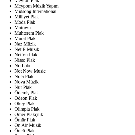
Meyfon Plak
Meypom Müzik Yapım
Midsong International
Milliyet Plak
Moda Plak
Motown
Muhterem Plak
Murat Plak
Naz Müzik
Net E Müzik
Netfon Plak
Nisso Plak
No Label
Not Now Music
Nota Plak
Nova Müzik
Nur Plak
Ödemiş Plak
Odeon Plak
Okey Plak
Olimpia Plak
Ömer Plakçılık
Ömür Plak
On Air Müzik
Öncü Plak