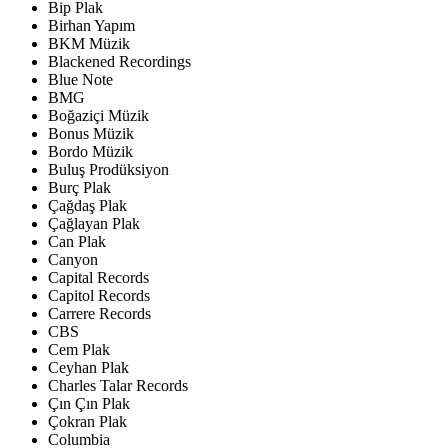
Bip Plak
Birhan Yapım
BKM Müzik
Blackened Recordings
Blue Note
BMG
Boğaziçi Müzik
Bonus Müzik
Bordo Müzik
Buluş Prodüksiyon
Burç Plak
Çağdaş Plak
Çağlayan Plak
Can Plak
Canyon
Capital Records
Capitol Records
Carrere Records
CBS
Cem Plak
Ceyhan Plak
Charles Talar Records
Çın Çın Plak
Çokran Plak
Columbia