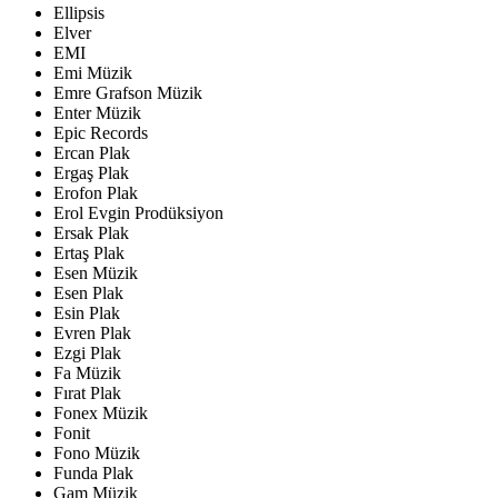
Ellipsis
Elver
EMI
Emi Müzik
Emre Grafson Müzik
Enter Müzik
Epic Records
Ercan Plak
Ergaş Plak
Erofon Plak
Erol Evgin Prodüksiyon
Ersak Plak
Ertaş Plak
Esen Müzik
Esen Plak
Esin Plak
Evren Plak
Ezgi Plak
Fa Müzik
Fırat Plak
Fonex Müzik
Fonit
Fono Müzik
Funda Plak
Gam Müzik