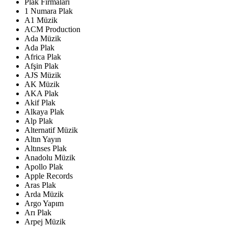
Plak Firmaları
1 Numara Plak
A1 Müzik
ACM Production
Ada Müzik
Ada Plak
Africa Plak
Afşin Plak
AJS Müzik
AK Müzik
AKA Plak
Akif Plak
Alkaya Plak
Alp Plak
Alternatif Müzik
Altın Yayın
Altınses Plak
Anadolu Müzik
Apollo Plak
Apple Records
Aras Plak
Arda Müzik
Argo Yapım
Arı Plak
Arpej Müzik