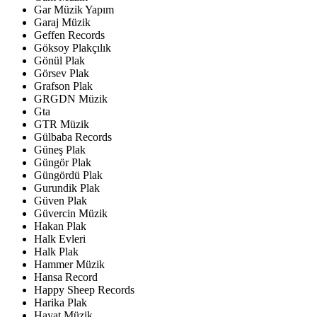
Gar Müzik Yapım
Garaj Müzik
Geffen Records
Göksoy Plakçılık
Gönül Plak
Görsev Plak
Grafson Plak
GRGDN Müzik
Gta
GTR Müzik
Gülbaba Records
Güneş Plak
Güngör Plak
Güngördü Plak
Gurundik Plak
Güven Plak
Güvercin Müzik
Hakan Plak
Halk Evleri
Halk Plak
Hammer Müzik
Hansa Record
Happy Sheep Records
Harika Plak
Hayat Müzik