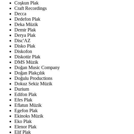
Coşkun Plak
Craft Recordings
Decca
Dedefon Plak
Deka Müzik
Demir Plak
Derya Plak
Disc'AZ
Disko Plak
Diskofon
Diskotür Plak
DMS Müzik
Doğan Music Company
Doğan Plakçılık
Doğulu Productions
Dokuz Sekiz Müzik
Durium
Edifon Plak
Efes Plak
Eflatun Müzik
Egefon Plak
Ekinoks Müzik
Eko Plak
Elenor Plak
Elif Plak