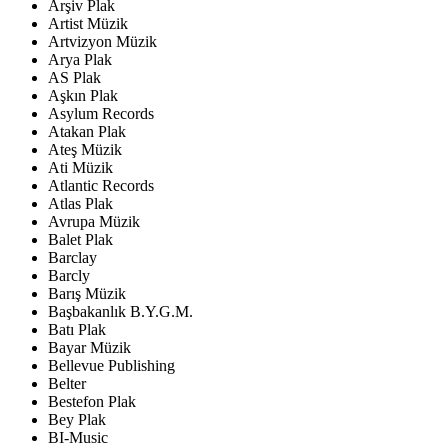
Arşiv Plak
Artist Müzik
Artvizyon Müzik
Arya Plak
AS Plak
Aşkın Plak
Asylum Records
Atakan Plak
Ateş Müzik
Ati Müzik
Atlantic Records
Atlas Plak
Avrupa Müzik
Balet Plak
Barclay
Barcly
Barış Müzik
Başbakanlık B.Y.G.M.
Batı Plak
Bayar Müzik
Bellevue Publishing
Belter
Bestefon Plak
Bey Plak
BI-Music