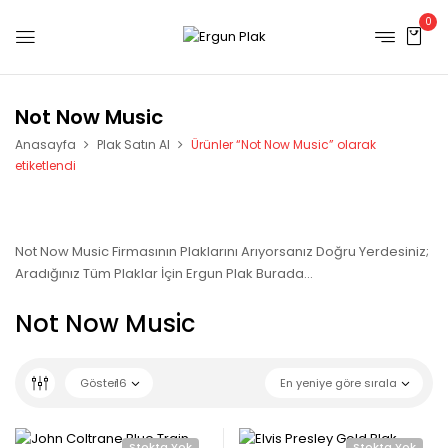
0
Not Now Music
Anasayfa
Plak Satın Al
Ürünler “Not Now Music” olarak
etiketlendi
Not Now Music Firmasının Plaklarını Arıyorsanız Doğru Yerdesiniz;
Aradığınız Tüm Plaklar İçin Ergun Plak Burada…
Not Now Music
Göster
16
En yeniye göre sırala
Stokta Yok
Stokta Yok