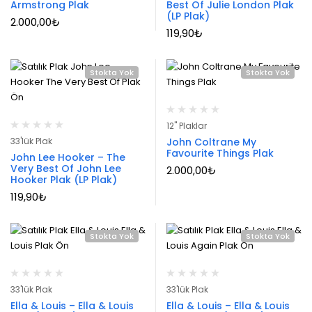
Armstrong Plak
Best Of Julie London Plak
(LP Plak)
2.000,00
₺
119,90
₺
Stokta Yok
Stokta Yok
12" Plaklar
33'lük Plak
John Coltrane My
Favourite Things Plak
John Lee Hooker – The
Very Best Of John Lee
2.000,00
₺
Hooker Plak (LP Plak)
119,90
₺
Stokta Yok
Stokta Yok
33'lük Plak
33'lük Plak
Ella & Louis – Ella & Louis
Ella & Louis – Ella & Louis