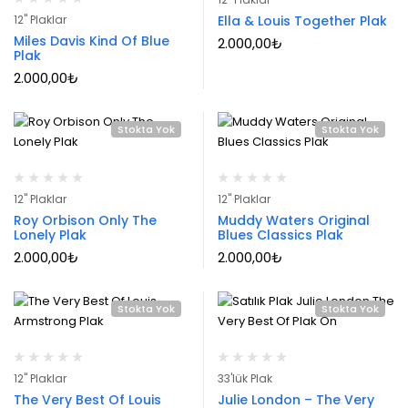
12" Plaklar
Ella & Louis Together Plak
Miles Davis Kind Of Blue
2.000,00
₺
Plak
2.000,00
₺
Stokta Yok
Stokta Yok
12" Plaklar
12" Plaklar
Roy Orbison Only The
Muddy Waters Original
Lonely Plak
Blues Classics Plak
2.000,00
₺
2.000,00
₺
Stokta Yok
Stokta Yok
12" Plaklar
33'lük Plak
The Very Best Of Louis
Julie London – The Very