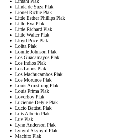
Limahl Plak
Linda de Suza Plak
Lionel Richie Plak
Little Esther Phillips Plak
Little Eva Plak
Little Richard Plak
Little Walter Plak
Lloyd Price Plak
Lolita Plak
Lonnie Johnson Plak
Los Guacamayos Plak
Los Indios Plak
Los Lobos Plak
Los Machucambos Plak
Los Morunos Plak
Louis Armstrong Plak
Louis Prima Plak
Loverboy Plak
Lucienne Delyle Plak
Lucio Battisti Plak
Luis Alberto Plak
Luv Plak
Lynn Anderson Plak
Lynyrd Skynyrd Plak
Machito Plak