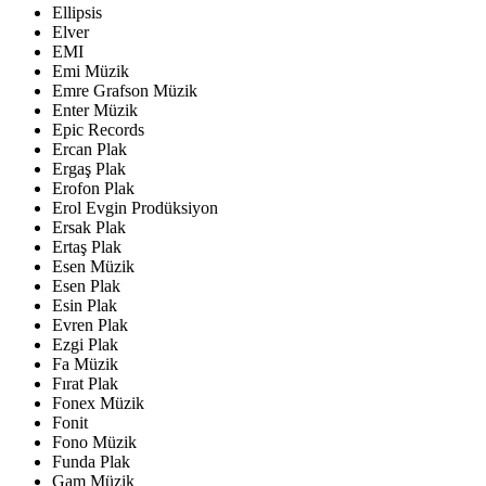
Ellipsis
Elver
EMI
Emi Müzik
Emre Grafson Müzik
Enter Müzik
Epic Records
Ercan Plak
Ergaş Plak
Erofon Plak
Erol Evgin Prodüksiyon
Ersak Plak
Ertaş Plak
Esen Müzik
Esen Plak
Esin Plak
Evren Plak
Ezgi Plak
Fa Müzik
Fırat Plak
Fonex Müzik
Fonit
Fono Müzik
Funda Plak
Gam Müzik