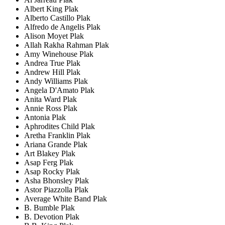
Albert King Plak
Alberto Castillo Plak
Alfredo de Angelis Plak
Alison Moyet Plak
Allah Rakha Rahman Plak
Amy Winehouse Plak
Andrea True Plak
Andrew Hill Plak
Andy Williams Plak
Angela D'Amato Plak
Anita Ward Plak
Annie Ross Plak
Antonia Plak
Aphrodites Child Plak
Aretha Franklin Plak
Ariana Grande Plak
Art Blakey Plak
Asap Ferg Plak
Asap Rocky Plak
Asha Bhonsley Plak
Astor Piazzolla Plak
Average White Band Plak
B. Bumble Plak
B. Devotion Plak