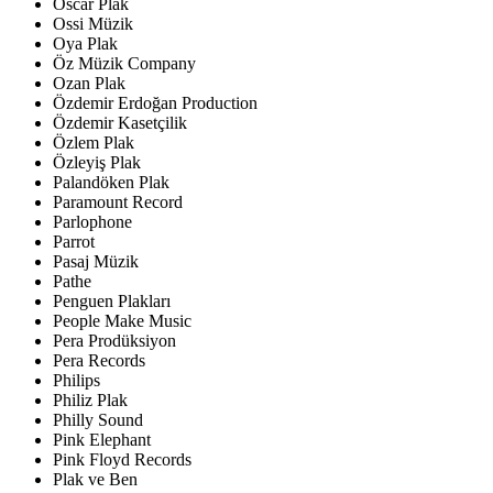
Oscar Plak
Ossi Müzik
Oya Plak
Öz Müzik Company
Ozan Plak
Özdemir Erdoğan Production
Özdemir Kasetçilik
Özlem Plak
Özleyiş Plak
Palandöken Plak
Paramount Record
Parlophone
Parrot
Pasaj Müzik
Pathe
Penguen Plakları
People Make Music
Pera Prodüksiyon
Pera Records
Philips
Philiz Plak
Philly Sound
Pink Elephant
Pink Floyd Records
Plak ve Ben