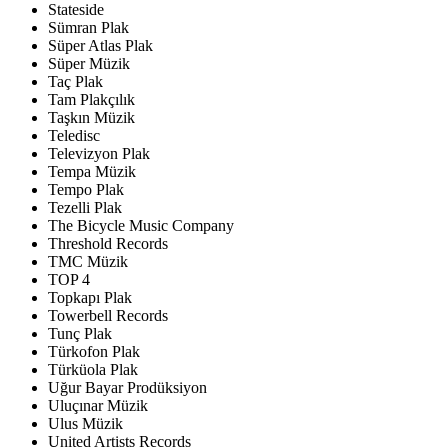
Stateside
Sümran Plak
Süper Atlas Plak
Süper Müzik
Taç Plak
Tam Plakçılık
Taşkın Müzik
Teledisc
Televizyon Plak
Tempa Müzik
Tempo Plak
Tezelli Plak
The Bicycle Music Company
Threshold Records
TMC Müzik
TOP 4
Topkapı Plak
Towerbell Records
Tunç Plak
Türkofon Plak
Türküola Plak
Uğur Bayar Prodüksiyon
Uluçınar Müzik
Ulus Müzik
United Artists Records