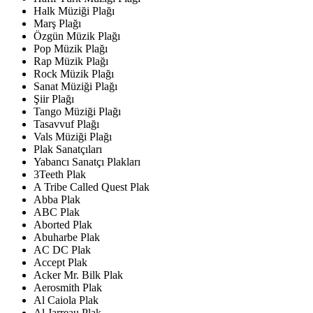
Halk Müziği Plağı
Marş Plağı
Özgün Müzik Plağı
Pop Müzik Plağı
Rap Müzik Plağı
Rock Müzik Plağı
Sanat Müziği Plağı
Şiir Plağı
Tango Müziği Plağı
Tasavvuf Plağı
Vals Müziği Plağı
Plak Sanatçıları
Yabancı Sanatçı Plakları
3Teeth Plak
A Tribe Called Quest Plak
Abba Plak
ABC Plak
Aborted Plak
Abuharbe Plak
AC DC Plak
Accept Plak
Acker Mr. Bilk Plak
Aerosmith Plak
Al Caiola Plak
Al Jarreau Plak