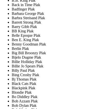
B.B. King Plak
Back in Time Plak
Badfinger Plak
Barbara George Plak
Barbra Streisand Plak
Barrett Strong Plak
Barry Gibb Plak
BB King Plak
Belle Epoque Plak
Ben E. King Plak
Benny Goodman Plak
Berlin Plak
Big Bill Broonzy Plak
Bijelo Dugme Plak
Billie Holliday Plak
Billie Jo Spears Plak
Billy Paul Plak
Bing Crosby Plak
Bj Thomas Plak
Black Cats Plak
Blackpink Plak
Blondie Plak
Bo Diddley Plak
Bob Azzam Plak
Bob Dylan Plak