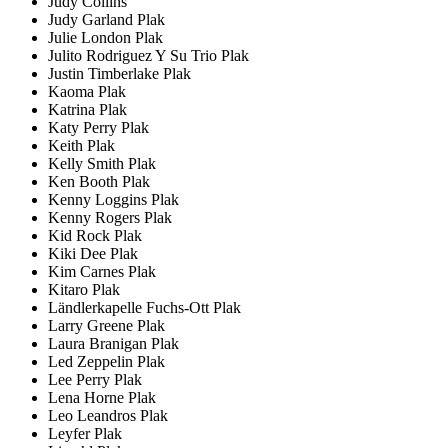
Judy Collins
Judy Garland Plak
Julie London Plak
Julito Rodriguez Y Su Trio Plak
Justin Timberlake Plak
Kaoma Plak
Katrina Plak
Katy Perry Plak
Keith Plak
Kelly Smith Plak
Ken Booth Plak
Kenny Loggins Plak
Kenny Rogers Plak
Kid Rock Plak
Kiki Dee Plak
Kim Carnes Plak
Kitaro Plak
Ländlerkapelle Fuchs-Ott Plak
Larry Greene Plak
Laura Branigan Plak
Led Zeppelin Plak
Lee Perry Plak
Lena Horne Plak
Leo Leandros Plak
Leyfer Plak