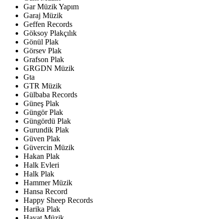
Gar Müzik Yapım
Garaj Müzik
Geffen Records
Göksoy Plakçılık
Gönül Plak
Görsev Plak
Grafson Plak
GRGDN Müzik
Gta
GTR Müzik
Gülbaba Records
Güneş Plak
Güngör Plak
Güngördü Plak
Gurundik Plak
Güven Plak
Güvercin Müzik
Hakan Plak
Halk Evleri
Halk Plak
Hammer Müzik
Hansa Record
Happy Sheep Records
Harika Plak
Hayat Müzik