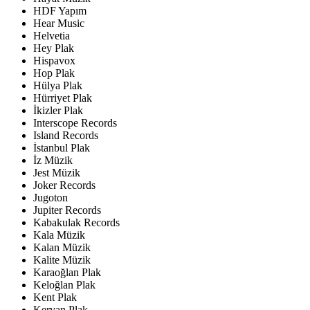
HDF Yapım
Hear Music
Helvetia
Hey Plak
Hispavox
Hop Plak
Hülya Plak
Hürriyet Plak
İkizler Plak
Interscope Records
Island Records
İstanbul Plak
İz Müzik
Jest Müzik
Joker Records
Jugoton
Jupiter Records
Kabakulak Records
Kala Müzik
Kalan Müzik
Kalite Müzik
Karaoğlan Plak
Keloğlan Plak
Kent Plak
Kervan Plak