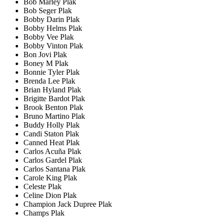
Bob Marley Plak
Bob Seger Plak
Bobby Darin Plak
Bobby Helms Plak
Bobby Vee Plak
Bobby Vinton Plak
Bon Jovi Plak
Boney M Plak
Bonnie Tyler Plak
Brenda Lee Plak
Brian Hyland Plak
Brigitte Bardot Plak
Brook Benton Plak
Bruno Martino Plak
Buddy Holly Plak
Candi Staton Plak
Canned Heat Plak
Carlos Acuña Plak
Carlos Gardel Plak
Carlos Santana Plak
Carole King Plak
Celeste Plak
Celine Dion Plak
Champion Jack Dupree Plak
Champs Plak