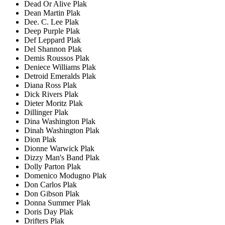
Dead Or Alive Plak
Dean Martin Plak
Dee. C. Lee Plak
Deep Purple Plak
Def Leppard Plak
Del Shannon Plak
Demis Roussos Plak
Deniece Williams Plak
Detroid Emeralds Plak
Diana Ross Plak
Dick Rivers Plak
Dieter Moritz Plak
Dillinger Plak
Dina Washington Plak
Dinah Washington Plak
Dion Plak
Dionne Warwick Plak
Dizzy Man's Band Plak
Dolly Parton Plak
Domenico Modugno Plak
Don Carlos Plak
Don Gibson Plak
Donna Summer Plak
Doris Day Plak
Drifters Plak