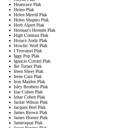
Heatwave Plak
Heino Plak
Helen Merrill Plak
Helen Shapiro Plak
Herb Alpert Plak
Herman's Hermits Plak
High Contrast Plak
Horace Andy Plak
Howlin' Wolf Plak
I Trovatori Plak
Iggy Pop Plak
Ignacio Corsini Plak
Ike Turner Plak
Ireen Sheer Plak
Irene Cara Plak
Iron Maiden Plak
Isley Brothers Plak
Izar Cohen Plak
Izhar Cohen Plak
Jackie Wilson Plak
Jacques Brel Plak
James Brown Plak
James Horner Plak
Jamiroquai Plak
Jason Nevine Plak