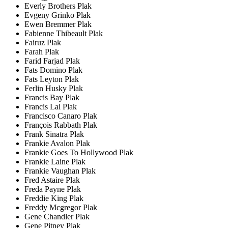
Everly Brothers Plak
Evgeny Grinko Plak
Ewen Bremmer Plak
Fabienne Thibeault Plak
Fairuz Plak
Farah Plak
Farid Farjad Plak
Fats Domino Plak
Fats Leyton Plak
Ferlin Husky Plak
Francis Bay Plak
Francis Lai Plak
Francisco Canaro Plak
François Rabbath Plak
Frank Sinatra Plak
Frankie Avalon Plak
Frankie Goes To Hollywood Plak
Frankie Laine Plak
Frankie Vaughan Plak
Fred Astaire Plak
Freda Payne Plak
Freddie King Plak
Freddy Mcgregor Plak
Gene Chandler Plak
Gene Pitney Plak