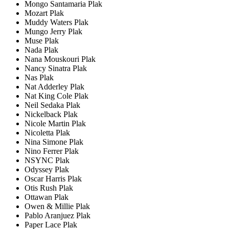
Mongo Santamaria Plak
Mozart Plak
Muddy Waters Plak
Mungo Jerry Plak
Muse Plak
Nada Plak
Nana Mouskouri Plak
Nancy Sinatra Plak
Nas Plak
Nat Adderley Plak
Nat King Cole Plak
Neil Sedaka Plak
Nickelback Plak
Nicole Martin Plak
Nicoletta Plak
Nina Simone Plak
Nino Ferrer Plak
NSYNC Plak
Odyssey Plak
Oscar Harris Plak
Otis Rush Plak
Ottawan Plak
Owen & Millie Plak
Pablo Aranjuez Plak
Paper Lace Plak