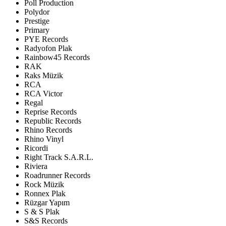
Poll Production
Polydor
Prestige
Primary
PYE Records
Radyofon Plak
Rainbow45 Records
RAK
Raks Müzik
RCA
RCA Victor
Regal
Reprise Records
Republic Records
Rhino Records
Rhino Vinyl
Ricordi
Right Track S.A.R.L.
Riviera
Roadrunner Records
Rock Müzik
Ronnex Plak
Rüzgar Yapım
S & S Plak
S&S Records