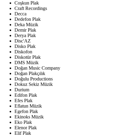
Coşkun Plak
Craft Recordings
Decca
Dedefon Plak
Deka Müzik
Demir Plak
Derya Plak
Disc'AZ
Disko Plak
Diskofon
Diskotür Plak
DMS Müzik
Doğan Music Company
Doğan Plakçılık
Doğulu Productions
Dokuz Sekiz Müzik
Durium
Edifon Plak
Efes Plak
Eflatun Müzik
Egefon Plak
Ekinoks Müzik
Eko Plak
Elenor Plak
Elif Plak