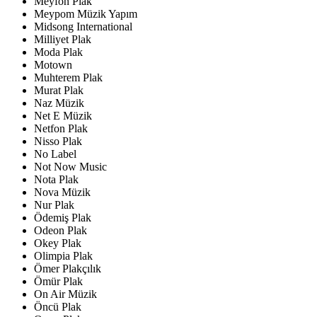
Meyfon Plak
Meypom Müzik Yapım
Midsong International
Milliyet Plak
Moda Plak
Motown
Muhterem Plak
Murat Plak
Naz Müzik
Net E Müzik
Netfon Plak
Nisso Plak
No Label
Not Now Music
Nota Plak
Nova Müzik
Nur Plak
Ödemiş Plak
Odeon Plak
Okey Plak
Olimpia Plak
Ömer Plakçılık
Ömür Plak
On Air Müzik
Öncü Plak