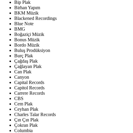
Bip Plak
Birhan Yapım
BKM Müzik
Blackened Recordings
Blue Note
BMG
Boğaziçi Müzik
Bonus Müzik
Bordo Müzik
Buluş Prodüksiyon
Burç Plak
Çağdaş Plak
Çağlayan Plak
Can Plak
Canyon
Capital Records
Capitol Records
Carrere Records
CBS
Cem Plak
Ceyhan Plak
Charles Talar Records
Çın Çın Plak
Çokran Plak
Columbia