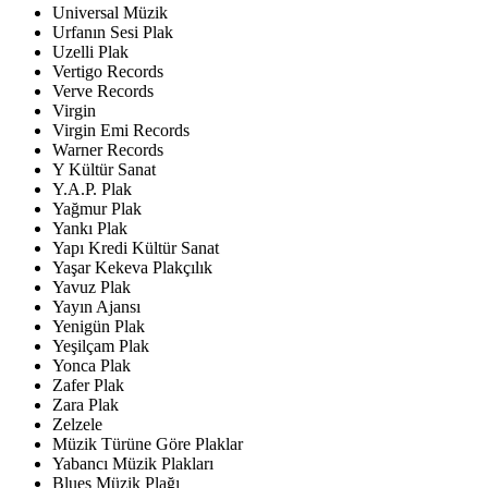
Universal Müzik
Urfanın Sesi Plak
Uzelli Plak
Vertigo Records
Verve Records
Virgin
Virgin Emi Records
Warner Records
Y Kültür Sanat
Y.A.P. Plak
Yağmur Plak
Yankı Plak
Yapı Kredi Kültür Sanat
Yaşar Kekeva Plakçılık
Yavuz Plak
Yayın Ajansı
Yenigün Plak
Yeşilçam Plak
Yonca Plak
Zafer Plak
Zara Plak
Zelzele
Müzik Türüne Göre Plaklar
Yabancı Müzik Plakları
Blues Müzik Plağı