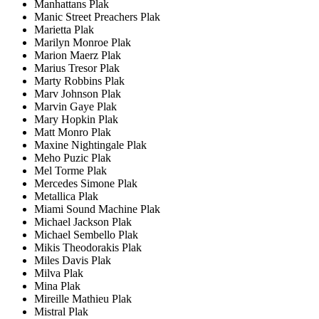
Manhattans Plak
Manic Street Preachers Plak
Marietta Plak
Marilyn Monroe Plak
Marion Maerz Plak
Marius Tresor Plak
Marty Robbins Plak
Marv Johnson Plak
Marvin Gaye Plak
Mary Hopkin Plak
Matt Monro Plak
Maxine Nightingale Plak
Meho Puzic Plak
Mel Torme Plak
Mercedes Simone Plak
Metallica Plak
Miami Sound Machine Plak
Michael Jackson Plak
Michael Sembello Plak
Mikis Theodorakis Plak
Miles Davis Plak
Milva Plak
Mina Plak
Mireille Mathieu Plak
Mistral Plak