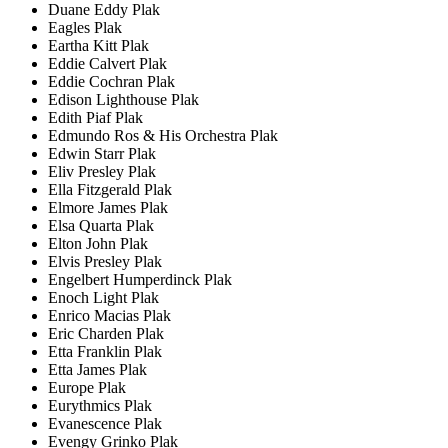
Duane Eddy Plak
Eagles Plak
Eartha Kitt Plak
Eddie Calvert Plak
Eddie Cochran Plak
Edison Lighthouse Plak
Edith Piaf Plak
Edmundo Ros & His Orchestra Plak
Edwin Starr Plak
Eliv Presley Plak
Ella Fitzgerald Plak
Elmore James Plak
Elsa Quarta Plak
Elton John Plak
Elvis Presley Plak
Engelbert Humperdinck Plak
Enoch Light Plak
Enrico Macias Plak
Eric Charden Plak
Etta Franklin Plak
Etta James Plak
Europe Plak
Eurythmics Plak
Evanescence Plak
Evengy Grinko Plak