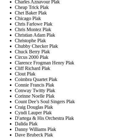
Charles Aznavour Plak
Cheap Trick Plak
Chet Baker Plak
Chicago Plak
Chris Farlowe Plak
Chris Montez Plak
Christian Adam Plak
Christophe Plak
Chubby Checker Plak
Chuck Berry Plak
Circus 2000 Plak
Clarence Frogman Henry Plak
Cliff Richard Plak
Clout Plak
Coimbra Quartet Plak
Connie Francis Plak
Conway Twitty Plak
Corinne Noelle Plak
Count Dee’s Soul Singers Plak
Craig Douglas Plak
Cyndi Lauper Plak
D'artega & His Orchestra Plak
Dalida Plak
Danny Williams Plak
Dave Brubeck Plak