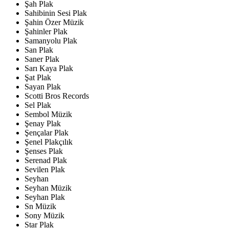
Şah Plak
Sahibinin Sesi Plak
Şahin Özer Müzik
Şahinler Plak
Samanyolu Plak
San Plak
Saner Plak
Sarı Kaya Plak
Şat Plak
Sayan Plak
Scotti Bros Records
Sel Plak
Sembol Müzik
Şenay Plak
Şençalar Plak
Şenel Plakçılık
Şenses Plak
Serenad Plak
Sevilen Plak
Seyhan
Seyhan Müzik
Seyhan Plak
Sn Müzik
Sony Müzik
Star Plak