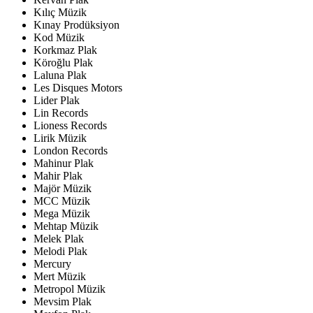
Kılıç Müzik
Kınay Prodüksiyon
Kod Müzik
Korkmaz Plak
Köroğlu Plak
Laluna Plak
Les Disques Motors
Lider Plak
Lin Records
Lioness Records
Lirik Müzik
London Records
Mahinur Plak
Mahir Plak
Majör Müzik
MCC Müzik
Mega Müzik
Mehtap Müzik
Melek Plak
Melodi Plak
Mercury
Mert Müzik
Metropol Müzik
Mevsim Plak