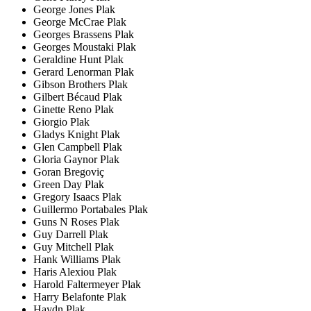
George Jones Plak
George McCrae Plak
Georges Brassens Plak
Georges Moustaki Plak
Geraldine Hunt Plak
Gerard Lenorman Plak
Gibson Brothers Plak
Gilbert Bécaud Plak
Ginette Reno Plak
Giorgio Plak
Gladys Knight Plak
Glen Campbell Plak
Gloria Gaynor Plak
Goran Bregoviç
Green Day Plak
Gregory Isaacs Plak
Guillermo Portabales Plak
Guns N Roses Plak
Guy Darrell Plak
Guy Mitchell Plak
Hank Williams Plak
Haris Alexiou Plak
Harold Faltermeyer Plak
Harry Belafonte Plak
Haydn Plak