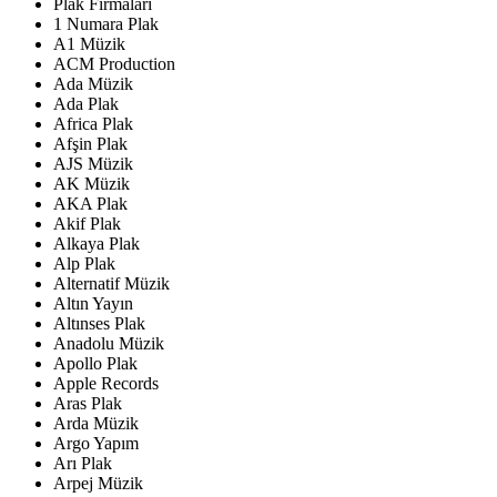
Plak Firmaları
1 Numara Plak
A1 Müzik
ACM Production
Ada Müzik
Ada Plak
Africa Plak
Afşin Plak
AJS Müzik
AK Müzik
AKA Plak
Akif Plak
Alkaya Plak
Alp Plak
Alternatif Müzik
Altın Yayın
Altınses Plak
Anadolu Müzik
Apollo Plak
Apple Records
Aras Plak
Arda Müzik
Argo Yapım
Arı Plak
Arpej Müzik