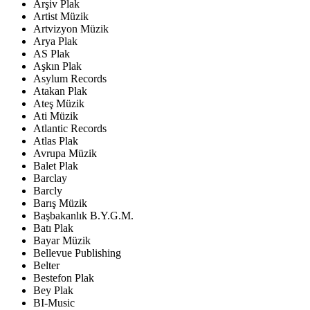
Arşiv Plak
Artist Müzik
Artvizyon Müzik
Arya Plak
AS Plak
Aşkın Plak
Asylum Records
Atakan Plak
Ateş Müzik
Ati Müzik
Atlantic Records
Atlas Plak
Avrupa Müzik
Balet Plak
Barclay
Barcly
Barış Müzik
Başbakanlık B.Y.G.M.
Batı Plak
Bayar Müzik
Bellevue Publishing
Belter
Bestefon Plak
Bey Plak
BI-Music