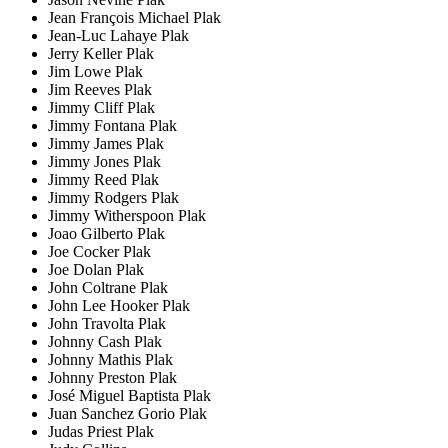
Jean François Michael Plak
Jean-Luc Lahaye Plak
Jerry Keller Plak
Jim Lowe Plak
Jim Reeves Plak
Jimmy Cliff Plak
Jimmy Fontana Plak
Jimmy James Plak
Jimmy Jones Plak
Jimmy Reed Plak
Jimmy Rodgers Plak
Jimmy Witherspoon Plak
Joao Gilberto Plak
Joe Cocker Plak
Joe Dolan Plak
John Coltrane Plak
John Lee Hooker Plak
John Travolta Plak
Johnny Cash Plak
Johnny Mathis Plak
Johnny Preston Plak
José Miguel Baptista Plak
Juan Sanchez Gorio Plak
Judas Priest Plak