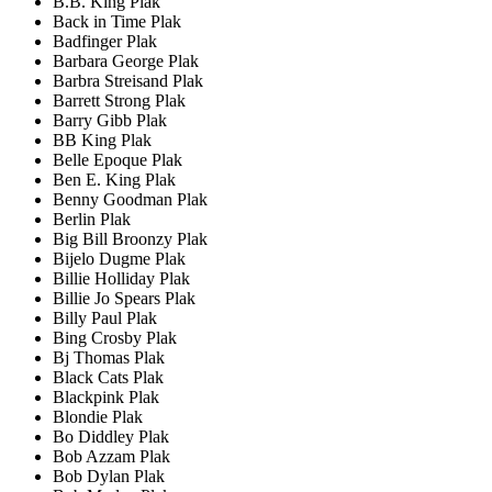
B.B. King Plak
Back in Time Plak
Badfinger Plak
Barbara George Plak
Barbra Streisand Plak
Barrett Strong Plak
Barry Gibb Plak
BB King Plak
Belle Epoque Plak
Ben E. King Plak
Benny Goodman Plak
Berlin Plak
Big Bill Broonzy Plak
Bijelo Dugme Plak
Billie Holliday Plak
Billie Jo Spears Plak
Billy Paul Plak
Bing Crosby Plak
Bj Thomas Plak
Black Cats Plak
Blackpink Plak
Blondie Plak
Bo Diddley Plak
Bob Azzam Plak
Bob Dylan Plak