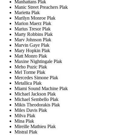
Manhattans Plak
Manic Street Preachers Plak
Marietta Plak
Marilyn Monroe Plak
Marion Maerz Plak
Marius Tresor Plak
Marty Robbins Plak
Marv Johnson Plak
Marvin Gaye Plak
Mary Hopkin Plak
Matt Monro Plak
Maxine Nightingale Plak
Meho Puzic Plak
Mel Torme Plak
Mercedes Simone Plak
Metallica Plak
Miami Sound Machine Plak
Michael Jackson Plak
Michael Sembello Plak
Mikis Theodorakis Plak
Miles Davis Plak
Milva Plak
Mina Plak
Mireille Mathieu Plak
Mistral Plak