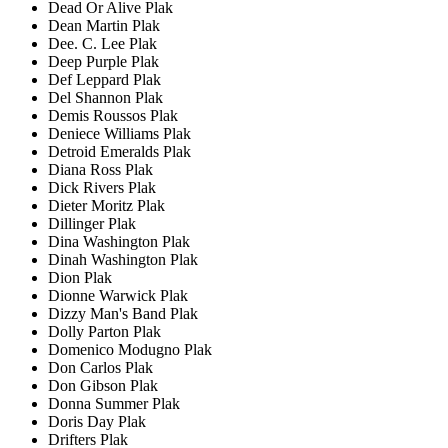
Dead Or Alive Plak
Dean Martin Plak
Dee. C. Lee Plak
Deep Purple Plak
Def Leppard Plak
Del Shannon Plak
Demis Roussos Plak
Deniece Williams Plak
Detroid Emeralds Plak
Diana Ross Plak
Dick Rivers Plak
Dieter Moritz Plak
Dillinger Plak
Dina Washington Plak
Dinah Washington Plak
Dion Plak
Dionne Warwick Plak
Dizzy Man's Band Plak
Dolly Parton Plak
Domenico Modugno Plak
Don Carlos Plak
Don Gibson Plak
Donna Summer Plak
Doris Day Plak
Drifters Plak