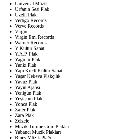
Universal Müzik
Urfanın Sesi Plak
Uzelli Plak
Vertigo Records
Verve Records
Virgin
Virgin Emi Records
Warner Records
Y Kültür Sanat
Y.A.P. Plak
Yağmur Plak
Yankı Plak
Yapı Kredi Kültür Sanat
Yaşar Kekeva Plakçılık
Yavuz Plak
Yayın Ajansı
Yenigün Plak
Yeşilçam Plak
Yonca Plak
Zafer Plak
Zara Plak
Zelzele
Müzik Türüne Göre Plaklar
Yabancı Müzik Plakları
Blues Müzik Plağı