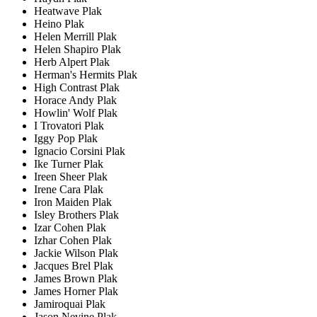
Heatwave Plak
Heino Plak
Helen Merrill Plak
Helen Shapiro Plak
Herb Alpert Plak
Herman's Hermits Plak
High Contrast Plak
Horace Andy Plak
Howlin' Wolf Plak
I Trovatori Plak
Iggy Pop Plak
Ignacio Corsini Plak
Ike Turner Plak
Ireen Sheer Plak
Irene Cara Plak
Iron Maiden Plak
Isley Brothers Plak
Izar Cohen Plak
Izhar Cohen Plak
Jackie Wilson Plak
Jacques Brel Plak
James Brown Plak
James Horner Plak
Jamiroquai Plak
Jason Nevine Plak