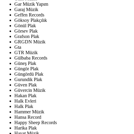
Gar Müzik Yapım
Garaj Müzik
Geffen Records
Göksoy Plakçılık
Gönül Plak
Görsev Plak
Grafson Plak
GRGDN Müzik
Gta
GTR Müzik
Gülbaba Records
Güneş Plak
Güngör Plak
Güngördü Plak
Gurundik Plak
Güven Plak
Güvercin Müzik
Hakan Plak
Halk Evleri
Halk Plak
Hammer Müzik
Hansa Record
Happy Sheep Records
Harika Plak
Hayat Müzik