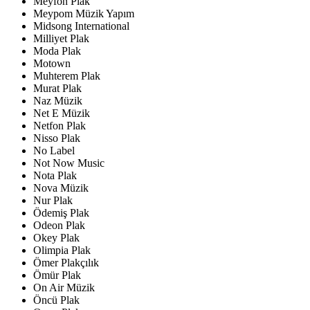
Meyfon Plak
Meypom Müzik Yapım
Midsong International
Milliyet Plak
Moda Plak
Motown
Muhterem Plak
Murat Plak
Naz Müzik
Net E Müzik
Netfon Plak
Nisso Plak
No Label
Not Now Music
Nota Plak
Nova Müzik
Nur Plak
Ödemiş Plak
Odeon Plak
Okey Plak
Olimpia Plak
Ömer Plakçılık
Ömür Plak
On Air Müzik
Öncü Plak