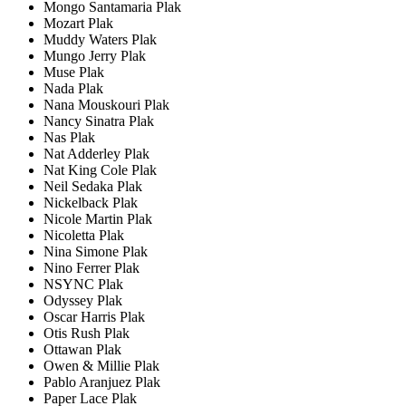
Mongo Santamaria Plak
Mozart Plak
Muddy Waters Plak
Mungo Jerry Plak
Muse Plak
Nada Plak
Nana Mouskouri Plak
Nancy Sinatra Plak
Nas Plak
Nat Adderley Plak
Nat King Cole Plak
Neil Sedaka Plak
Nickelback Plak
Nicole Martin Plak
Nicoletta Plak
Nina Simone Plak
Nino Ferrer Plak
NSYNC Plak
Odyssey Plak
Oscar Harris Plak
Otis Rush Plak
Ottawan Plak
Owen & Millie Plak
Pablo Aranjuez Plak
Paper Lace Plak