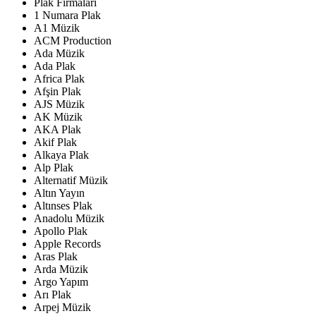
Plak Firmaları
1 Numara Plak
A1 Müzik
ACM Production
Ada Müzik
Ada Plak
Africa Plak
Afşin Plak
AJS Müzik
AK Müzik
AKA Plak
Akif Plak
Alkaya Plak
Alp Plak
Alternatif Müzik
Altın Yayın
Altınses Plak
Anadolu Müzik
Apollo Plak
Apple Records
Aras Plak
Arda Müzik
Argo Yapım
Arı Plak
Arpej Müzik