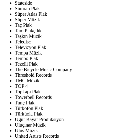
Stateside
Sümran Plak
Süper Atlas Plak
Süper Müzik
Taç Plak
Tam Plakçılık
Taşkın Müzik
Teledisc
Televizyon Plak
Tempa Müzik
Tempo Plak
Tezelli Plak
The Bicycle Music Company
Threshold Records
TMC Müzik
TOP 4
Topkapı Plak
Towerbell Records
Tunç Plak
Türkofon Plak
Türküola Plak
Uğur Bayar Prodüksiyon
Uluçınar Müzik
Ulus Müzik
United Artists Records