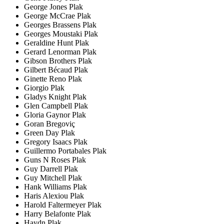
George Jones Plak
George McCrae Plak
Georges Brassens Plak
Georges Moustaki Plak
Geraldine Hunt Plak
Gerard Lenorman Plak
Gibson Brothers Plak
Gilbert Bécaud Plak
Ginette Reno Plak
Giorgio Plak
Gladys Knight Plak
Glen Campbell Plak
Gloria Gaynor Plak
Goran Bregoviç
Green Day Plak
Gregory Isaacs Plak
Guillermo Portabales Plak
Guns N Roses Plak
Guy Darrell Plak
Guy Mitchell Plak
Hank Williams Plak
Haris Alexiou Plak
Harold Faltermeyer Plak
Harry Belafonte Plak
Haydn Plak