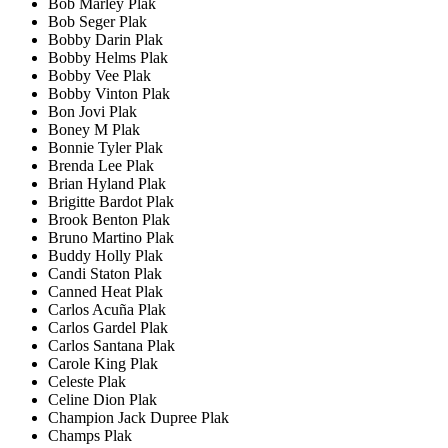
Bob Marley Plak
Bob Seger Plak
Bobby Darin Plak
Bobby Helms Plak
Bobby Vee Plak
Bobby Vinton Plak
Bon Jovi Plak
Boney M Plak
Bonnie Tyler Plak
Brenda Lee Plak
Brian Hyland Plak
Brigitte Bardot Plak
Brook Benton Plak
Bruno Martino Plak
Buddy Holly Plak
Candi Staton Plak
Canned Heat Plak
Carlos Acuña Plak
Carlos Gardel Plak
Carlos Santana Plak
Carole King Plak
Celeste Plak
Celine Dion Plak
Champion Jack Dupree Plak
Champs Plak