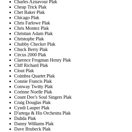
Charles Aznavour Plak
Cheap Trick Plak
Chet Baker Plak
Chicago Plak
Chris Farlowe Plak
Chris Montez Plak
Christian Adam Plak
Christophe Plak
Chubby Checker Plak
Chuck Berry Plak
Circus 2000 Plak
Clarence Frogman Henry Plak
Cliff Richard Plak
Clout Plak
Coimbra Quartet Plak
Connie Francis Plak
Conway Twitty Plak
Corinne Noelle Plak
Count Dee’s Soul Singers Plak
Craig Douglas Plak
Cyndi Lauper Plak
D'artega & His Orchestra Plak
Dalida Plak
Danny Williams Plak
Dave Brubeck Plak