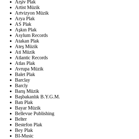
Arşiv Plak
Artist Müzik
Artvizyon Müzik
Arya Plak
AS Plak
Aşkın Plak
Asylum Records
Atakan Plak
Ateş Müzik
Ati Müzik
Atlantic Records
Atlas Plak
Avrupa Müzik
Balet Plak
Barclay
Barcly
Barış Müzik
Başbakanlık B.Y.G.M.
Batı Plak
Bayar Müzik
Bellevue Publishing
Belter
Bestefon Plak
Bey Plak
BI-Music