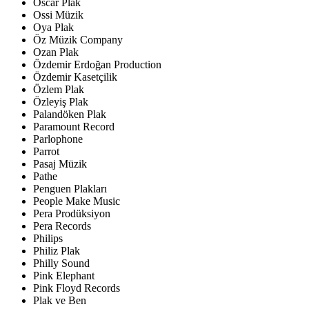
Oscar Plak
Ossi Müzik
Oya Plak
Öz Müzik Company
Ozan Plak
Özdemir Erdoğan Production
Özdemir Kasetçilik
Özlem Plak
Özleyiş Plak
Palandöken Plak
Paramount Record
Parlophone
Parrot
Pasaj Müzik
Pathe
Penguen Plakları
People Make Music
Pera Prodüksiyon
Pera Records
Philips
Philiz Plak
Philly Sound
Pink Elephant
Pink Floyd Records
Plak ve Ben