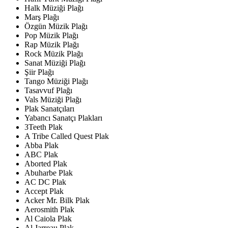
Halk Müziği Plağı
Marş Plağı
Özgün Müzik Plağı
Pop Müzik Plağı
Rap Müzik Plağı
Rock Müzik Plağı
Sanat Müziği Plağı
Şiir Plağı
Tango Müziği Plağı
Tasavvuf Plağı
Vals Müziği Plağı
Plak Sanatçıları
Yabancı Sanatçı Plakları
3Teeth Plak
A Tribe Called Quest Plak
Abba Plak
ABC Plak
Aborted Plak
Abuharbe Plak
AC DC Plak
Accept Plak
Acker Mr. Bilk Plak
Aerosmith Plak
Al Caiola Plak
Al Jarreau Plak