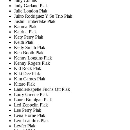
Judy Collins
Judy Garland Plak
Julie London Plak
Julito Rodriguez Y Su Trio Plak
Justin Timberlake Plak
Kaoma Plak
Katrina Plak
Katy Perry Plak
Keith Plak
Kelly Smith Plak
Ken Booth Plak
Kenny Loggins Plak
Kenny Rogers Plak
Kid Rock Plak
Kiki Dee Plak
Kim Carnes Plak
Kitaro Plak
Ländlerkapelle Fuchs-Ott Plak
Larry Greene Plak
Laura Branigan Plak
Led Zeppelin Plak
Lee Perry Plak
Lena Horne Plak
Leo Leandros Plak
Leyfer Plak