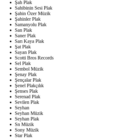
Şah Plak
Sahibinin Sesi Plak
Şahin Özer Müzik
Şahinler Plak
Samanyolu Plak
San Plak
Saner Plak
Sarı Kaya Plak
Şat Plak
Sayan Plak
Scotti Bros Records
Sel Plak
Sembol Müzik
Şenay Plak
Şençalar Plak
Şenel Plakçılık
Şenses Plak
Serenad Plak
Sevilen Plak
Seyhan
Seyhan Müzik
Seyhan Plak
Sn Müzik
Sony Müzik
Star Plak