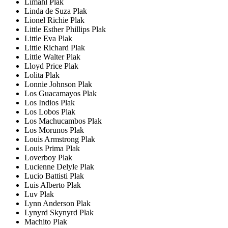
Limahl Plak
Linda de Suza Plak
Lionel Richie Plak
Little Esther Phillips Plak
Little Eva Plak
Little Richard Plak
Little Walter Plak
Lloyd Price Plak
Lolita Plak
Lonnie Johnson Plak
Los Guacamayos Plak
Los Indios Plak
Los Lobos Plak
Los Machucambos Plak
Los Morunos Plak
Louis Armstrong Plak
Louis Prima Plak
Loverboy Plak
Lucienne Delyle Plak
Lucio Battisti Plak
Luis Alberto Plak
Luv Plak
Lynn Anderson Plak
Lynyrd Skynyrd Plak
Machito Plak