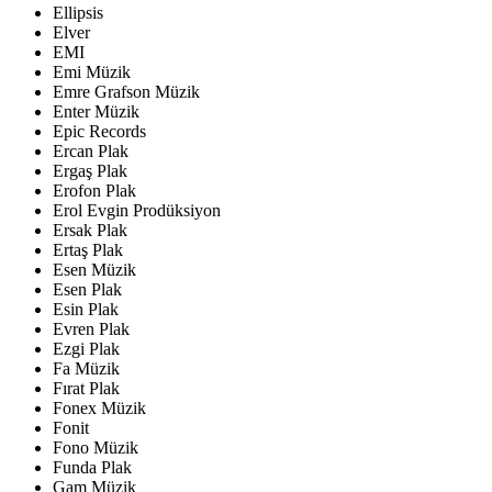
Ellipsis
Elver
EMI
Emi Müzik
Emre Grafson Müzik
Enter Müzik
Epic Records
Ercan Plak
Ergaş Plak
Erofon Plak
Erol Evgin Prodüksiyon
Ersak Plak
Ertaş Plak
Esen Müzik
Esen Plak
Esin Plak
Evren Plak
Ezgi Plak
Fa Müzik
Fırat Plak
Fonex Müzik
Fonit
Fono Müzik
Funda Plak
Gam Müzik