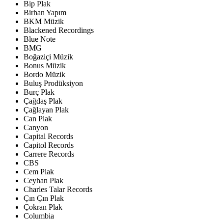
Bip Plak
Birhan Yapım
BKM Müzik
Blackened Recordings
Blue Note
BMG
Boğaziçi Müzik
Bonus Müzik
Bordo Müzik
Buluş Prodüksiyon
Burç Plak
Çağdaş Plak
Çağlayan Plak
Can Plak
Canyon
Capital Records
Capitol Records
Carrere Records
CBS
Cem Plak
Ceyhan Plak
Charles Talar Records
Çın Çın Plak
Çokran Plak
Columbia