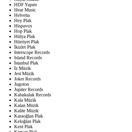
HDF Yapım
Hear Music
Helvetia
Hey Plak
Hispavox
Hop Plak
Hülya Plak
Hürriyet Plak
İkizler Plak
Interscope Records
Island Records
İstanbul Plak
İz Müzik
Jest Müzik
Joker Records
Jugoton
Jupiter Records
Kabakulak Records
Kala Müzik
Kalan Müzik
Kalite Müzik
Karaoğlan Plak
Keloğlan Plak
Kent Plak
Kervan Plak