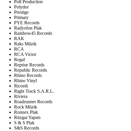
Poll Production
Polydor
Prestige
Primary
PYE Records
Radyofon Plak
Rainbow45 Records
RAK
Raks Müzik
RCA
RCA Victor
Regal
Reprise Records
Republic Records
Rhino Records
Rhino Vinyl
Ricordi
Right Track S.A.R.L.
Riviera
Roadrunner Records
Rock Müzik
Ronnex Plak
Rüzgar Yapım
S & S Plak
S&S Records