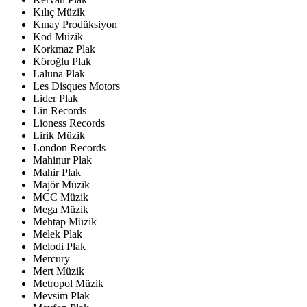
Kılıç Müzik
Kınay Prodüksiyon
Kod Müzik
Korkmaz Plak
Köroğlu Plak
Laluna Plak
Les Disques Motors
Lider Plak
Lin Records
Lioness Records
Lirik Müzik
London Records
Mahinur Plak
Mahir Plak
Majör Müzik
MCC Müzik
Mega Müzik
Mehtap Müzik
Melek Plak
Melodi Plak
Mercury
Mert Müzik
Metropol Müzik
Mevsim Plak