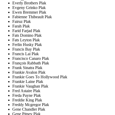
Everly Brothers Plak
Evgeny Grinko Plak
Ewen Bremmer Plak
Fabienne Thibeault Plak
Fairuz Plak
Farah Plak
Farid Farjad Plak
Fats Domino Plak
Fats Leyton Plak
Ferlin Husky Plak
Francis Bay Plak
Francis Lai Plak
Francisco Canaro Plak
François Rabbath Plak
Frank Sinatra Plak
Frankie Avalon Plak
Frankie Goes To Hollywood Plak
Frankie Laine Plak
Frankie Vaughan Plak
Fred Astaire Plak
Freda Payne Plak
Freddie King Plak
Freddy Mcgregor Plak
Gene Chandler Plak
Gene Pitney Plak