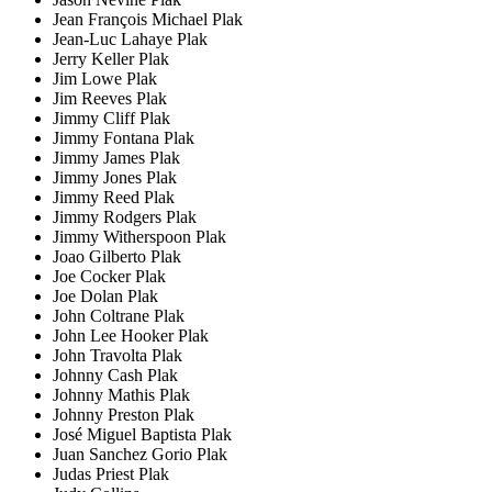
Jean François Michael Plak
Jean-Luc Lahaye Plak
Jerry Keller Plak
Jim Lowe Plak
Jim Reeves Plak
Jimmy Cliff Plak
Jimmy Fontana Plak
Jimmy James Plak
Jimmy Jones Plak
Jimmy Reed Plak
Jimmy Rodgers Plak
Jimmy Witherspoon Plak
Joao Gilberto Plak
Joe Cocker Plak
Joe Dolan Plak
John Coltrane Plak
John Lee Hooker Plak
John Travolta Plak
Johnny Cash Plak
Johnny Mathis Plak
Johnny Preston Plak
José Miguel Baptista Plak
Juan Sanchez Gorio Plak
Judas Priest Plak