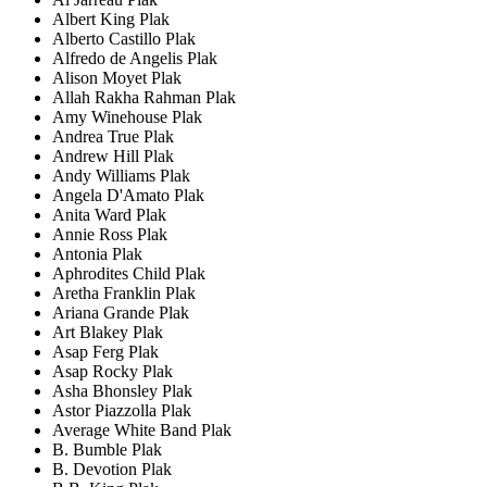
Albert King Plak
Alberto Castillo Plak
Alfredo de Angelis Plak
Alison Moyet Plak
Allah Rakha Rahman Plak
Amy Winehouse Plak
Andrea True Plak
Andrew Hill Plak
Andy Williams Plak
Angela D'Amato Plak
Anita Ward Plak
Annie Ross Plak
Antonia Plak
Aphrodites Child Plak
Aretha Franklin Plak
Ariana Grande Plak
Art Blakey Plak
Asap Ferg Plak
Asap Rocky Plak
Asha Bhonsley Plak
Astor Piazzolla Plak
Average White Band Plak
B. Bumble Plak
B. Devotion Plak