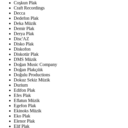
Coşkun Plak
Craft Recordings
Decca
Dedefon Plak
Deka Müzik
Demir Plak
Derya Plak
Disc'AZ
Disko Plak
Diskofon
Diskotür Plak
DMS Müzik
Doğan Music Company
Doğan Plakçılık
Doğulu Productions
Dokuz Sekiz Müzik
Durium
Edifon Plak
Efes Plak
Eflatun Müzik
Egefon Plak
Ekinoks Müzik
Eko Plak
Elenor Plak
Elif Plak