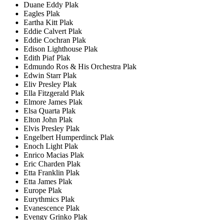
Duane Eddy Plak
Eagles Plak
Eartha Kitt Plak
Eddie Calvert Plak
Eddie Cochran Plak
Edison Lighthouse Plak
Edith Piaf Plak
Edmundo Ros & His Orchestra Plak
Edwin Starr Plak
Eliv Presley Plak
Ella Fitzgerald Plak
Elmore James Plak
Elsa Quarta Plak
Elton John Plak
Elvis Presley Plak
Engelbert Humperdinck Plak
Enoch Light Plak
Enrico Macias Plak
Eric Charden Plak
Etta Franklin Plak
Etta James Plak
Europe Plak
Eurythmics Plak
Evanescence Plak
Evengy Grinko Plak