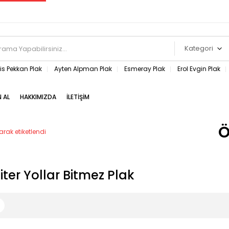
Kategori
s Pekkan Plak
Ayten Alpman Plak
Esmeray Plak
Erol Evgin Plak
N AL
HAKKIMIZDA
İLETIŞIM
Ö
arak etiketlendi
ter Yollar Bitmez Plak