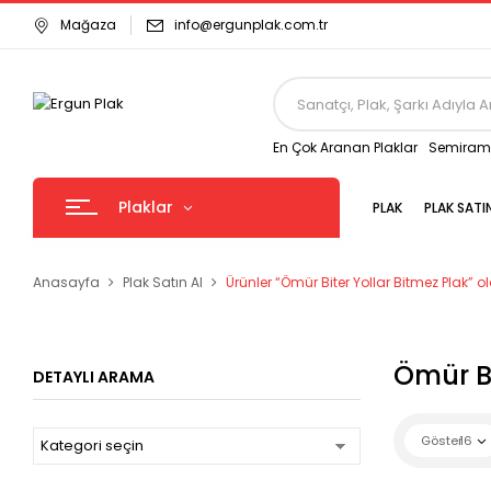
Mağaza
info@ergunplak.com.tr
En Çok Aranan Plaklar
Semirami
Plaklar
PLAK
PLAK SATI
Anasayfa
Plak Satın Al
Ürünler “Ömür Biter Yollar Bitmez Plak” ol
Ömür Bi
DETAYLI ARAMA
Göster
16