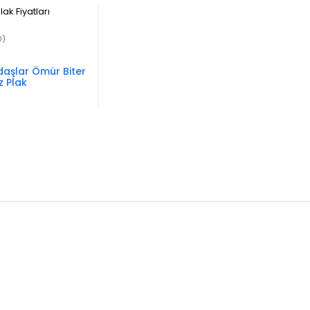
0)
daşlar Ömür Biter
z Plak