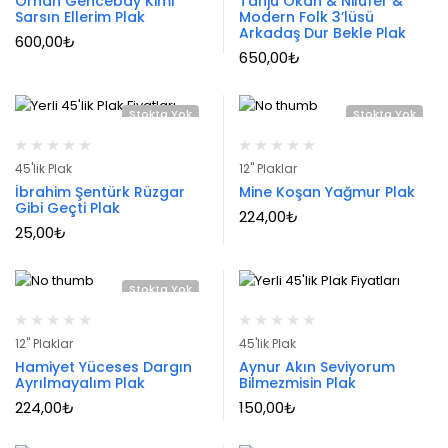
Orhan Gencebay Kimi
Tanju Okan & Nilüfer &
Sarsın Ellerim Plak
Modern Folk 3’lüsü
Arkadaş Dur Bekle Plak
600,00
₺
650,00
₺
Stokta Yok
Stokta Yok
45'lik Plak
12" Plaklar
İbrahim Şentürk Rüzgar
Mine Koşan Yağmur Plak
Gibi Geçti Plak
224,00
₺
25,00
₺
Stokta Yok
12" Plaklar
45'lik Plak
Hamiyet Yüceses Dargın
Aynur Akın Seviyorum
Ayrılmayalım Plak
Bilmezmisin Plak
224,00
₺
150,00
₺