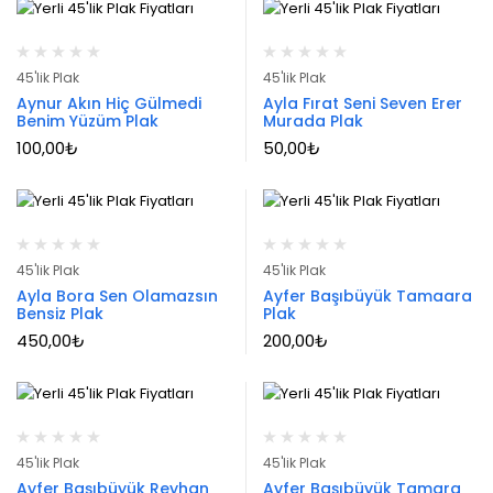
45'lik Plak
45'lik Plak
Aynur Akın Hiç Gülmedi
Ayla Fırat Seni Seven Erer
Benim Yüzüm Plak
Murada Plak
100,00
₺
50,00
₺
45'lik Plak
45'lik Plak
Ayla Bora Sen Olamazsın
Ayfer Başıbüyük Tamaara
Bensiz Plak
Plak
450,00
₺
200,00
₺
45'lik Plak
45'lik Plak
Ayfer Başıbüyük Reyhan
Ayfer Başıbüyük Tamara