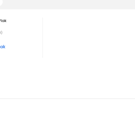
0)
lak