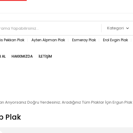
Kategori
s Pekkan Plak
Ayten Alpman Plak
Esmeray Plak
Erol Evgin Plak
N AL
HAKKIMIZDA
İLETIŞIM
arı Arıyorsanız Doğru Yerdesiniz; Aradığınız Tüm Plaklar İçin Ergun Pl
p Plak