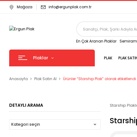
Mağaza
info@ergunplak.com.tr
En Çok Aranan Plaklar
Semirami
Plaklar
PLAK
PLAK SATI
Anasayfa
Plak Satın Al
Ürünler “Starship Plak” olarak etiketlendi
DETAYLI ARAMA
Starship Plakl
Starshi