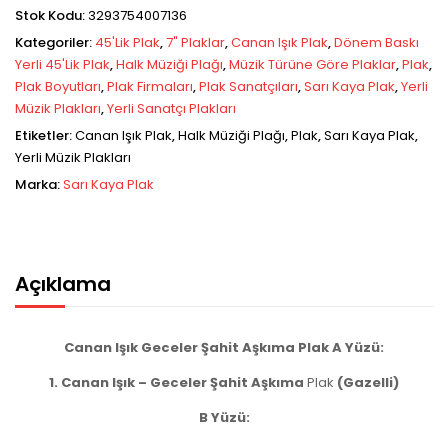
Stok Kodu:
3293754007136
Kategoriler:
45'lik Plak
,
7" Plaklar
,
Canan Işık Plak
,
Dönem Baskı
Yerli 45'lik Plak
,
Halk Müziği Plağı
,
Müzik Türüne Göre Plaklar
,
Plak
,
Plak Boyutları
,
Plak Firmaları
,
Plak Sanatçıları
,
Sarı Kaya Plak
,
Yerli
Müzik Plakları
,
Yerli Sanatçı Plakları
Etiketler:
Canan Işık Plak
,
Halk Müziği Plağı
,
Plak
,
Sarı Kaya Plak
,
Yerli Müzik Plakları
Marka:
Sarı Kaya Plak
Açıklama
Canan Işık Geceler Şahit Aşkıma Plak A Yüzü:
1. Canan Işık – Geceler Şahit Aşkıma
Plak
(Gazelli)
B Yüzü: