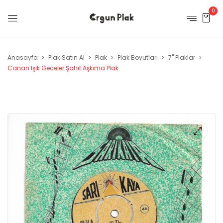
0
Anasayfa
Plak Satın Al
Plak
Plak Boyutları
7" Plaklar
Canan Işık Geceler Şahit Aşkıma Plak