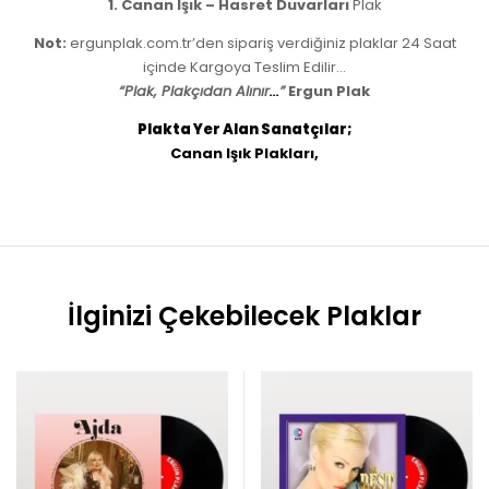
1. Canan Işık – Hasret Duvarları
Plak
Not:
ergunplak.com.tr’den sipariş verdiğiniz plaklar 24 Saat
içinde Kargoya Teslim Edilir…
“Plak, Plakçıdan Alınır
.
.
.
”
Ergun Plak
Plakta Yer Alan Sanatçılar
;
Canan Işık Plakları
,
İlginizi Çekebilecek Plaklar