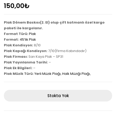
150,00
₺
Plak Dönem Baskısı(2. El) olup çift katmanlı özel kargo
paketi ile kargolanır.
Format Türü:
Plak
Format:
45’lik Plak
Plak Kondisyon:
8/10
Plak Kapağı Kondisyon:
7/10(Firma Kabındadır)
Plak Firması:
Sarı Kaya Plak – SP31
Plak Yayınlanma Tarihi:
–
Plak Ek Bilgileri:
–
Plak Müzik Türü:
Yerli Müzik Plağı
,
Halk Müziği Plağı
,
Stokta Yok