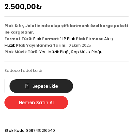
2.500,00
₺
Plak Sıfır, Jelatininde olup çift katmanlı özel kargo paketi
ile kargolanır.
Format Türü:
Plak
Format
:
1 LP Plak
Plak Firması:
Ateş
Müzik
Plak Yayınlanma Tarihi:
10 Ekim 2025
Plak Müzik Türü:
Yerli Müzik Plağı
,
Rap Müzik Plağı
,
Sadece 1 adet kaldı
Sansar
Sepete Ekle
Salvo
Seremoni
Efendisi
Hemen Satın Al
Plak
adet
Stok Kodu:
8697415216540