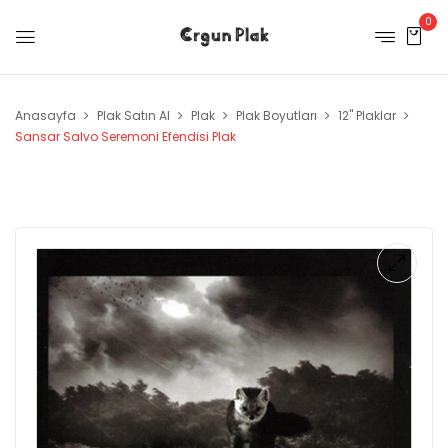
0
Anasayfa
Plak Satın Al
Plak
Plak Boyutları
12" Plaklar
Sansar Salvo Seremoni Efendisi Plak