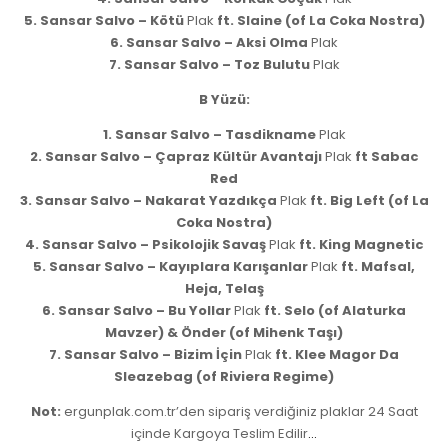
5. Sansar Salvo – Kötü
Plak
ft. Slaine (of La Coka Nostra)
6. Sansar Salvo – Aksi Olma
Plak
7. Sansar Salvo – Toz Bulutu
Plak
B Yüzü:
1. Sansar Salvo – Tasdikname
Plak
2. Sansar Salvo – Çapraz Kültür Avantajı
Plak
ft Sabac
Red
3. Sansar Salvo – Nakarat Yazdıkça
Plak
ft. Big Left (of La
Coka Nostra)
4. Sansar Salvo – Psikolojik Savaş
Plak
ft. King Magnetic
5. Sansar Salvo – Kayıplara Karışanlar
Plak
ft. Mafsal,
Heja, Telaş
6. Sansar Salvo – Bu Yollar
Plak
ft. Selo (of Alaturka
Mavzer) & Önder (of Mihenk Taşı)
7. Sansar Salvo – Bizim İçin
Plak
ft. Klee Magor Da
Sleazebag (of Riviera Regime)
Not:
ergunplak.com.tr’den sipariş verdiğiniz plaklar 24 Saat
içinde Kargoya Teslim Edilir
.
.
.