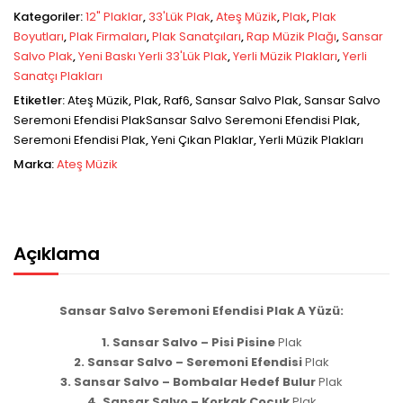
Kategoriler:
12" Plaklar
,
33'lük Plak
,
Ateş Müzik
,
Plak
,
Plak
Boyutları
,
Plak Firmaları
,
Plak Sanatçıları
,
Rap Müzik Plağı
,
Sansar
Salvo Plak
,
Yeni Baskı Yerli 33'lük Plak
,
Yerli Müzik Plakları
,
Yerli
Sanatçı Plakları
Etiketler:
Ateş Müzik
,
Plak
,
Raf6
,
Sansar Salvo Plak
,
Sansar Salvo
Seremoni Efendisi PlakSansar Salvo Seremoni Efendisi Plak
,
Seremoni Efendisi Plak
,
Yeni Çıkan Plaklar
,
Yerli Müzik Plakları
Marka:
Ateş Müzik
Açıklama
Sansar Salvo Seremoni Efendisi Plak A Yüzü:
1. Sansar Salvo – Pisi Pisine
Plak
2. Sansar Salvo – Seremoni Efendisi
Plak
3. Sansar Salvo – Bombalar Hedef Bulur
Plak
4. Sansar Salvo – Korkak Coçuk
Plak