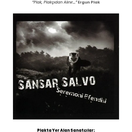
“Plak, Plakçıdan Alınır
.
.
.
”
Ergun Plak
Plakta Yer Alan Sanatçılar
;